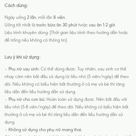
Cách dùng:
Ngày uống
2 lần
, mỗi lần
8 viên
.
Uống tốt nhất là
trước bữa ăn 30 phút
hoặc
sau ăn 1-2 giờ
.
Liệu trình khuyên dùng: [Thời gian liệu trình theo hướng dẫn hoặc
để trống nếu không có thông tin].
Lưu ý khi sử dụng:
–
Phụ nữ sau sinh:
Có thể dùng được. Tuy nhiên, sau sinh cơ thể
nhạy cảm nên bắt đầu sử dụng từ liều nhỏ (5 viên/ngày) để theo
dõi. Nếu không có biểu hiện bất thường ở cả mẹ và bé thì tăng
liều dần đến liều hướng dẫn sử dụng.
–
Phụ nữ cho con bú:
Hoàn toàn sử dụng được. Nên bắt đầu với
liều nhỏ (5-8 viên/ngày) để theo dõi. Nếu không có biểu hiện bất
thường ở cả mẹ và bé thì tăng liều dần đến liều hướng dẫn sử
dụng.
–
Không sử dụng cho phụ nữ mang thai.