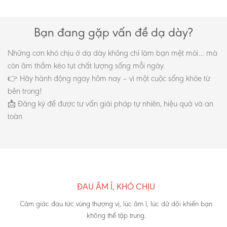
Bạn đang gặp vấn đề dạ dày?
Những cơn khó chịu ở dạ dày không chỉ làm bạn mệt mỏi… mà
còn âm thầm kéo tụt chất lượng sống mỗi ngày.
👉 Hãy hành động ngay hôm nay – vì một cuộc sống khỏe từ
bên trong!
📩 Đăng ký để được tư vấn giải pháp tự nhiên, hiệu quả và an
toàn
ĐAU ÂM Ỉ, KHÓ CHỊU
Cảm giác đau tức vùng thượng vị, lúc âm ỉ, lúc dữ dội khiến bạn
không thể tập trung.