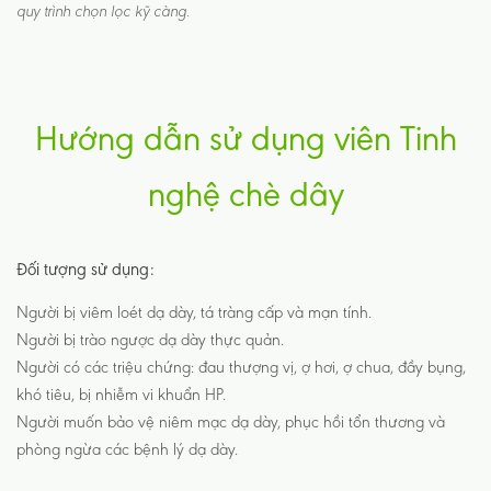
quy trình chọn lọc kỹ càng.
Hướng dẫn sử dụng viên Tinh
nghệ chè dây
Đối tượng sử dụng:
Người bị viêm loét dạ dày, tá tràng cấp và mạn tính.
Người bị trào ngược dạ dày thực quản.
Người có các triệu chứng: đau thượng vị, ợ hơi, ợ chua, đầy bụng,
khó tiêu, bị nhiễm vi khuẩn HP.
Người muốn bảo vệ niêm mạc dạ dày, phục hồi tổn thương và
phòng ngừa các bệnh lý dạ dày.