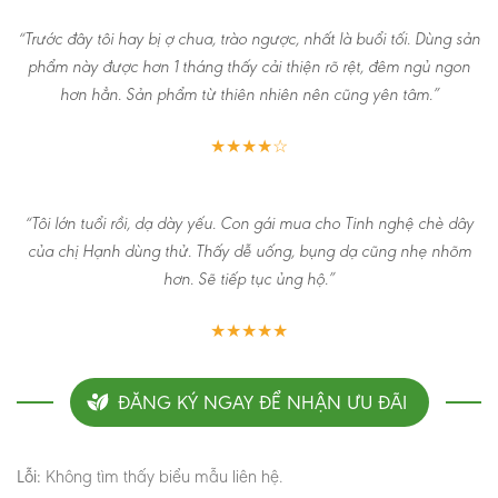
“Trước đây tôi hay bị ợ chua, trào ngược, nhất là buổi tối. Dùng sản
phẩm này được hơn 1 tháng thấy cải thiện rõ rệt, đêm ngủ ngon
hơn hẳn. Sản phẩm từ thiên nhiên nên cũng yên tâm.”
★★★★☆
“Tôi lớn tuổi rồi, dạ dày yếu. Con gái mua cho Tinh nghệ chè dây
của chị Hạnh dùng thử. Thấy dễ uống, bụng dạ cũng nhẹ nhõm
hơn. Sẽ tiếp tục ủng hộ.”
★★★★★
ĐĂNG KÝ NGAY ĐỂ NHẬN ƯU ĐÃI
Lỗi:
Không tìm thấy biểu mẫu liên hệ.