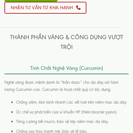
NHẬN TƯ VẤN TỪ KHA HẠNH
THÀNH PHẦN VÀNG & CÔNG DỤNG VƯỢT
TRỘI
Tinh Chất Nghệ Vàng (Curcumin)
Nghệ vàng được mệnh danh là “thần dược” cho dạ dày với hàm
lượng Curcumin cao. Curcumin là hoạt chất quý có tác dụng:
Chống viêm, làm lành nhanh các vết loét trên niêm mạc dạ dày.
Ức chế sự phát triển của vi khuẩn HP (Helicobacter pylori).
Tăng cường tiết mucin, bảo vệ lớp niêm mạc dạ dày.
Chống oxy hóa mạnh mẽ, bảo vệ tế bào.