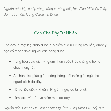
Nguồn gốc: Nghệ nếp vàng trồng tại vùng núi [Tên Vùng Miền Cụ Thể],
đảm bảo hàm lượng Curcumin tối ưu.
Cao Chè Dây Tự Nhiên
Chè dây là một loại thảo dược quý hiếm của núi rừng Tây Bắc, được y
học cổ truyền tin dùng với các công dụng:
Trung hòa acid dịch vị, giảm nhanh các triệu chứng ợ hơi, ợ
chua, nóng rát.
An thần nhẹ, giúp giảm căng thẳng, cải thiện giấc ngủ cho
người bệnh dạ dày.
Hỗ trợ tiêu diệt vi khuẩn HP, giảm nguy cơ tái phát.
Làm sạch và bảo vệ niêm mạc dạ dày.
Nguồn gốc: Chè dây thu hái tự nhiên tại [Tên Vùng Miền Cụ Thể], qua