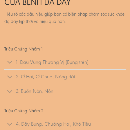
CỦA BỆNH DẠ DÀY
Hiểu rõ các dấu hiệu giúp bạn có biện pháp chăm sóc sức khỏe
dạ dày kịp thời và hiệu quả hơn.
Triệu Chứng Nhóm 1
1. Đau Vùng Thượng Vị (Bụng trên)
2. Ợ Hơi, Ợ Chua, Nóng Rát
3. Buồn Nôn, Nôn
Triệu Chứng Nhóm 2
4. Đầy Bụng, Chướng Hơi, Khó Tiêu