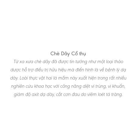
Chè Dây Cổ thụ
Từ xa xưa chè dây đã được tin tưởng như một loại thảo
dược hỗ trợ điều trị hữu hiệu mà điển hình là về bệnh lý dạ
dày. Loài thực vật hai lá mầm này xuất hiện trong rất nhiều
nghiên cứu khoa học với công năng diệt vi trùng, vi khuẩn,
giảm độ axit dạ dày, cắt cơn đau do viêm loét tá tràng.