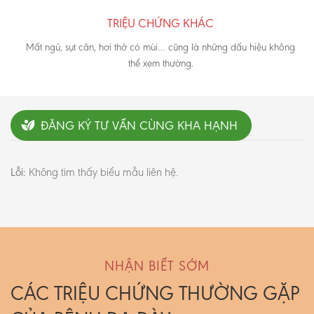
TRIỆU CHỨNG KHÁC
Mất ngủ, sụt cân, hơi thở có mùi… cũng là những dấu hiệu không
thể xem thường.
ĐĂNG KÝ TƯ VẤN CÙNG KHA HẠNH
Lỗi:
Không tìm thấy biểu mẫu liên hệ.
NHẬN BIẾT SỚM
CÁC TRIỆU CHỨNG THƯỜNG GẶP