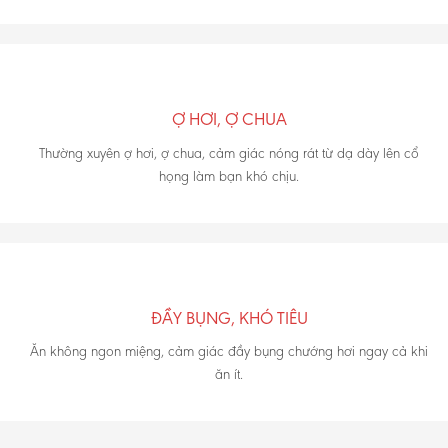
Ợ HƠI, Ợ CHUA
Thường xuyên ợ hơi, ợ chua, cảm giác nóng rát từ dạ dày lên cổ
họng làm bạn khó chịu.
ĐẦY BỤNG, KHÓ TIÊU
Ăn không ngon miệng, cảm giác đầy bụng chướng hơi ngay cả khi
ăn ít.