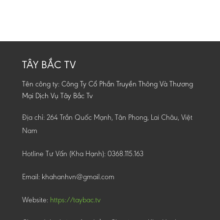
TÂY BẮC TV
Tên công ty: Công Ty Cổ Phần Truyền Thông Và Thương
Mại Dịch Vụ Tây Bắc Tv
Địa chỉ: 264 Trần Quốc Mạnh, Tân Phong, Lai Châu, Việt
Nam
Hotline Tư Vấn (Kha Hạnh):
0368.115.163
Email: khahanhvn@gmail.com
Website:
https://taybac.tv