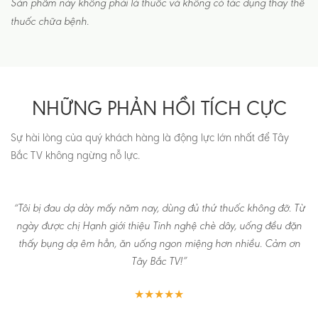
Sản phẩm này không phải là thuốc và không có tác dụng thay thế
thuốc chữa bệnh.
NHỮNG PHẢN HỒI TÍCH CỰC
Sự hài lòng của quý khách hàng là động lực lớn nhất để Tây
Bắc TV không ngừng nỗ lực.
“Tôi bị đau dạ dày mấy năm nay, dùng đủ thứ thuốc không đỡ. Từ
ngày được chị Hạnh giới thiệu Tinh nghệ chè dây, uống đều đặn
thấy bụng dạ êm hẳn, ăn uống ngon miệng hơn nhiều. Cảm ơn
Tây Bắc TV!”
★★★★★