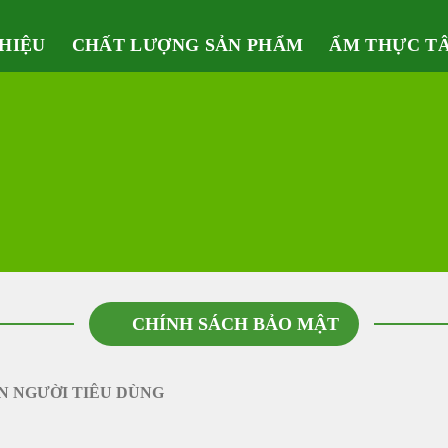
THIỆU
CHẤT LƯỢNG SẢN PHẨM
ẨM THỰC T
CHÍNH SÁCH BẢO MẬT
N NGƯỜI TIÊU DÙNG