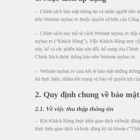
–
Chính sách bảo mật thông tin cá nhân người tiêu d
trên Website taybac.tv thuộc quyền sở hữu của Côn
– Chính sách này mô tả cách Website taybac.tv tiếp n
taybac.tv (“Khách Hàng”). Việc Khách Hàng truy cập
này, kể cả các phiên bản sửa đổi, bổ sung của Chính 
Chính Sách được thông báo trên Website taybac.tv.
– Website taybac.tv cam kết sẽ bảo mật những thông
tôi thực hiện, nhằm tôn trọng và bảo vệ quyền lợi của
2. Quy định chung về bảo mật 
2.1. Về việc thu thập thông tin
– Khi Khách Hàng thực hiện giao dịch và/hoặc đăng k
thực hiện giao dịch và/hoặc đăng ký tài khoản (“Th