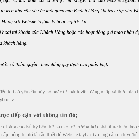
i, dịch vụ mới hoặc các chương trình khuyến mãi của Website
taybac.t
a trên nhu cầu và các thói quen của Khách Hàng khi truy cập vào Web
 Hàng với Website taybac.tv hoặc ngược lại.
á hoại tài khoản của Khách Hàng hoặc các hoạt động giả mạo nhận dạ
của khách hàng.
ước có thẩm quyền, theo đúng quy định của pháp luật.
đến khi có yêu cầu hủy bỏ hoặc tự thành viên đăng nhập và thực hiện h
ybac.tv.
ược tiếp cận với thông tin đó;
h Hàng cho bất kỳ bên thứ ba nào trừ trường hợp phải thực hiện theo
 cấp thông tin đó là cần thiết để Website taybac.tv cung cấp dịch vụ/ti