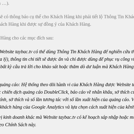
n …).
 sẽ có thông báo cụ thể cho Khách Hàng khi phải tiết lộ Thông Tin Kh
 Khách Hàng khi được sự đồng ý của Khách Hàng.
 Hàng cho các mục đích sau:
 Website taybac.tv có thể dùng Thông Tin Khách Hàng để nghiên cứu th
 lý), thông tin chi tiết sẽ được ẩn và chỉ được dùng để phục vụ công v
bất kỳ câu trả lời cho khảo sát hoặc thăm dò dư luận mà Khách Hàng
quảng cáo: Hệ thống theo
dõi hành
vi của Khách Hàng được Website ta
ác chiến dịch quảng cáo DoubleClick, báo cáo về nhân khẩu, sở thích
 tính, sở thích và số lần tương tác với số lần xuất hiện của quảng cáo
i khách hàng của Google Analytics và lựa chọn cách xuất hiện của kênh
 kinh doanh khác mà Website taybac.tv có kế hoạch sáp nhập hoặc mua
heo Chính Sách này.