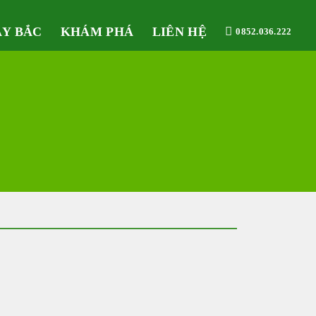
ÂY BẮC
KHÁM PHÁ
LIÊN HỆ
0852.036.222