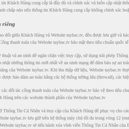
n Khách Hàng cung cấp là đầy đủ và chính xác và luôn cập nhật thông
 tranh chấp nào nếu thông tin Khách Hàng cung cấp không chính xác ho
n riêng
o đổi giữa Khách Hàng và Website taybac.tv, đều được lưu giữ và bảo 
 Cổng thanh toán của Website taybac.tv bảo mật theo tiêu chuẩn quốc t
ỹ thuật và an ninh để ngăn chặn việc truy cập, sử dụng trái phép Thô
p nhật những thông tin mới nhất về an ninh mạng để đảm bảo sự an t
năng của Website taybac.tv. Khi thu thập dữ liệu, Website taybac.tv t
ược bảo đảm an toàn bằng các hệ thống tường lửa (firewall), các biện
các đối tác cổng thanh toán của Website taybac.tv bảo vệ theo tiêu ch
ch Hàng trên các website thành phần của Website taybac.tv
trữ Thông Tin Cá Nhân và truy cập của Khách Hàng để phục vụ cho các 
te taybac.tv lưu giữ trên hệ thống máy chủ tối đa trong vòng 12 (mư
, Website taybac.tv sẽ tiến hành xóa vĩnh viễn Thông Tin Cá Nhân của 