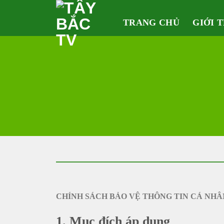
Skip
to
TRANG CHỦ
GIỚI 
content
CHÍNH SÁCH BẢO VỆ THÔNG TIN CÁ NHÂ
1. Mục đích áp dụng