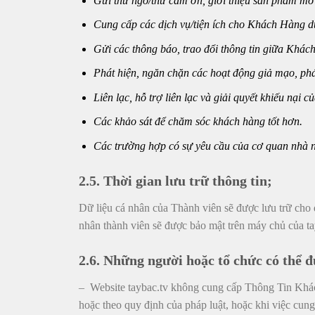
Gửi thư ngỏ/thư cảm ơn, giới thiệu sản phẩm mớ
Cung cấp các dịch vụ/tiện ích cho Khách Hàng dự
Gửi các thông báo, trao đổi thông tin giữa Khách
Phát hiện, ngăn chặn các hoạt động giả mạo, ph
Liên lạc, hỗ trợ liên lạc và giải quyết khiếu nại 
Các khảo sát để chăm sóc khách hàng tốt hơn.
Các trường hợp có sự yêu cầu của cơ quan nhà n
2.5. Thời gian lưu trữ thông tin;
Dữ liệu cá nhân của Thành viên sẽ được lưu trữ cho 
nhân thành viên sẽ được bảo mật trên máy chủ của ta
2.6. Những người hoặc tổ chức có thể đ
– Website taybac.tv không cung cấp Thông Tin Khác
hoặc theo quy định của pháp luật, hoặc khi việc cung