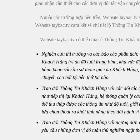
giao nhận cần thiết cho các đơn vị đối tác vận chuyể
– Ngoài các trường hợp nêu trên, Website taybac.tv
Website taybac.tv cam kết sẽ chỉ tiết lộ Thông Tin
– Website taybac.tv có thể chia sẻ Thông Tin Khách
Nghiên cứu thị trường và các báo cáo phân tích:
Khách Hàng (ví dụ độ tuổi trung bình, khu vực địa
hành khảo sát cần sự tham gia của Khách Hàng, 
chuyển cho bất kỳ bên thứ ba nào.
Trao đổi Thông Tin Khách Hàng với các đối tác 
như tiếp thị lại Khách Hàng, hệ thống quản lý c
thể thu thập được các thông tin như độ tuổi, giới
lựa chọn thoát ra khỏi tính năng theo dõi hành v
Trao đổi Thông Tin Khách Hàng với những đơn vị
yêu cầu những đơn vị đó tuân thủ nghiêm ngặt t