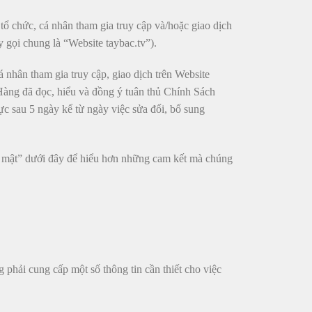
tổ chức, cá nhân tham gia truy cập và/hoặc giao dịch
y gọi chung là “Website taybac.tv”).
á nhân tham gia truy cập, giao dịch trên Website
Hàng đã đọc, hiểu và đồng ý tuân thủ Chính Sách
ực sau 5 ngày kể từ ngày việc sửa đổi, bổ sung
ảo mật” dưới đây để hiểu hơn những cam kết mà chúng
phải cung cấp một số thông tin cần thiết cho việc