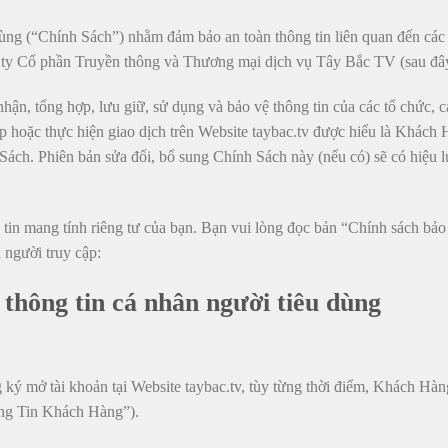
ùng (“Chính Sách”) nhằm đảm bảo an toàn thông tin liên quan đến các 
g ty Cổ phần Truyền thông và Thương mại dịch vụ Tây Bắc TV
(sau đâ
hận, tổng hợp, lưu giữ, sử dụng và bảo vệ thông tin của các tổ chức, c
 hoặc thực hiện giao dịch trên Website taybac.tv được hiểu là Khách 
Sách. Phiên bản sửa đổi, bổ sung Chính Sách này (nếu có) sẽ có hiệu l
 tin mang tính riêng tư của bạn. Bạn vui lòng đọc bản “Chính sách b
 người truy cập:
thông tin cá nhân người tiêu dùng
ý mở tài khoản tại Website taybac.tv, tùy từng thời điểm, Khách Hàng 
ông Tin Khách Hàng”).