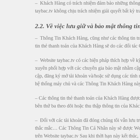
– Khách Hàng có trách nhiệm đảm bảo những thông ti
taybac.tv không chịu trách nhiệm giải quyết bất kỳ
2.2. Về việc lưu giữ và bảo mật thông ti
– Thông Tin Khách Hàng, cũng như các thông tin tra
tin thẻ thanh toán của Khách Hàng sẽ do các đối tác
– Website taybac.tv có các biện pháp thích hợp về k
xuyên phối hợp với các chuyên gia bảo mật nhằm cậ
cập, đăng ký mở tài khoản và/hoặc sử dụng các tính 
hệ thống máy chủ và các Thông Tin Khách Hàng này đ
– Các thông tin thẻ thanh toán của Khách Hàng được 
bên thứ ba theo dõi hoặc thu thập thông tin của Khá
– Đối với các tài khoản đã đóng chúng tôi vẫn lưu 
thắc mắc… Các Thông Tin Cá Nhân này sẽ được Websi
trên Website taybac.tv Sau khi thời hạn này kết thúc