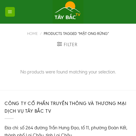
Skip
to
content
HOME
/
PRODUCTS TAGGED “MẬT ONG RỪNG”
FILTER
No products were found matching your selection.
CÔNG TY CỔ PHẦN TRUYỀN THÔNG VÀ THƯƠNG MẠI
DỊCH VỤ TÂY BẮC TV
Địa chỉ: số 264 đường Trần Hưng Đạo, tổ 11, phường Đoàn Kết,
thành phố Lai Châu, tỉnh Lai Châu.