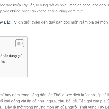
ộc đáo miền Tây Bắc, là vùng đất có nhiều món ăn ngon, độc đáo. 
ếp vào những “đặc sản không phải ai cũng dám thử”.
ây Bắc TV
xin giới thiệu đến quý bạn đọc món Nậm pịa dê món
ó tác dụng gì?
Thái
” hay nặm trong tiếng dân tộc Thái được dịch là “canh”, “pịa” l
ố loài động vật ăn cỏ như: ngựa, trâu, bò, dê. Tên gọi của pịa t
a trâu…Đây là một trong những món ăn của người Thái vùng Tây B