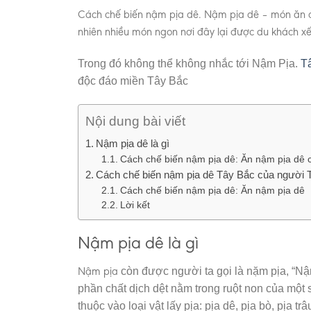
Cách chế biến nậm pịa dê. Nậm pịa dê – món ăn đ
nhiên nhiều món ngon nơi đây lại được du khách x
Trong đó không thể không nhắc tới Nậm Pịa.
T
độc đáo miền Tây Bắc
Nội dung bài viết
Nậm pịa dê là gì
Cách chế biến nậm pịa dê: Ăn nậm pịa dê c
Cách chế biến nậm pịa dê Tây Bắc của người 
Cách chế biến nậm pịa dê: Ăn nậm pịa dê
Lời kết
Nậm pịa dê là gì
Nậm pịa
còn được người ta gọi là nặm pịa, “Nậm
phần chất dịch dệt nằm trong ruột non của một s
thuộc vào loại vật lấy pịa: pịa dê, pịa bò, pị