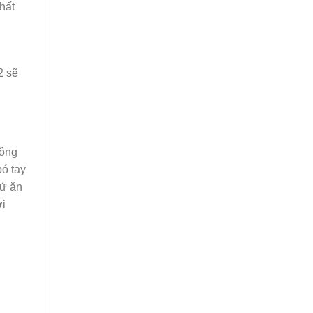
hất
2 sẽ
 ông
ó tay
hử ăn
ời