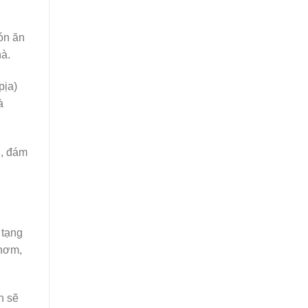
ón ăn
hà.
pịa)
à
h, đám
 tạng
thơm,
n sẽ