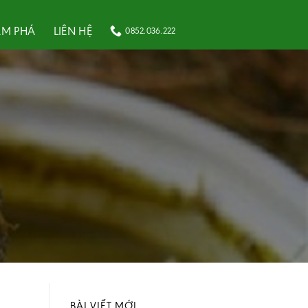
M PHÁ
LIÊN HỆ
0852.036.222
BÀI VIẾT MỚI