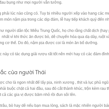
 đau bụng như mọi người vẫn tưởng.
 phải lúc nào cũng có. Tuy bị nhiều người xếp vào hang các m
m món nậm pịa trong các dịp đám, lễ hay tiếp khách quý đến n
ư người dân tộc Miêu Trung Quốc, họ cho rằng chất dịch (hay 
g nhất vì khi thức ăn được bò, dê chuyển hóa qua dạ dày, ruột v
g cơ thể. Do đó, nậm pịa được coi là món ăn bổ dưỡng.
c này có tác dụng giải rượu rất tốt nên mới hay có các đám đìn
ắc của người Thái
 cho là ngon nhất để lấy pịa, ninh xương , thịt và lục phủ ngũ
phải buộc chặt cả hai đầu, sau đó cắt thành khúc, trộn kèm rau 
ất cả các gia vị được băm nhỏ rồi đun sôi lên.
t trâu, bò hay dê nếu bạn mua lòng, sách là mặc nhiên người bá