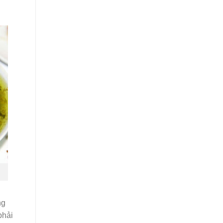
ng
phải