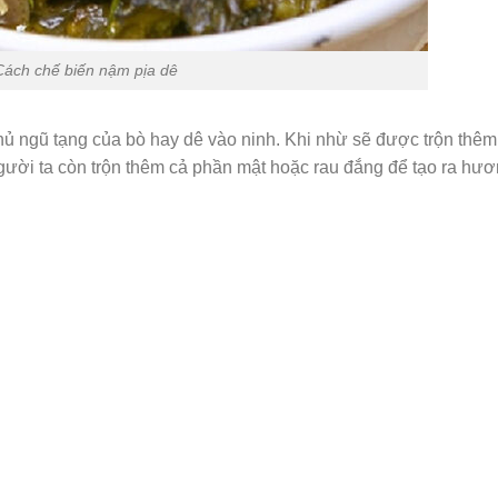
Cách chế biến nậm pịa dê
phủ ngũ tạng của bò hay dê vào ninh. Khi nhừ sẽ được trộn thê
 người ta còn trộn thêm cả phần mật hoặc rau đắng để tạo ra hươ