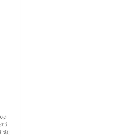
ược
 khá
 rất