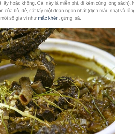
ể lấy hoặc không. Cái này là miễn phí, đi kèm cùng lòng sách).
 của bò, dê, cắt lấy một đoạn ngon nhất (dịch màu nhạt và lỏn
 một số gia vị như
mắc khén
, gừng, sả.