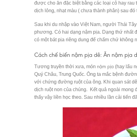
được cho ăn đặc biệt bằng các loại cỏ hay rau
dịch lỏng, nhạt màu ( chưa thành phân) sau đó t
Sau khi du nhập vào Việt Nam, người Thái Tâ
phương. Có hai dạng nậm pịa. Dạng thứ nhất đ
có một bát pịa riêng dung để chấm chứ không nấ
Cách chế biến nậm pịa dê: Ăn nậm pịa d
nậm pịa
Tương truyền thời xưa, món
(hay lẩu n
Quý Châu, Trung Quốc. Ông ta mắc bệnh đường 
với chứng đường ruột của ông. Khi quan sát dê
dịch ruột non của chúng. Kết quả ngoài mong đ
thấy vậy liền học theo. Sau nhiều lần cải tiến 