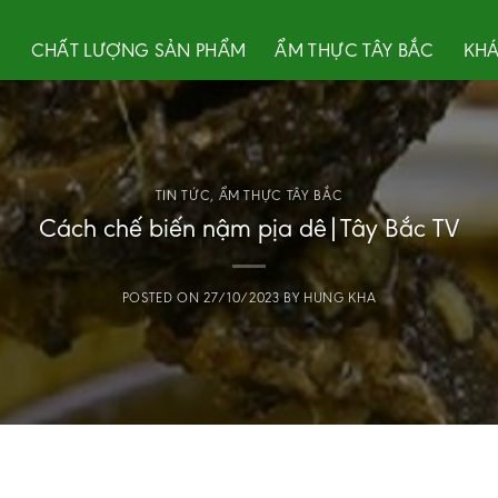
U
CHẤT LƯỢNG SẢN PHẨM
ẨM THỰC TÂY BẮC
KHÁ
TIN TỨC
,
ẨM THỰC TÂY BẮC
Cách chế biến nậm pịa dê|Tây Bắc TV
POSTED ON
27/10/2023
BY
HUNG KHA