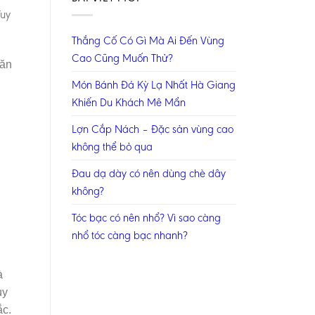
Tuy
Thắng Cố Có Gì Mà Ai Đến Vùng
Cao Cũng Muốn Thử?
 ăn
Món Bánh Đá Kỳ Lạ Nhất Hà Giang
Khiến Du Khách Mê Mẩn
Lợn Cắp Nách – Đặc sản vùng cao
không thể bỏ qua
Đau dạ dày có nên dùng chè dây
không?
Tóc bạc có nên nhổ? Vì sao càng
nhổ tóc càng bạc nhanh?
à
ùy
ắc.