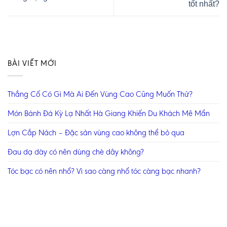
tốt nhất?
BÀI VIẾT MỚI
Thắng Cố Có Gì Mà Ai Đến Vùng Cao Cũng Muốn Thử?
Món Bánh Đá Kỳ Lạ Nhất Hà Giang Khiến Du Khách Mê Mẩn
Lợn Cắp Nách – Đặc sản vùng cao không thể bỏ qua
Đau dạ dày có nên dùng chè dây không?
Tóc bạc có nên nhổ? Vì sao càng nhổ tóc càng bạc nhanh?