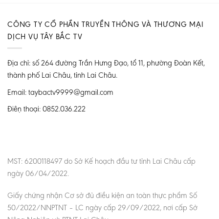
CÔNG TY CỔ PHẦN TRUYỀN THÔNG VÀ THƯƠNG MẠI
DỊCH VỤ TÂY BẮC TV
Địa chỉ: số 264 đường Trần Hưng Đạo, tổ 11, phường Đoàn Kết,
thành phố Lai Châu, tỉnh Lai Châu.
Email: taybactv9999@gmail.com
Điện thoại: 0852.036.222
MST: 6200118497 do Sở Kế hoạch đầu tư tỉnh Lai Châu cấp
ngày 06/04/2022.
Giấy chứng nhận Cơ sở đủ điều kiện an toàn thực phẩm Số
50/2022/NNPTNT – LC ngày cấp 29/09/2022, nơi cấp Sở