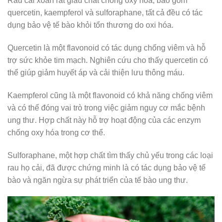
Rau cải xoăn rất giàu chất chống oxy hóa, bao gồm
quercetin, kaempferol và sulforaphane, tất cả đều có tác
dụng bảo vệ tế bào khỏi tổn thương do oxi hóa.
Quercetin là một flavonoid có tác dụng chống viêm và hỗ
trợ sức khỏe tim mạch. Nghiên cứu cho thấy quercetin có
thể giúp giảm huyết áp và cải thiện lưu thông máu.
Kaempferol cũng là một flavonoid có khả năng chống viêm
và có thể đóng vai trò trong việc giảm nguy cơ mắc bệnh
ung thư. Hợp chất này hỗ trợ hoạt động của các enzym
chống oxy hóa trong cơ thể.
Sulforaphane, một hợp chất tìm thấy chủ yếu trong các loại
rau họ cải, đã được chứng minh là có tác dụng bảo vệ tế
bào và ngăn ngừa sự phát triển của tế bào ung thư.