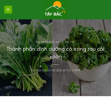
Skip
to
content
ẨM THỰC
,
SỨC KHỎE
,
TIN TỨC
Thành phần dinh dưỡng có trong rau cải
xoăn
POSTED ON
04/10/2024
BY
VÕ CHÂM