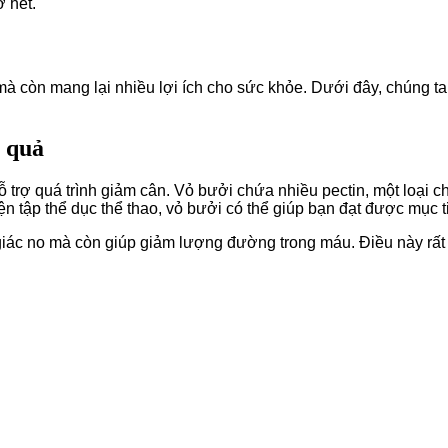
ờ hết.
mà còn mang lại nhiều lợi ích cho sức khỏe. Dưới đây, chúng ta 
u quả
 trợ quá trình giảm cân. Vỏ bưởi chứa nhiều pectin, một loại c
yện tập thể dục thể thao, vỏ bưởi có thể giúp bạn đạt được mục
 giác no mà còn giúp giảm lượng đường trong máu. Điều này rấ