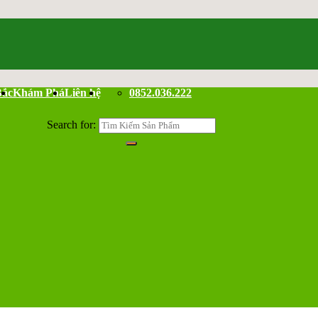
Bắc
Khám Phá
Liên hệ
0852.036.222
Search for: