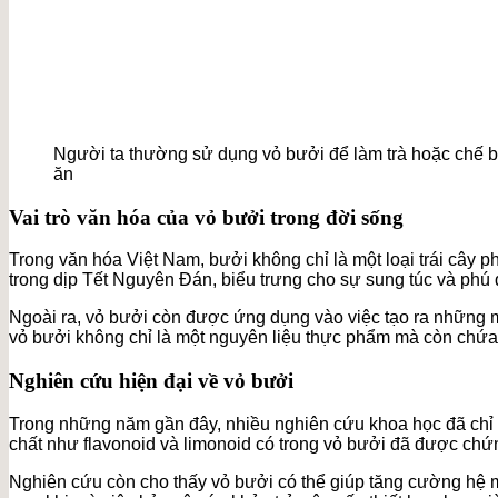
Người ta thường sử dụng vỏ bưởi để làm trà hoặc chế 
ăn
Vai trò văn hóa của vỏ bưởi trong đời sống
Trong văn hóa Việt Nam, bưởi không chỉ là một loại trái cây p
trong dịp Tết Nguyên Đán, biểu trưng cho sự sung túc và phú 
Ngoài ra, vỏ bưởi còn được ứng dụng vào việc tạo ra những m
vỏ bưởi không chỉ là một nguyên liệu thực phẩm mà còn chứa đ
Nghiên cứu hiện đại về vỏ bưởi
Trong những năm gần đây, nhiều nghiên cứu khoa học đã chỉ r
chất như flavonoid và limonoid có trong vỏ bưởi đã được chứn
Nghiên cứu còn cho thấy vỏ bưởi có thể giúp tăng cường hệ m