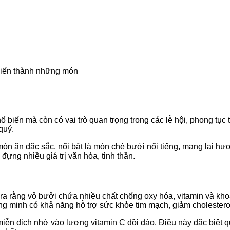
biến thành những món
hổ biến mà còn có vai trò quan trọng trong các lễ hội, phong t
quý.
ón ăn đặc sắc, nổi bật là món chè bưởi nổi tiếng, mang lại h
ựng nhiều giá trị văn hóa, tinh thần.
a rằng vỏ bưởi chứa nhiều chất chống oxy hóa, vitamin và khoá
g minh có khả năng hỗ trợ sức khỏe tim mạch, giảm cholesterol 
iễn dịch nhờ vào lượng vitamin C dồi dào. Điều này đặc biệt q