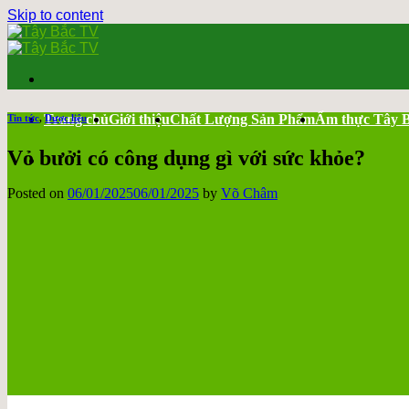
Skip to content
Trang chủ
Giới thiệu
Chất Lượng Sản Phẩm
Ẩm thực Tây 
Tin tức
,
Dược liệu
Vỏ bưởi có công dụng gì với sức khỏe?
Posted on
06/01/2025
06/01/2025
by
Võ Châm