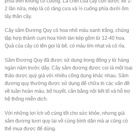
phía trên không có cuống. Lá chét của cây còn được xẻ 1-
2 lần nữa, mép lá có răng cưa và ½ cuống phía dưới ôm
lấy thân cây.
Cây sâm Đương Quy có hoa nhỏ màu xanh trắng, chúng
tập hợp thành cụm hoa hình tán kép gồm từ 12-40 hoa.
Quả của cây có tên gọi là bế, có màu tím nhạt và có rìa.
Sâm Đương Quy đã được sử dụng trong đông y từ hàng
ngàn năm trước dây. Cây sâm đương được coi là một loại
thảo dược quý giá với nhiều công dụng khác nhau. Sâm
đương quy thường được sử dụng để chữa trị các vấn đề
về tuần hoàn máu, bổ huyết, cân bằng nội tiết tố và hỗ trợ
hệ thống miễn dịch.
Với những lợi ích vô cùng tốt cho sức khỏe, nhưng giá
sâm đương tươi quy lại vô cùng bình dân mà ai cũng có
thể mua được để dùng.