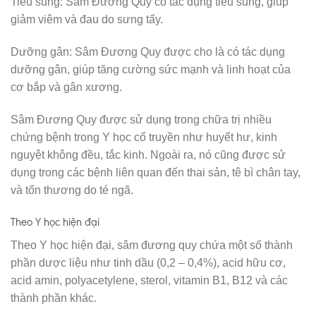
Tiêu sung: Sâm Đương Quy có tác dụng tiêu sung, giúp
giảm viêm và đau do sưng tấy.
Dưỡng gân: Sâm Đương Quy được cho là có tác dụng
dưỡng gân, giúp tăng cường sức mạnh và linh hoạt của
cơ bắp và gân xương.
Sâm Đương Quy được sử dụng trong chữa trị nhiều
chứng bệnh trong Y học cổ truyền như huyết hư, kinh
nguyệt không đều, tắc kinh. Ngoài ra, nó cũng được sử
dụng trong các bệnh liên quan đến thai sản, tê bì chân tay,
và tổn thương do té ngã.
Theo Y học hiện đại
Theo Y học hiện đại, sâm đương quy chứa một số thành
phần dược liệu như tinh dầu (0,2 – 0,4%), acid hữu cơ,
acid amin, polyacetylene, sterol, vitamin B1, B12 và các
thành phần khác.