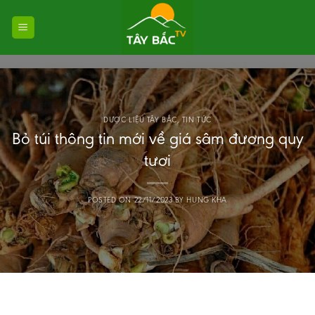
Skip
to
content
DƯỢC LIỆU TÂY BẮC
,
TIN TỨC
Bỏ túi thông tin mới về giá sâm đương quy
tươi
POSTED ON
22/11/2023
BY
HUNG KHA