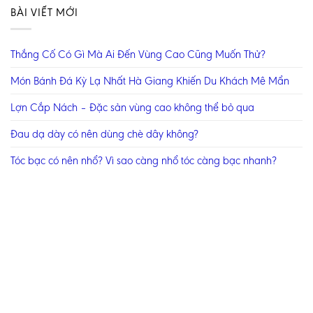
BÀI VIẾT MỚI
Thắng Cố Có Gì Mà Ai Đến Vùng Cao Cũng Muốn Thử?
Món Bánh Đá Kỳ Lạ Nhất Hà Giang Khiến Du Khách Mê Mẩn
Lợn Cắp Nách – Đặc sản vùng cao không thể bỏ qua
Đau dạ dày có nên dùng chè dây không?
Tóc bạc có nên nhổ? Vì sao càng nhổ tóc càng bạc nhanh?