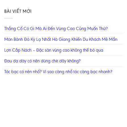
BÀI VIẾT MỚI
Thắng Cố Có Gì Mà Ai Đến Vùng Cao Cũng Muốn Thử?
Món Bánh Đá Kỳ Lạ Nhất Hà Giang Khiến Du Khách Mê Mẩn
Lợn Cắp Nách – Đặc sản vùng cao không thể bỏ qua
Đau dạ dày có nên dùng chè dây không?
Tóc bạc có nên nhổ? Vì sao càng nhổ tóc càng bạc nhanh?