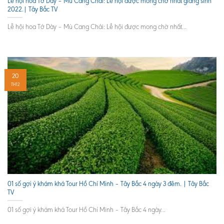
Lễ hội hoa Tớ Dày – Mù Cang Chải: Lễ hội được mong chờ nhất giáng sinh
2022.| Tây Bắc TV
Lễ hội hoa Tớ Dày – Mù Cang Chải: Lễ hội được mong chờ nhất...
20
TH12
01 số gợi ý khám khá Tour Hồ Chí Minh – Tây Bắc 4 ngày 3 đêm. | Tây Bắc
TV
01 số gợi ý khám khá Tour Hồ Chí Minh – Tây Bắc 4 ngày...