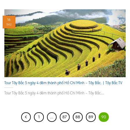
16
TH12
Tour Tây Bắc 5 ngày 4 đêm thành phố Hồ Chí Minh – Tây Bắc. | Tây Bắc TV
Tour Tây Bắc 5 ngày 4 đêm thành phố Hồ Chí Minh – Tây Bắc....
1
…
87
88
89
90