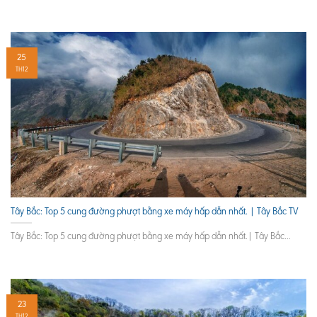
25
TH12
Tây Bắc: Top 5 cung đường phượt bằng xe máy hấp dẫn nhất. | Tây Bắc TV
Tây Bắc: Top 5 cung đường phượt bằng xe máy hấp dẫn nhất.| Tây Bắc...
23
TH12