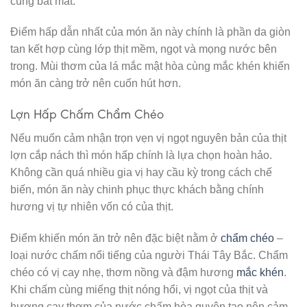
cùng bắt mắt.
Điểm hấp dẫn nhất của món ăn này chính là phần da giòn
tan kết hợp cùng lớp thịt mềm, ngọt và mọng nước bên
trong. Mùi thơm của lá mắc mật hòa cùng mắc khén khiến
món ăn càng trở nên cuốn hút hơn.
Lợn Hấp Chấm Chẩm Chéo
Nếu muốn cảm nhận trọn vẹn vị ngọt nguyên bản của thịt
lợn cắp nách thì món hấp chính là lựa chọn hoàn hảo.
Không cần quá nhiều gia vị hay cầu kỳ trong cách chế
biến, món ăn này chinh phục thực khách bằng chính
hương vị tự nhiên vốn có của thịt.
Điểm khiến món ăn trở nên đặc biệt nằm ở
chẩm chéo
–
loại nước chấm nổi tiếng của người Thái Tây Bắc. Chẩm
chéo có vị cay nhẹ, thơm nồng và đậm hương
mắc khén
.
Khi chấm cùng miếng thịt nóng hổi, vị ngọt của thịt và
hương cay thơm của nước chấm hòa quyện tạo nên cảm