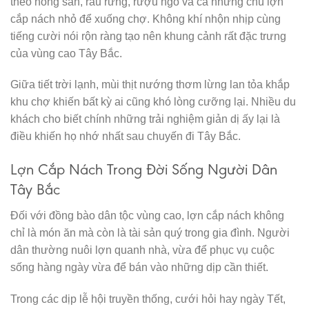
theo nông sản, rau rừng, rượu ngô và cả những chú lợn
cắp nách nhỏ để xuống chợ. Không khí nhộn nhịp cùng
tiếng cười nói rộn ràng tạo nên khung cảnh rất đặc trưng
của vùng cao Tây Bắc.
Giữa tiết trời lạnh, mùi thịt nướng thơm lừng lan tỏa khắp
khu chợ khiến bất kỳ ai cũng khó lòng cưỡng lại. Nhiều du
khách cho biết chính những trải nghiệm giản dị ấy lại là
điều khiến họ nhớ nhất sau chuyến đi Tây Bắc.
Lợn Cắp Nách Trong Đời Sống Người Dân
Tây Bắc
Đối với đồng bào dân tộc vùng cao, lợn cắp nách không
chỉ là món ăn mà còn là tài sản quý trong gia đình. Người
dân thường nuôi lợn quanh nhà, vừa để phục vụ cuộc
sống hàng ngày vừa để bán vào những dịp cần thiết.
Trong các dịp lễ hội truyền thống, cưới hỏi hay ngày Tết,