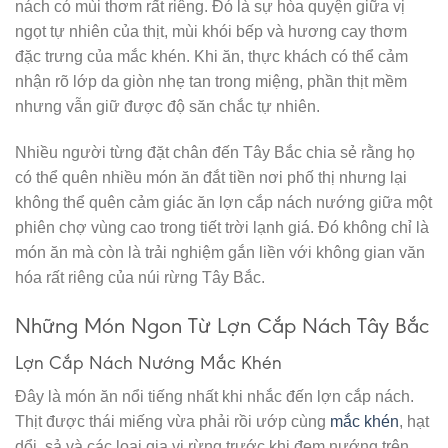
nách có mùi thơm rất riêng. Đó là sự hòa quyện giữa vị
ngọt tự nhiên của thịt, mùi khói bếp và hương cay thơm
đặc trưng của mắc khén. Khi ăn, thực khách có thể cảm
nhận rõ lớp da giòn nhẹ tan trong miệng, phần thịt mềm
nhưng vẫn giữ được độ săn chắc tự nhiên.
Nhiều người từng đặt chân đến Tây Bắc chia sẻ rằng họ
có thể quên nhiều món ăn đắt tiền nơi phố thị nhưng lại
không thể quên cảm giác ăn lợn cắp nách nướng giữa một
phiên chợ vùng cao trong tiết trời lạnh giá. Đó không chỉ là
món ăn mà còn là trải nghiệm gắn liền với không gian văn
hóa rất riêng của núi rừng Tây Bắc.
Những Món Ngon Từ Lợn Cắp Nách Tây Bắc
Lợn Cắp Nách Nướng Mắc Khén
Đây là món ăn nổi tiếng nhất khi nhắc đến lợn cắp nách.
Thịt được thái miếng vừa phải rồi ướp cùng
mắc khén
, hạt
dổi, sả và các loại gia vị rừng trước khi đem nướng trên