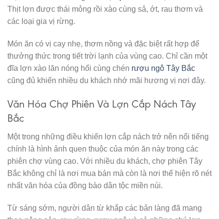
Thịt lợn được thái mỏng rồi xào cùng sả, ớt, rau thơm và
các loại gia vị rừng.
Món ăn có vị cay nhẹ, thơm nồng và đặc biệt rất hợp để
thưởng thức trong tiết trời lạnh của vùng cao. Chỉ cần một
đĩa lợn xào lăn nóng hổi cùng chén
rượu ngô Tây Bắc
cũng đủ khiến nhiều du khách nhớ mãi hương vị nơi đây.
Văn Hóa Chợ Phiên Và Lợn Cắp Nách Tây
Bắc
Một trong những điều khiến lợn cắp nách trở nên nổi tiếng
chính là hình ảnh quen thuộc của món ăn này trong các
phiên chợ vùng cao. Với nhiều du khách, chợ phiên Tây
Bắc không chỉ là nơi mua bán mà còn là nơi thể hiện rõ nét
nhất văn hóa của đồng bào dân tộc miền núi.
Từ sáng sớm, người dân từ khắp các bản làng đã mang