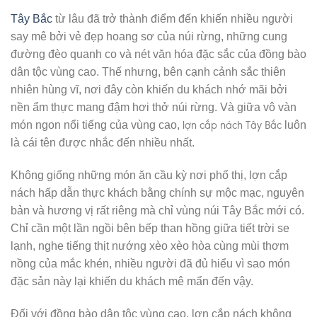
Tây Bắc
từ lâu đã trở thành điểm đến khiến nhiều người
say mê bởi vẻ đẹp hoang sơ của núi rừng, những cung
đường đèo quanh co và nét văn hóa đặc sắc của đồng bào
dân tộc vùng cao. Thế nhưng, bên cạnh cảnh sắc thiên
nhiên hùng vĩ, nơi đây còn khiến du khách nhớ mãi bởi
nền ẩm thực mang đậm hơi thở núi rừng. Và giữa vô vàn
lợn cắp nách Tây Bắc
món ngon nổi tiếng của vùng cao,
luôn
là cái tên được nhắc đến nhiều nhất.
Không giống những món ăn cầu kỳ nơi phố thị, lợn cắp
nách hấp dẫn thực khách bằng chính sự mộc mạc, nguyên
bản và hương vị rất riêng mà chỉ vùng núi Tây Bắc mới có.
Chỉ cần một lần ngồi bên bếp than hồng giữa tiết trời se
lạnh, nghe tiếng thịt nướng xèo xèo hòa cùng mùi thơm
nồng của mắc khén, nhiều người đã đủ hiểu vì sao món
đặc sản này lại khiến du khách mê mẩn đến vậy.
Đối với đồng bào dân tộc vùng cao, lợn cắp nách không