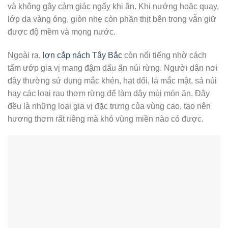
và không gây cảm giác ngấy khi ăn. Khi nướng hoặc quay,
lớp da vàng óng, giòn nhẹ còn phần thịt bên trong vẫn giữ
được độ mềm và mọng nước.
Ngoài ra,
lợn cắp nách Tây Bắc
còn nổi tiếng nhờ cách
tẩm ướp gia vị mang đậm dấu ấn núi rừng. Người dân nơi
đây thường sử dụng mắc khén, hạt dổi, lá mắc mật, sả núi
hay các loại rau thơm rừng để làm dậy mùi món ăn. Đây
đều là những loại gia vị đặc trưng của vùng cao, tạo nên
hương thơm rất riêng mà khó vùng miền nào có được.