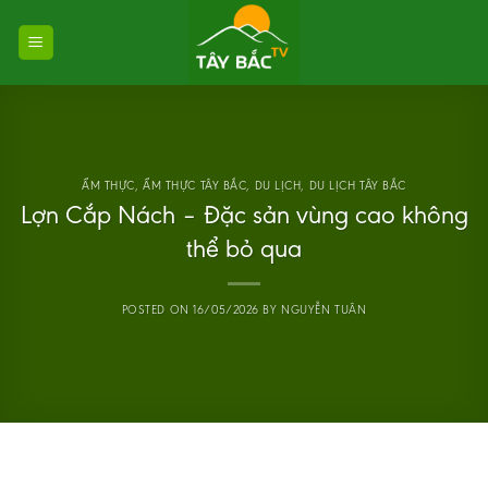
Skip
to
content
ẨM THỰC
,
ẨM THỰC TÂY BẮC
,
DU LỊCH
,
DU LỊCH TÂY BẮC
Lợn Cắp Nách – Đặc sản vùng cao không
thể bỏ qua
POSTED ON
16/05/2026
BY
NGUYỄN TUÂN