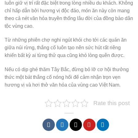
luôn giữ vị trí rất đặc biệt trong lòng nhiều du khách. Không
chỉ hấp dẫn bởi hương vị độc đáo, món ăn này còn mang
theo cả nét văn hóa truyền thống lâu đời của đồng bào dân
tộc vùng cao.
Từ những phiên chợ nghi ngút khói cho tới các quán ăn
giữa núi rừng, thắng cố luôn tạo nên sức hút rất riêng
khiến bất kỳ ai từng thử qua cũng khó lòng quên được.
Nếu có dịp ghé thăm Tây Bắc, đừng bỏ lỡ cơ hội thưởng
thức một bát thắng cố nóng hổi để cảm nhận trọn vẹn
hương vị và hơi thở văn hóa của vùng cao Việt Nam.
Rate this post