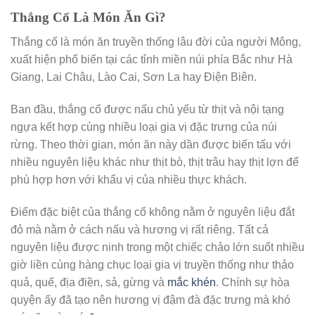
Thắng Cố Là Món Ăn Gì?
Thắng cố là món ăn truyền thống lâu đời của người Mông,
xuất hiện phổ biến tại các tỉnh miền núi phía Bắc như Hà
Giang, Lai Châu, Lào Cai, Sơn La hay Điện Biên.
Ban đầu, thắng cố được nấu chủ yếu từ thịt và nội tạng
ngựa kết hợp cùng nhiều loại gia vị đặc trưng của núi
rừng. Theo thời gian, món ăn này dần được biến tấu với
nhiều nguyên liệu khác như thịt bò, thịt trâu hay thịt lợn để
phù hợp hơn với khẩu vị của nhiều thực khách.
Điểm đặc biệt của thắng cố không nằm ở nguyên liệu đắt
đỏ mà nằm ở cách nấu và hương vị rất riêng. Tất cả
nguyên liệu được ninh trong một chiếc chảo lớn suốt nhiều
giờ liền cùng hàng chục loại gia vị truyền thống như thảo
quả, quế, địa điền, sả, gừng và
mắc khén
. Chính sự hòa
quyện ấy đã tạo nên hương vị đậm đà đặc trưng mà khó