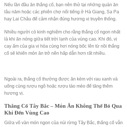
Nếu lần đầu ăn thắng cố, bạn nên thử tại những quán ăn
lâu năm hoặc các phiên chợ nổi tiếng ở Hà Giang, Sa Pa
hay Lai Châu để cảm nhận đúng hương vị truyền thống.
Nhiều người có kinh nghiệm cho rằng thắng cố ngon nhất
là khi ăn nóng giữa tiết trời lạnh của vùng cao. Khi đó, vị
cay ấm của gia vị hòa cùng hơi nóng bốc lên từ nồi thắng
cố sẽ khiến món ăn trở nên hấp dẫn hơn rất nhiều.
Ngoài ra, thắng cố thường được ăn kèm với rau xanh và
uống cùng rượu ngô hoặc rượu táo mèo để tăng thêm
hương vị.
Thắng Cố Tây Bắc – Món Ăn Không Thể Bỏ Qua
Khi Đến Vùng Cao
Giữa vô vàn món ngon của núi rừng Tây Bắc, thắng cố vẫn