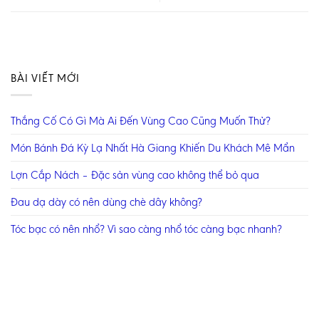
BÀI VIẾT MỚI
Thắng Cố Có Gì Mà Ai Đến Vùng Cao Cũng Muốn Thử?
Món Bánh Đá Kỳ Lạ Nhất Hà Giang Khiến Du Khách Mê Mẩn
Lợn Cắp Nách – Đặc sản vùng cao không thể bỏ qua
Đau dạ dày có nên dùng chè dây không?
Tóc bạc có nên nhổ? Vì sao càng nhổ tóc càng bạc nhanh?