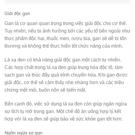
Giải độc gan
Gan là cơ quan quan trọng trong việc giải độc cho cơ thể.
Tuy nhiên, nếu bị ảnh hưởng bởi các yếu tố bên ngoài như
thực phẩm độc hại, thuốc men, rượu bia, gan sẽ dễ bị tổn
thương và không thể thực hiện tốt chức năng của mình.
Lá xạ đen có khả năng giải độc gan một cách tự nhiên.
Các hợp chất trong lá xạ đen giúp trung hòa độc tố, làm
sạch gan và thúc đẩy quá trình chuyển hóa. Khi gan được
giải độc, cơ thể sẽ cảm thấy nhẹ nhàng hơn và các triệu
chứng mệt mỏi, buồn nôn sẽ biến mất.
Bên cạnh đó, việc sử dụng lá xạ đen còn giúp ngăn ngừa
sự tích tụ mỡ trong gan. Một chế độ ăn uống hợp lý kết
hợp với lá xạ đen sẽ giúp bảo vệ sức khỏe gan tốt hơn.
Ngăn ngừa xơ gan