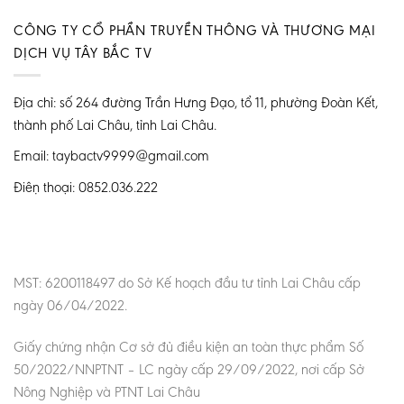
CÔNG TY CỔ PHẦN TRUYỀN THÔNG VÀ THƯƠNG MẠI
DỊCH VỤ TÂY BẮC TV
Địa chỉ: số 264 đường Trần Hưng Đạo, tổ 11, phường Đoàn Kết,
thành phố Lai Châu, tỉnh Lai Châu.
Email: taybactv9999@gmail.com
Điện thoại: 0852.036.222
MST: 6200118497 do Sở Kế hoạch đầu tư tỉnh Lai Châu cấp
ngày 06/04/2022.
Giấy chứng nhận Cơ sở đủ điều kiện an toàn thực phẩm Số
50/2022/NNPTNT – LC ngày cấp 29/09/2022, nơi cấp Sở
Nông Nghiệp và PTNT Lai Châu