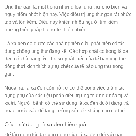
Ung thư gan là một trong những loại ung thư phổ biến và
nguy hiểm nhất hiện nay. Việc điều trị ung thư gan rất phức
tạp và tốn kém. Điều này khiến nhiều người tìm kiếm
những biện pháp hỗ trợ từ thiên nhiên.
Lá xạ đen đã được các nhà nghiên cứu phát hiện có tác
dụng chống ung thư đáng kể. Các hợp chất có trong lá xạ
đen có khả năng ức chế sự phát triển của tế bào ung thư,
đồng thời kích thích sự tự chết của tế bào ung thư trong
gan.
Ngoài ra, lá xạ đen còn hỗ trợ cơ thể trong việc giảm tác
dụng phụ của các liệu pháp điều trị ung thư như hóa trị và
xạ trị. Người bệnh có thể sử dụng lá xạ đen dưới dạng trà
hoặc nước sắc để tăng cường sức đề kháng cho cơ thể.
Cách sử dụng lá xạ đen hiệu quả
Để tận dụng tối đa công dụng của lá xạ đen đối với gan,