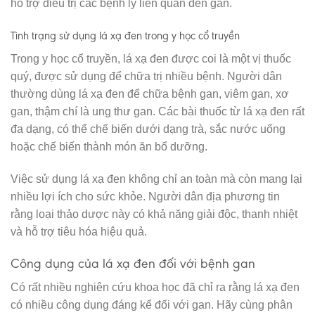
hỗ trợ điều trị các bệnh lý liên quan đến gan.
Tình trạng sử dụng lá xạ đen trong y học cổ truyền
Trong y học cổ truyền, lá xạ đen được coi là một vị thuốc
quý, được sử dụng để chữa trị nhiều bệnh. Người dân
thường dùng lá xạ đen để chữa bệnh gan, viêm gan, xơ
gan, thậm chí là ung thư gan. Các bài thuốc từ lá xạ đen rất
đa dạng, có thể chế biến dưới dạng trà, sắc nước uống
hoặc chế biến thành món ăn bổ dưỡng.
Việc sử dụng lá xạ đen không chỉ an toàn mà còn mang lại
nhiều lợi ích cho sức khỏe. Người dân địa phương tin
rằng loại thảo dược này có khả năng giải độc, thanh nhiệt
và hỗ trợ tiêu hóa hiệu quả.
Công dụng của lá xạ đen đối với bệnh gan
Có rất nhiều nghiên cứu khoa học đã chỉ ra rằng lá xạ đen
có nhiều công dụng đáng kể đối với gan. Hãy cùng phân