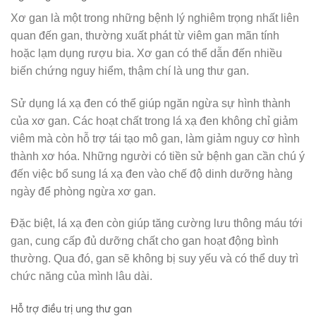
Xơ gan là một trong những bệnh lý nghiêm trọng nhất liên
quan đến gan, thường xuất phát từ viêm gan mãn tính
hoặc lạm dụng rượu bia. Xơ gan có thể dẫn đến nhiều
biến chứng nguy hiểm, thậm chí là ung thư gan.
Sử dụng lá xạ đen có thể giúp ngăn ngừa sự hình thành
của xơ gan. Các hoạt chất trong lá xạ đen không chỉ giảm
viêm mà còn hỗ trợ tái tạo mô gan, làm giảm nguy cơ hình
thành xơ hóa. Những người có tiền sử bệnh gan cần chú ý
đến việc bổ sung lá xạ đen vào chế độ dinh dưỡng hàng
ngày để phòng ngừa xơ gan.
Đặc biệt, lá xạ đen còn giúp tăng cường lưu thông máu tới
gan, cung cấp đủ dưỡng chất cho gan hoạt động bình
thường. Qua đó, gan sẽ không bị suy yếu và có thể duy trì
chức năng của mình lâu dài.
Hỗ trợ điều trị ung thư gan