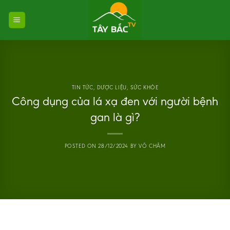
Skip
to
content
TIN TỨC
,
DƯỢC LIỆU
,
SỨC KHỎE
Công dụng của lá xạ đen với người bệnh
gan là gì?
POSTED ON
28/12/2024
BY
VÕ CHÂM