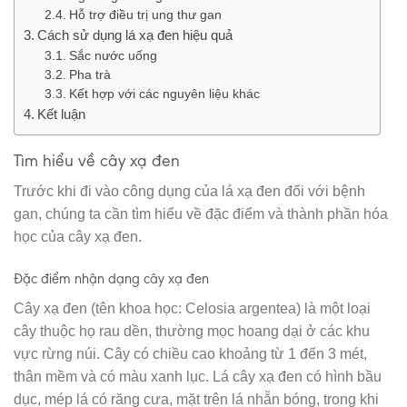
Hỗ trợ điều trị ung thư gan
Cách sử dụng lá xạ đen hiệu quả
Sắc nước uống
Pha trà
Kết hợp với các nguyên liệu khác
Kết luận
Tìm hiểu về cây xạ đen
Trước khi đi vào công dụng của lá xạ đen đối với bệnh
gan, chúng ta cần tìm hiểu về đặc điểm và thành phần hóa
học của cây xạ đen.
Đặc điểm nhận dạng cây xạ đen
Cây xạ đen (tên khoa học: Celosia argentea) là một loại
cây thuộc họ rau dền, thường mọc hoang dại ở các khu
vực rừng núi. Cây có chiều cao khoảng từ 1 đến 3 mét,
thân mềm và có màu xanh lục. Lá cây xạ đen có hình bầu
dục, mép lá có răng cưa, mặt trên lá nhẵn bóng, trong khi