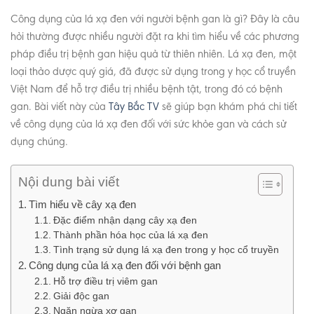
Công dụng của lá xạ đen với người bệnh gan là gì? Đây là câu
hỏi thường được nhiều người đặt ra khi tìm hiểu về các phương
pháp điều trị bệnh gan hiệu quả từ thiên nhiên. Lá xạ đen, một
loại thảo dược quý giá, đã được sử dụng trong y học cổ truyền
Việt Nam để hỗ trợ điều trị nhiều bệnh tật, trong đó có bệnh
gan. Bài viết này của
Tây Bắc TV
sẽ giúp bạn khám phá chi tiết
về công dụng của lá xạ đen đối với sức khỏe gan và cách sử
dụng chúng.
Nội dung bài viết
Tìm hiểu về cây xạ đen
Đặc điểm nhận dạng cây xạ đen
Thành phần hóa học của lá xạ đen
Tình trạng sử dụng lá xạ đen trong y học cổ truyền
Công dụng của lá xạ đen đối với bệnh gan
Hỗ trợ điều trị viêm gan
Giải độc gan
Ngăn ngừa xơ gan