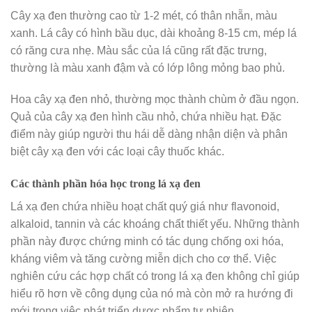
Cây xạ đen thường cao từ 1-2 mét, có thân nhẵn, màu
xanh. Lá cây có hình bầu dục, dài khoảng 8-15 cm, mép lá
có răng cưa nhẹ. Màu sắc của lá cũng rất đặc trưng,
thường là màu xanh đậm và có lớp lông mỏng bao phủ.
Hoa cây xạ đen nhỏ, thường mọc thành chùm ở đầu ngọn.
Quả của cây xạ đen hình cầu nhỏ, chứa nhiều hạt. Đặc
điểm này giúp người thu hái dễ dàng nhận diện và phân
biệt cây xạ đen với các loại cây thuốc khác.
Các thành phần hóa học trong lá xạ đen
Lá xạ đen chứa nhiều hoạt chất quý giá như flavonoid,
alkaloid, tannin và các khoáng chất thiết yếu. Những thành
phần này được chứng minh có tác dụng chống oxi hóa,
kháng viêm và tăng cường miễn dịch cho cơ thể. Việc
nghiên cứu các hợp chất có trong lá xạ đen không chỉ giúp
hiểu rõ hơn về công dụng của nó mà còn mở ra hướng đi
mới trong việc phát triển dược phẩm tự nhiên.