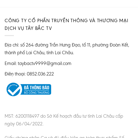
CÔNG TY CỔ PHẦN TRUYỀN THÔNG VÀ THƯƠNG MẠI
DỊCH VỤ TÂY BẮC TV
Địa chỉ: số 264 đường Trần Hưng Đạo, tổ 11, phường Đoàn Kết,
thành phố Lai Châu, tỉnh Lai Châu.
Email: taybactv9999@gmail.com
Điện thoại: 0852.036.222
MST: 6200118497 do Sở Kế hoạch đầu tư tỉnh Lai Châu cấp
ngày 06/04/2022.
Giấy chứng nhận Cơ sở đủ điều kiện an toàn thực phẩm Số