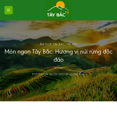
Skip
to
content
ẨM THỰC TÂY BẮC
,
TIN TỨC
Món ngon Tây Bắc: Hương vị núi rừng độc
đáo
POSTED ON
20/10/2023
BY
HUNG KHA