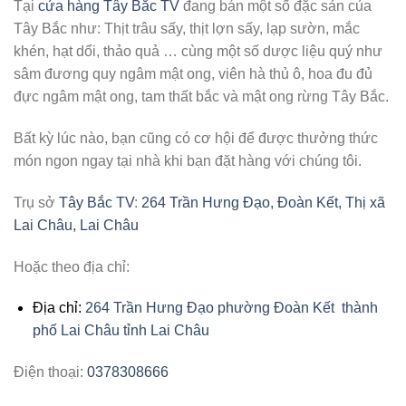
Tại
cửa hàng Tây Bắc TV
đang bán một số đặc sản của
Tây Bắc như: Thịt trâu sấy, thịt lợn sấy, lạp sườn, mắc
khén, hạt dổi, thảo quả … cùng một số dược liệu quý như
sâm đương quy ngâm mật ong, viên hà thủ ô, hoa đu đủ
đực ngâm mật ong, tam thất bắc và mật ong rừng Tây Bắc.
Bất kỳ lúc nào, bạn cũng có cơ hội để được thưởng thức
món ngon ngay tại nhà khi bạn đặt hàng với chúng tôi.
Trụ sở
Tây Bắc TV
:
264 Trần Hưng Đạo, Đoàn Kết, Thị xã
Lai Châu, Lai Châu
Hoặc theo địa chỉ:
Địa chỉ:
264 Trần Hưng Đạo phường Đoàn Kết thành
phố Lai Châu tỉnh Lai Châu
Điện thoại:
0378308666