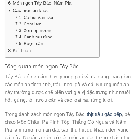
Món ngon Tây Bắc: Nậm Pịa
Các món ăn khác
Cá hồi Vân Đồn
Cơm lam
Xôi nếp nương
Canh rau rừng
Rượu cần
Kết Luận
Tổng quan món ngon Tây Bắc
Tây Bắc có nền ẩm thực phong phú và đa dạng, bao gồm
các món ăn từ thịt bò, trâu, heo, gà và cá. Những món ăn
này thường được chế biến với gia vị đặc trưng như muối
hột, gừng, tỏi, rượu cần và các loại rau rừng tươi.
Trong danh sách món ngon Tây Bắc,
thịt trâu gác bếp
, bê
chao Mộc Châu, Pa Pỉnh Tộp, Thắng Cố Ngựa và Nậm
Pịa là những món ăn đặc sản thu hút du khách đến vùng
đất này. Ngoài ra, còn có các món ăn đặc trưng khác như