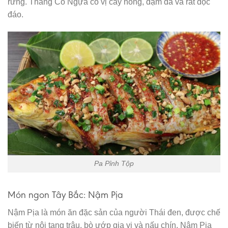
rừng. Thắng Cố Ngựa có vị cay nồng, đậm đà và rất độc
đáo.
Pa Pỉnh Tộp
Món ngon Tây Bắc: Nậm Pịa
Nậm Pịa là món ăn đặc sản của người Thái đen, được chế
biến từ nội tạng trâu, bò ướp gia vị và nấu chín. Nậm Pịa