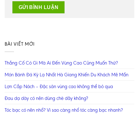
BÀI VIẾT MỚI
Thắng Cố Có Gì Mà Ai Đến Vùng Cao Cũng Muốn Thử?
Món Bánh Đá Kỳ Lạ Nhất Hà Giang Khiến Du Khách Mê Mẩn
Lợn Cắp Nách – Đặc sản vùng cao không thể bỏ qua
Đau dạ dày có nên dùng chè dây không?
Tóc bạc có nên nhổ? Vì sao càng nhổ tóc càng bạc nhanh?