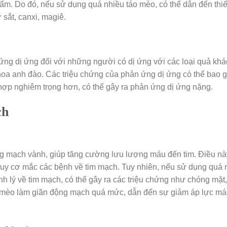
ẩm. Do đó, nếu sử dụng quá nhiều táo mèo, có thể dẫn đến thiế
sắt, canxi, magiê.
 ứng dị ứng đối với những người có dị ứng với các loại quả khá
oa anh đào. Các triệu chứng của phản ứng dị ứng có thể bao 
 hợp nghiêm trọng hơn, có thể gây ra phản ứng dị ứng nặng.
ch
g mạch vành, giúp tăng cường lưu lượng máu đến tim. Điều nà
guy cơ mắc các bệnh về tim mạch. Tuy nhiên, nếu sử dụng quá 
nh lý về tim mạch, có thể gây ra các triệu chứng như chóng mặt
táo mèo làm giãn động mạch quá mức, dẫn đến sự giảm áp lực má