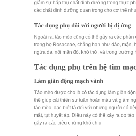
giảm sự hấp thụ chất dinh dưỡng trong thực ph
các chất dinh dưỡng quan trọng cho cơ thể như 
Tác dụng phụ đối với người bị dị ứng
Ngoài ra, táo mèo cũng có thể gây ra các phản
trong họ Rosaceae, chẳng hạn như đào, mận, h
ngứa da, nổi mẩn đỏ, khó thở, và trong trường
Tác dụng phụ trên hệ tim mạ
Làm giãn động mạch vành
Táo mèo được cho là có tác dụng làm giãn độn
thể giúp cải thiện sự tuần hoàn máu và giảm n
táo mèo, đặc biệt là đối với những người có bệ
mắt, tụt huyết áp. Điều này có thể xảy ra do 
gây ra các triệu chứng khó chịu.