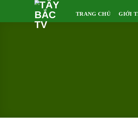
Skip
to
TRANG CHỦ
GIỚI 
content