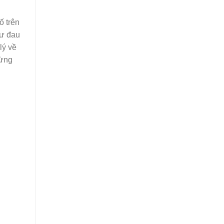
ố trên
hư đau
lý về
gừng