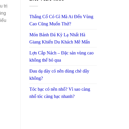
 trị
ũng
Thắng Cố Có Gì Mà Ai Đến Vùng
hiểu
Cao Cũng Muốn Thử?
Món Bánh Đá Kỳ Lạ Nhất Hà
Giang Khiến Du Khách Mê Mẩn
Lợn Cắp Nách – Đặc sản vùng cao
không thể bỏ qua
Đau dạ dày có nên dùng chè dây
không?
Tóc bạc có nên nhổ? Vì sao càng
nhổ tóc càng bạc nhanh?