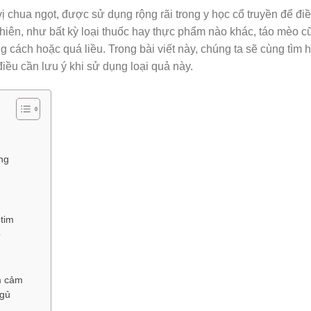
vị chua ngọt, được sử dụng rộng rãi trong y học cổ truyền để điều
nhiên, như bất kỳ loại thuốc hay thực phẩm nào khác, táo mèo c
cách hoặc quá liều. Trong bài viết này, chúng ta sẽ cùng tìm 
ều cần lưu ý khi sử dụng loại quả này.
ng
 tim
p
m cảm
ngủ