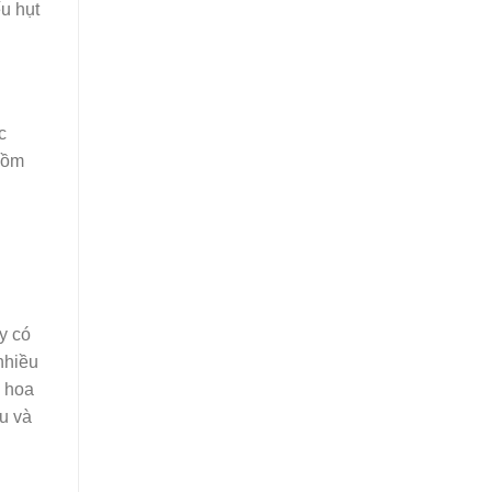
u hụt
c
gồm
y có
nhiều
, hoa
u và