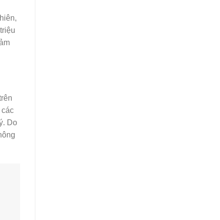
hiên,
triệu
iảm
trên
 các
ý. Do
không