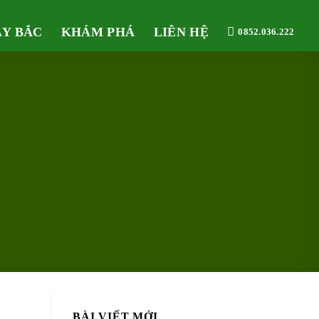
ÂY BẮC
KHÁM PHÁ
LIÊN HỆ
0852.036.222
BÀI VIẾT MỚI