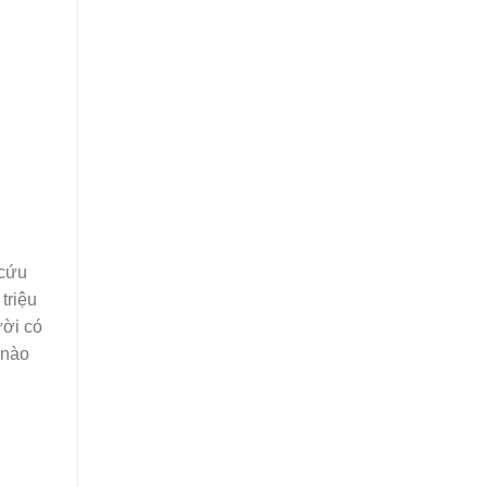
 cứu
triệu
ười có
 nào