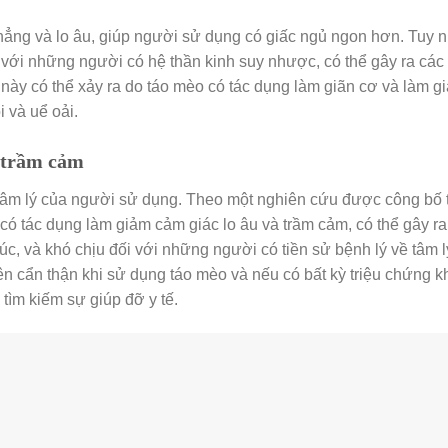
hẳng và lo âu, giúp người sử dụng có giấc ngủ ngon hơn. Tuy n
 với những người có hệ thần kinh suy nhược, có thể gây ra các 
 này có thể xảy ra do táo mèo có tác dụng làm giãn cơ và làm g
 và uể oải.
à trầm cảm
tâm lý của người sử dụng. Theo một nghiên cứu được công bố 
có tác dụng làm giảm cảm giác lo âu và trầm cảm, có thể gây ra
c, và khó chịu đối với những người có tiền sử bệnh lý về tâm l
ên cẩn thận khi sử dụng táo mèo và nếu có bất kỳ triệu chứng 
tìm kiếm sự giúp đỡ y tế.