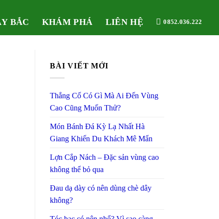
ÂY BẮC
KHÁM PHÁ
LIÊN HỆ
0852.036.222
BÀI VIẾT MỚI
Thắng Cố Có Gì Mà Ai Đến Vùng
Cao Cũng Muốn Thử?
Món Bánh Đá Kỳ Lạ Nhất Hà
Giang Khiến Du Khách Mê Mẩn
Lợn Cắp Nách – Đặc sản vùng cao
không thể bỏ qua
Đau dạ dày có nên dùng chè dây
không?
Tóc bạc có nên nhổ? Vì sao càng