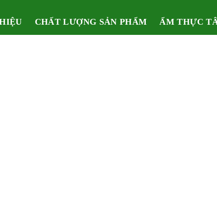
THIỆU
CHẤT LƯỢNG SẢN PHẨM
ẨM THỰC T