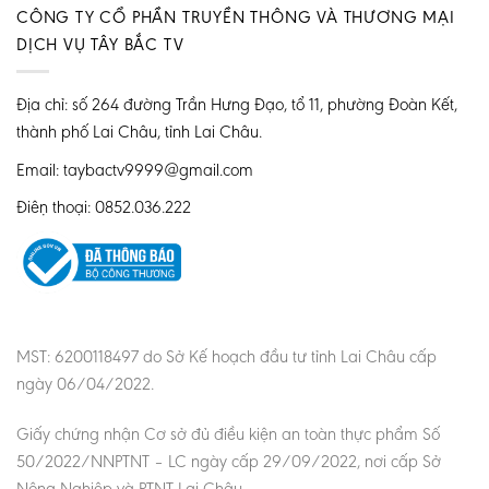
CÔNG TY CỔ PHẦN TRUYỀN THÔNG VÀ THƯƠNG MẠI
DỊCH VỤ TÂY BẮC TV
Địa chỉ: số 264 đường Trần Hưng Đạo, tổ 11, phường Đoàn Kết,
thành phố Lai Châu, tỉnh Lai Châu.
Email: taybactv9999@gmail.com
Điện thoại: 0852.036.222
MST: 6200118497 do Sở Kế hoạch đầu tư tỉnh Lai Châu cấp
ngày 06/04/2022.
Giấy chứng nhận Cơ sở đủ điều kiện an toàn thực phẩm Số
50/2022/NNPTNT – LC ngày cấp 29/09/2022, nơi cấp Sở
Nông Nghiệp và PTNT Lai Châu