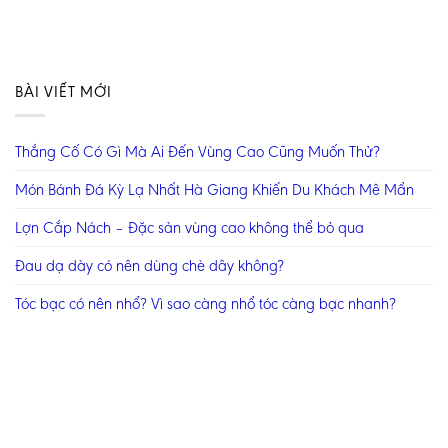
BÀI VIẾT MỚI
Thắng Cố Có Gì Mà Ai Đến Vùng Cao Cũng Muốn Thử?
Món Bánh Đá Kỳ Lạ Nhất Hà Giang Khiến Du Khách Mê Mẩn
Lợn Cắp Nách – Đặc sản vùng cao không thể bỏ qua
Đau dạ dày có nên dùng chè dây không?
Tóc bạc có nên nhổ? Vì sao càng nhổ tóc càng bạc nhanh?