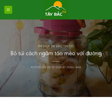
Skip
to
content
ẨM THỰC TÂY BẮC
,
TIN TỨC
Bỏ túi cách ngâm táo mèo với đường
POSTED ON
20/12/2023
BY
HUNG KHA