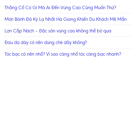
Thắng Cố Có Gì Mà Ai Đến Vùng Cao Cũng Muốn Thử?
Món Bánh Đá Kỳ Lạ Nhất Hà Giang Khiến Du Khách Mê Mẩn
Lợn Cắp Nách – Đặc sản vùng cao không thể bỏ qua
Đau dạ dày có nên dùng chè dây không?
Tóc bạc có nên nhổ? Vì sao càng nhổ tóc càng bạc nhanh?