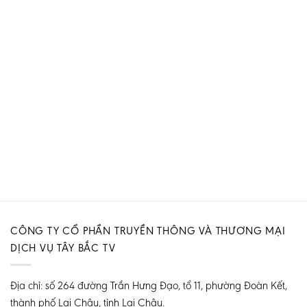
CÔNG TY CỔ PHẦN TRUYỀN THÔNG VÀ THƯƠNG MẠI
DỊCH VỤ TÂY BẮC TV
Địa chỉ: số 264 đường Trần Hưng Đạo, tổ 11, phường Đoàn Kết,
thành phố Lai Châu, tỉnh Lai Châu.