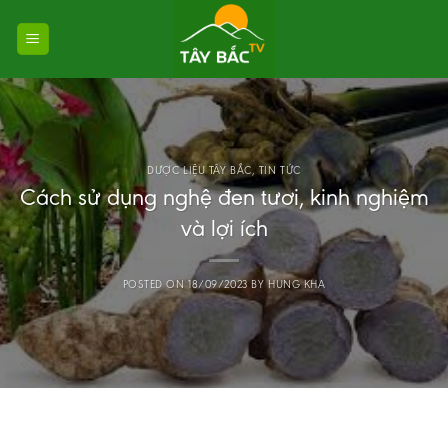
Skip
to
content
DƯỢC LIỆU TÂY BẮC
,
TIN TỨC
Cách sử dụng nghệ đen tươi, kinh nghiệm
và lợi ích
POSTED ON
18/09/2023
BY
HUNG KHA