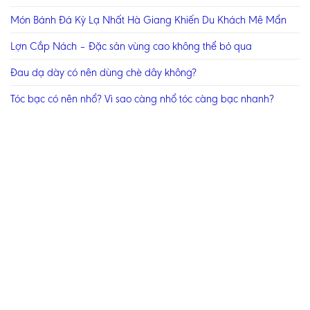
Món Bánh Đá Kỳ Lạ Nhất Hà Giang Khiến Du Khách Mê Mẩn
Lợn Cắp Nách – Đặc sản vùng cao không thể bỏ qua
Đau dạ dày có nên dùng chè dây không?
Tóc bạc có nên nhổ? Vì sao càng nhổ tóc càng bạc nhanh?