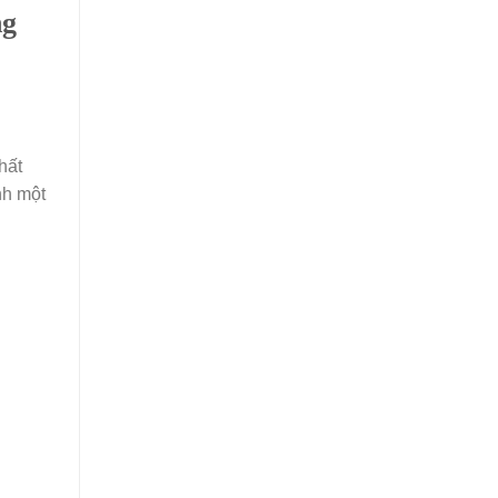
ng
hất
nh một