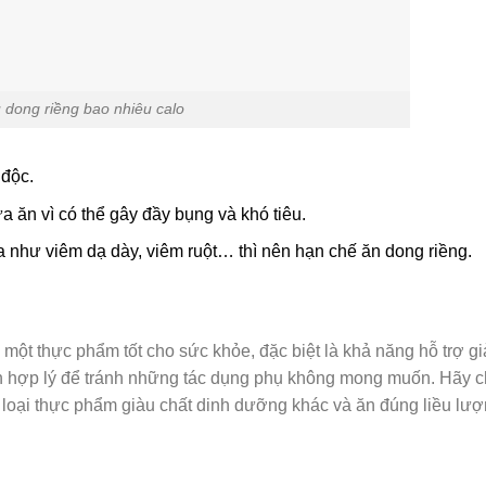
 dong riềng bao nhiêu calo
 độc.
 ăn vì có thể gây đầy bụng và khó tiêu.
a như viêm dạ dày, viêm ruột… thì nên hạn chế ăn dong riềng.
 một thực phẩm tốt cho sức khỏe, đặc biệt là khả năng hỗ trợ g
ch hợp lý để tránh những tác dụng phụ không mong muốn. Hãy 
c loại thực phẩm giàu chất dinh dưỡng khác và ăn đúng liều lư