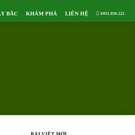
ÂY BẮC
KHÁM PHÁ
LIÊN HỆ
0852.036.222
BÀI VIẾT MỚI