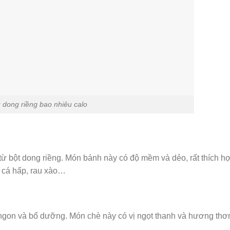
 dong riềng bao nhiêu calo
từ bột dong riềng. Món bánh này có độ mềm và dẻo, rất thích h
, cá hấp, rau xào…
 ngon và bổ dưỡng. Món chè này có vị ngọt thanh và hương th