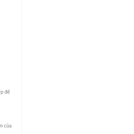
ợp để
ơm của