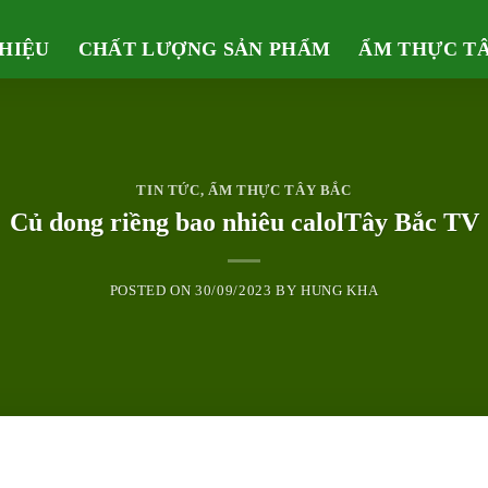
THIỆU
CHẤT LƯỢNG SẢN PHẨM
ẨM THỰC T
TIN TỨC
,
ẨM THỰC TÂY BẮC
Củ dong riềng bao nhiêu calolTây Bắc TV
POSTED ON
30/09/2023
BY
HUNG KHA