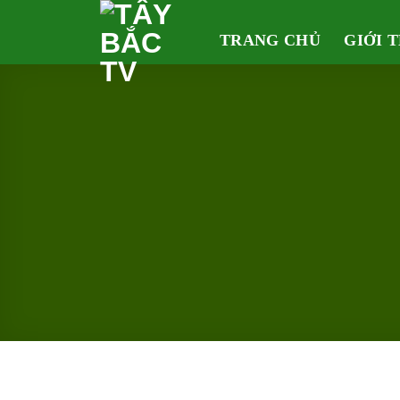
Skip
to
TRANG CHỦ
GIỚI 
content