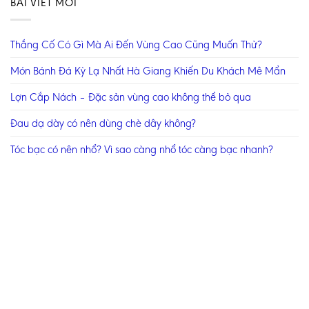
BÀI VIẾT MỚI
Thắng Cố Có Gì Mà Ai Đến Vùng Cao Cũng Muốn Thử?
Món Bánh Đá Kỳ Lạ Nhất Hà Giang Khiến Du Khách Mê Mẩn
Lợn Cắp Nách – Đặc sản vùng cao không thể bỏ qua
Đau dạ dày có nên dùng chè dây không?
Tóc bạc có nên nhổ? Vì sao càng nhổ tóc càng bạc nhanh?