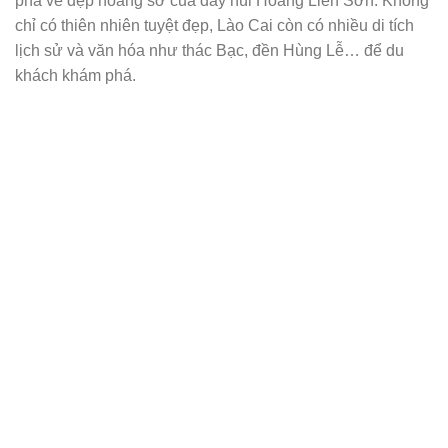
phá vẻ đẹp hoang sơ của dãy núi Hoàng Liên Sơn. Không
chỉ có thiên nhiên tuyệt đẹp, Lào Cai còn có nhiều di tích
lịch sử và văn hóa như thác Bạc, đền Hùng Lễ… để du
khách khám phá.