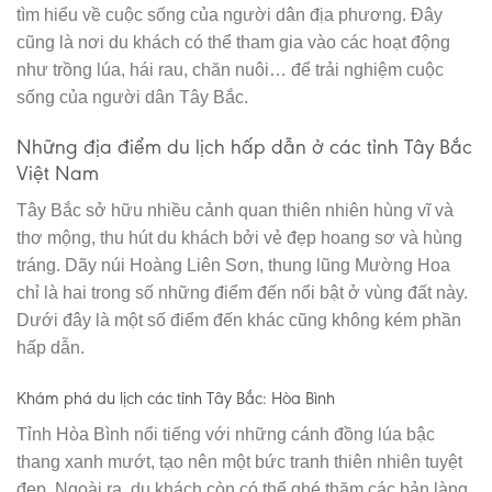
tìm hiểu về cuộc sống của người dân địa phương. Đây
cũng là nơi du khách có thể tham gia vào các hoạt động
như trồng lúa, hái rau, chăn nuôi… để trải nghiệm cuộc
sống của người dân Tây Bắc.
Những địa điểm du lịch hấp dẫn ở các
tỉnh Tây Bắc
Việt Nam
Tây Bắc sở hữu nhiều cảnh quan thiên nhiên hùng vĩ và
thơ mộng, thu hút du khách bởi vẻ đẹp hoang sơ và hùng
tráng. Dãy núi Hoàng Liên Sơn, thung lũng Mường Hoa
chỉ là hai trong số những điểm đến nổi bật ở vùng đất này.
Dưới đây là một số điểm đến khác cũng không kém phần
hấp dẫn.
Khám phá du lịch các tỉnh Tây Bắc: Hòa Bình
Tỉnh Hòa Bình nổi tiếng với những cánh đồng lúa bậc
thang xanh mướt, tạo nên một bức tranh thiên nhiên tuyệt
đẹp. Ngoài ra, du khách còn có thể ghé thăm các bản làng