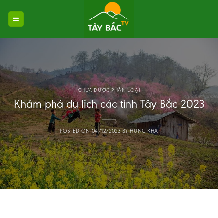
Skip
to
content
CHƯA ĐƯỢC PHÂN LOẠI
Khám phá du lịch các tỉnh Tây Bắc 2023
POSTED ON
04/12/2023
BY
HUNG KHA