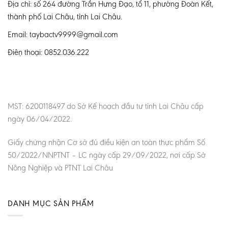
Địa chỉ: số 264 đường Trần Hưng Đạo, tổ 11, phường Đoàn Kết,
thành phố Lai Châu, tỉnh Lai Châu.
Email: taybactv9999@gmail.com
Điện thoại: 0852.036.222
MST: 6200118497 do Sở Kế hoạch đầu tư tỉnh Lai Châu cấp
ngày 06/04/2022.
Giấy chứng nhận Cơ sở đủ điều kiện an toàn thực phẩm Số
50/2022/NNPTNT – LC ngày cấp 29/09/2022, nơi cấp Sở
Nông Nghiệp và PTNT Lai Châu
DANH MỤC SẢN PHẨM