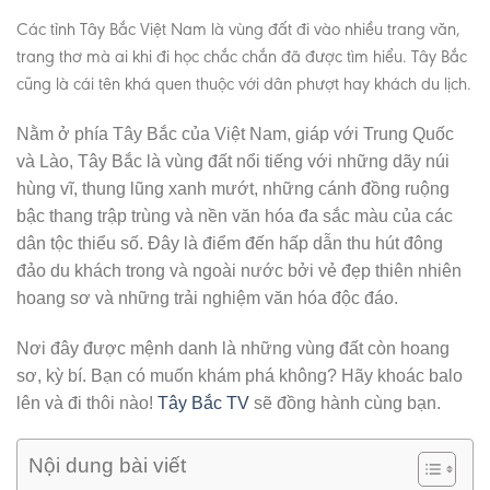
Các tỉnh Tây Bắc Việt Nam là vùng đất đi vào nhiều trang văn,
trang thơ mà ai khi đi học chắc chắn đã được tìm hiểu. Tây Bắc
cũng là cái tên khá quen thuộc với dân phượt hay khách du lịch.
Nằm ở phía Tây Bắc của Việt Nam, giáp với Trung Quốc
và Lào, Tây Bắc là vùng đất nổi tiếng với những dãy núi
hùng vĩ, thung lũng xanh mướt, những cánh đồng ruộng
bậc thang trập trùng và nền văn hóa đa sắc màu của các
dân tộc thiểu số. Đây là điểm đến hấp dẫn thu hút đông
đảo du khách trong và ngoài nước bởi vẻ đẹp thiên nhiên
hoang sơ và những trải nghiệm văn hóa độc đáo.
Nơi đây được mệnh danh là những vùng đất còn hoang
sơ, kỳ bí. Bạn có muốn khám phá không? Hãy khoác balo
lên và đi thôi nào!
Tây Bắc TV
sẽ đồng hành cùng bạn.
Nội dung bài viết