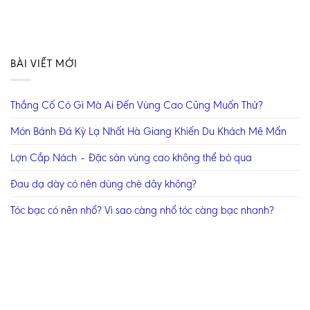
BÀI VIẾT MỚI
Thắng Cố Có Gì Mà Ai Đến Vùng Cao Cũng Muốn Thử?
Món Bánh Đá Kỳ Lạ Nhất Hà Giang Khiến Du Khách Mê Mẩn
Lợn Cắp Nách – Đặc sản vùng cao không thể bỏ qua
Đau dạ dày có nên dùng chè dây không?
Tóc bạc có nên nhổ? Vì sao càng nhổ tóc càng bạc nhanh?