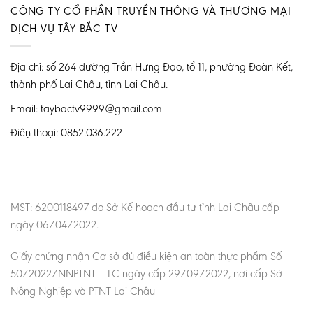
CÔNG TY CỔ PHẦN TRUYỀN THÔNG VÀ THƯƠNG MẠI
DỊCH VỤ TÂY BẮC TV
Địa chỉ: số 264 đường Trần Hưng Đạo, tổ 11, phường Đoàn Kết,
thành phố Lai Châu, tỉnh Lai Châu.
Email: taybactv9999@gmail.com
Điện thoại: 0852.036.222
MST: 6200118497 do Sở Kế hoạch đầu tư tỉnh Lai Châu cấp
ngày 06/04/2022.
Giấy chứng nhận Cơ sở đủ điều kiện an toàn thực phẩm Số
50/2022/NNPTNT – LC ngày cấp 29/09/2022, nơi cấp Sở
Nông Nghiệp và PTNT Lai Châu