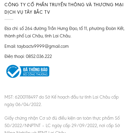
CÔNG TY CỔ PHẦN TRUYỀN THÔNG VÀ THƯƠNG MẠI
DỊCH VỤ TÂY BẮC TV
Địa chỉ: số 264 đường Trần Hưng Đạo, tổ 11, phường Đoàn Kết,
thành phố Lai Châu, tỉnh Lai Châu.
Email: taybactv9999@gmail.com
Điện thoại: 0852.036.222
MST: 6200118497 do Sở Kế hoạch đầu tư tỉnh Lai Châu cấp
ngày 06/04/2022.
Giấy chứng nhận Cơ sở đủ điều kiện an toàn thực phẩm Số
50/2022/NNPTNT – LC ngày cấp 29/09/2022, nơi cấp Sở
Nông Nghiệp và PTNT Lai Châu