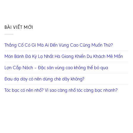
BÀI VIẾT MỚI
Thắng Cố Có Gì Mà Ai Đến Vùng Cao Cũng Muốn Thử?
Món Bánh Đá Kỳ Lạ Nhất Hà Giang Khiến Du Khách Mê Mẩn
Lợn Cắp Nách – Đặc sản vùng cao không thể bỏ qua
Đau dạ dày có nên dùng chè dây không?
Tóc bạc có nên nhổ? Vì sao càng nhổ tóc càng bạc nhanh?