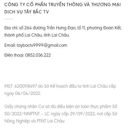
CÔNG TY CỔ PHẦN TRUYỀN THÔNG VÀ THƯƠNG MẠI
DỊCH VỤ TÂY BẮC TV
Địa chỉ: số 264 đường Trần Hưng Đạo, tổ 11, phường Đoàn Kết,
thành phố Lai Châu, tỉnh Lai Châu.
Email: taybactv9999@gmail.com
Điện thoại: 0852.036.222
MST: 6200118497 do Sở Kế hoạch đầu tư tỉnh Lai Châu cấp
ngày 06/04/2022.
Giấy chứng nhận Cơ sở đủ điều kiện an toàn thực phẩm Số
50/2022/NNPTNT – LC ngày cấp 29/09/2022, nơi cấp Sở
Nông Nghiệp và PTNT Lai Châu