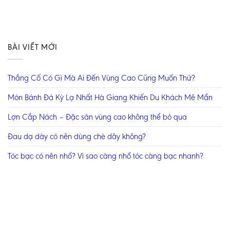
BÀI VIẾT MỚI
Thắng Cố Có Gì Mà Ai Đến Vùng Cao Cũng Muốn Thử?
Món Bánh Đá Kỳ Lạ Nhất Hà Giang Khiến Du Khách Mê Mẩn
Lợn Cắp Nách – Đặc sản vùng cao không thể bỏ qua
Đau dạ dày có nên dùng chè dây không?
Tóc bạc có nên nhổ? Vì sao càng nhổ tóc càng bạc nhanh?