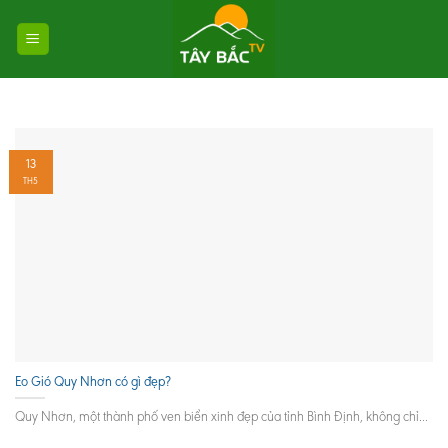
Skip
to
content
13
TH5
Eo Gió Quy Nhơn có gì đẹp?
Quy Nhơn, một thành phố ven biển xinh đẹp của tỉnh Bình Định, không chỉ...