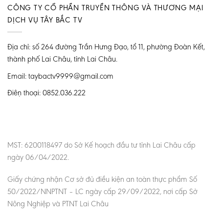
CÔNG TY CỔ PHẦN TRUYỀN THÔNG VÀ THƯƠNG MẠI
DỊCH VỤ TÂY BẮC TV
Địa chỉ: số 264 đường Trần Hưng Đạo, tổ 11, phường Đoàn Kết,
thành phố Lai Châu, tỉnh Lai Châu.
Email: taybactv9999@gmail.com
Điện thoại: 0852.036.222
MST: 6200118497 do Sở Kế hoạch đầu tư tỉnh Lai Châu cấp
ngày 06/04/2022.
Giấy chứng nhận Cơ sở đủ điều kiện an toàn thực phẩm Số
50/2022/NNPTNT – LC ngày cấp 29/09/2022, nơi cấp Sở
Nông Nghiệp và PTNT Lai Châu