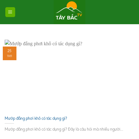
Skip
to
content
25
TH11
Mướp đắng phơi khô có tác dụng gì?
Mướp đắng phơi khô có tác dụng gì? Đây là câu hỏi mà nhiều người...