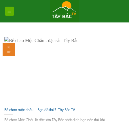
Skip
to
content
18
TH3
Bê chao mộc châu – Bạn đã thử?|Tây Bắc TV
Bê chao Mộc Châu là đặc sản Tây Bắc nhất định bạn nên thử khi...