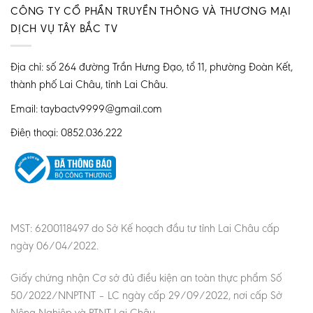
CÔNG TY CỔ PHẦN TRUYỀN THÔNG VÀ THƯƠNG MẠI
DỊCH VỤ TÂY BẮC TV
Địa chỉ: số 264 đường Trần Hưng Đạo, tổ 11, phường Đoàn Kết,
thành phố Lai Châu, tỉnh Lai Châu.
Email: taybactv9999@gmail.com
Điện thoại: 0852.036.222
MST: 6200118497 do Sở Kế hoạch đầu tư tỉnh Lai Châu cấp
ngày 06/04/2022.
Giấy chứng nhận Cơ sở đủ điều kiện an toàn thực phẩm Số
50/2022/NNPTNT – LC ngày cấp 29/09/2022, nơi cấp Sở
Nông Nghiệp và PTNT Lai Châu