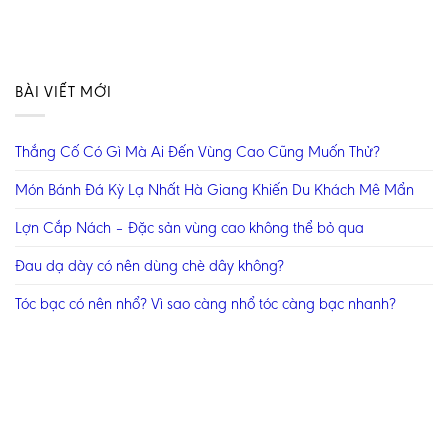
BÀI VIẾT MỚI
Thắng Cố Có Gì Mà Ai Đến Vùng Cao Cũng Muốn Thử?
Món Bánh Đá Kỳ Lạ Nhất Hà Giang Khiến Du Khách Mê Mẩn
Lợn Cắp Nách – Đặc sản vùng cao không thể bỏ qua
Đau dạ dày có nên dùng chè dây không?
Tóc bạc có nên nhổ? Vì sao càng nhổ tóc càng bạc nhanh?