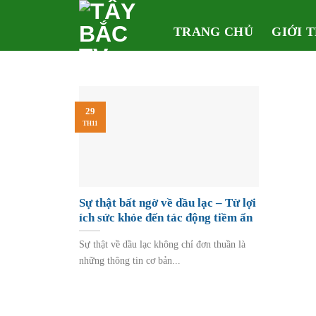
Skip
to
TRANG CHỦ
GIỚI 
content
29
TH11
Sự thật bất ngờ về dầu lạc – Từ lợi
ích sức khỏe đến tác động tiềm ẩn
Sự thật về dầu lạc không chỉ đơn thuần là
những thông tin cơ bản...