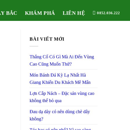
ÂY BẮC
KHÁM PHÁ
LIÊN HỆ
0852.036.222
BÀI VIẾT MỚI
Thắng Cố Có Gì Mà Ai Đến Vùng
Cao Cũng Muốn Thử?
Món Bánh Đá Kỳ Lạ Nhất Hà
Giang Khiến Du Khách Mê Mẩn
Lợn Cắp Nách – Đặc sản vùng cao
không thể bỏ qua
Đau dạ dày có nên dùng chè dây
không?
Tóc bạc có nên nhổ? Vì sao càng