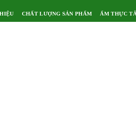
THIỆU
CHẤT LƯỢNG SẢN PHẨM
ẨM THỰC T