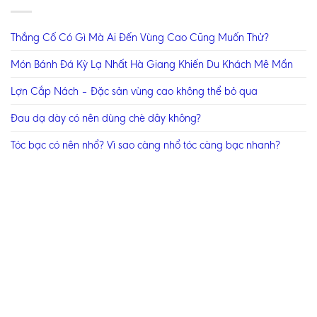
Thắng Cố Có Gì Mà Ai Đến Vùng Cao Cũng Muốn Thử?
Món Bánh Đá Kỳ Lạ Nhất Hà Giang Khiến Du Khách Mê Mẩn
Lợn Cắp Nách – Đặc sản vùng cao không thể bỏ qua
Đau dạ dày có nên dùng chè dây không?
Tóc bạc có nên nhổ? Vì sao càng nhổ tóc càng bạc nhanh?