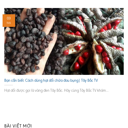
03
TH5
Bạn cần biết: Cách dùng hạt dổi chữa đau bụng| Tây Bắc TV
Hạt dổi được gọi là vàng đen Tây Bắc. Hãy cùng Tây Bắc TV khám...
BÀI VIẾT MỚI