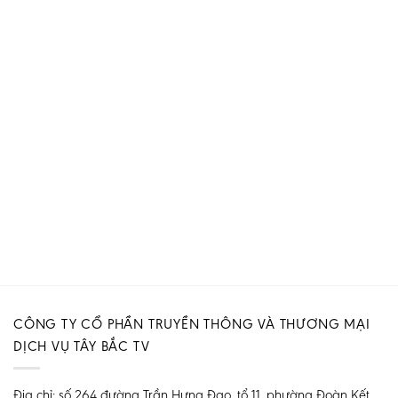
CÔNG TY CỔ PHẦN TRUYỀN THÔNG VÀ THƯƠNG MẠI
DỊCH VỤ TÂY BẮC TV
Địa chỉ: số 264 đường Trần Hưng Đạo, tổ 11, phường Đoàn Kết,