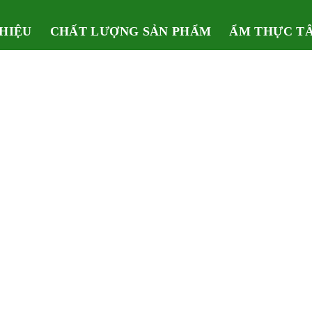
THIỆU
CHẤT LƯỢNG SẢN PHẨM
ẨM THỰC T