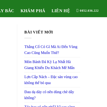
ÂY BẮC
KHÁM PHÁ
LIÊN HỆ
0852.036.222
BÀI VIẾT MỚI
Thắng Cố Có Gì Mà Ai Đến Vùng
Cao Cũng Muốn Thử?
Món Bánh Đá Kỳ Lạ Nhất Hà
Giang Khiến Du Khách Mê Mẩn
Lợn Cắp Nách – Đặc sản vùng cao
không thể bỏ qua
Đau dạ dày có nên dùng chè dây
không?
Tóc bạc có nên nhổ? Vì sao càng