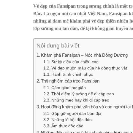
Vẻ đẹp của Fansipan trong sương chính là một t
Bắc. Là ngọn núi cao nhất Việt Nam, Fansipan k
những ai đam mê khám phá vẻ đẹp thiên nhiên ho
lớp sương mù tan dần, để lại không gian huyền ả
Nội dung bài viết
Khám phá Fansipan – Nóc nhà Đông Dương
Sự kỳ diệu của chiều cao
Vẻ đẹp muôn màu của hệ động thực vật
Hành trình chinh phục
Trải nghiệm cáp treo Fansipan
Cảm giác thư giãn
Thời điểm lý tưởng để đi cáp treo
Những mẹo hay khi đi cáp treo
Hoạt động khám phá văn hóa và con người tại 
Gặp gỡ người dân bản địa
Những lễ hội độc đáo
Ẩm thực độc đáo
Những điều cần chú ý khi chinh phục Fansipan