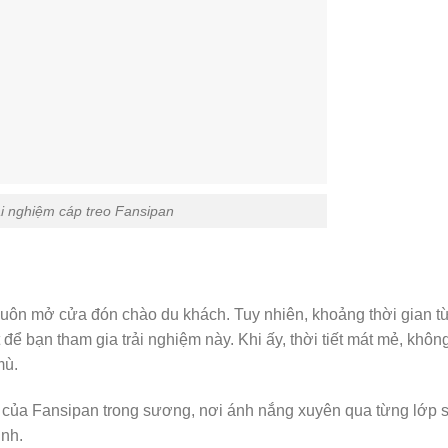
i nghiệm cáp treo Fansipan
luôn mở cửa đón chào du khách. Tuy nhiên, khoảng thời gian t
 để bạn tham gia trải nghiệm này. Khi ấy, thời tiết mát mẻ, khôn
mù.
 của Fansipan trong sương, nơi ánh nắng xuyên qua từng lớp
inh.