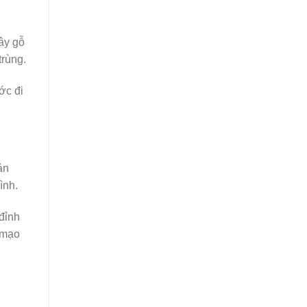
ây gỗ
trùng.
ớc đi
.
ản
ình.
 đỉnh
 mạo