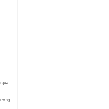
ừ
g quá
 sương