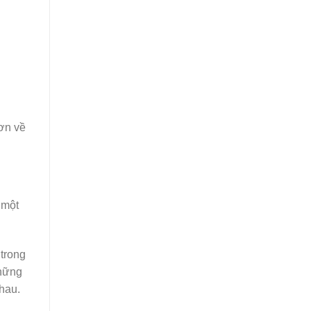
ơn về
 một
 trong
những
hau.