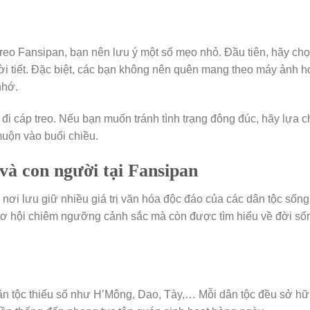
 treo Fansipan, bạn nên lưu ý một số mẹo nhỏ. Đầu tiên, hãy ch
hời tiết. Đặc biệt, các bạn không nên quên mang theo máy ảnh 
nhớ.
đi cáp treo. Nếu bạn muốn tránh tình trạng đông đúc, hãy lựa 
uộn vào buổi chiều.
à con người tại Fansipan
nơi lưu giữ nhiều giá trị văn hóa độc đáo của các dân tộc sống 
cơ hội chiêm ngưỡng cảnh sắc mà còn được tìm hiểu về đời số
ân tộc thiểu số như H’Mông, Dao, Tày,… Mỗi dân tộc đều sở h