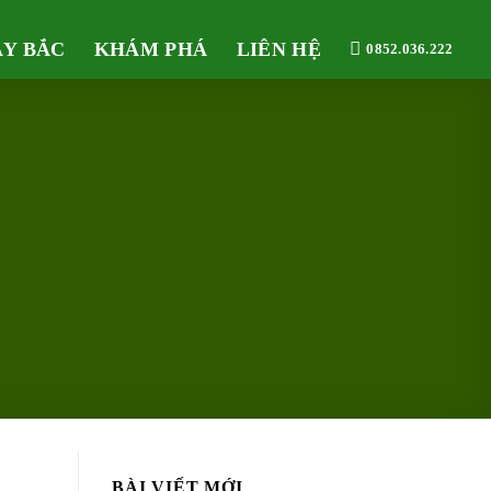
ÂY BẮC
KHÁM PHÁ
LIÊN HỆ
0852.036.222
BÀI VIẾT MỚI