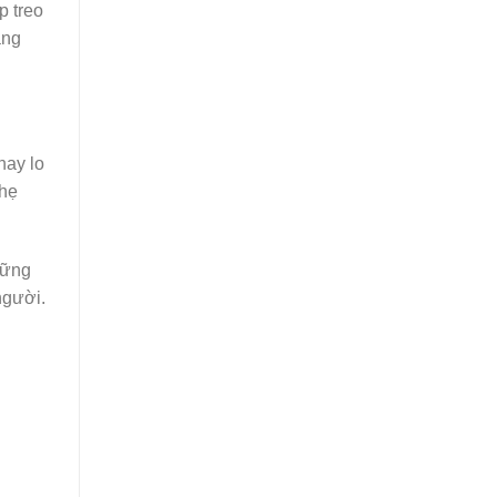
p treo
àng
hay lo
nhẹ
hững
người.