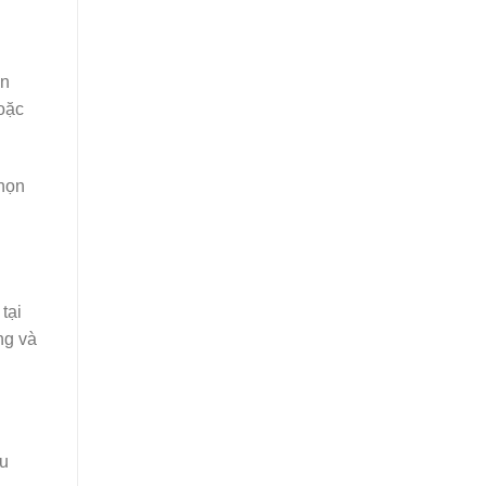
ọn
hoặc
chọn
tại
ng và
ữu