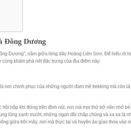
hà Đông Dương
Đông Dương”, nằm giữa lòng dãy Hoàng Liên Sơn. Để hiểu rõ h
 cùng khám phá nét đặc trưng của địa điểm này.
 là nơi chinh phục của những người đam mê trekking mà còn là
 hồi hộp khi đứng trên đỉnh núi, nơi mà mọi thứ trở nên nhỏ bé
thung lũng xanh mướt, những ngọn đồi chập chùng và xa xa là 
ổng giữa trời mây, nơi mà thực tại và huyền ảo giao thoa vào n