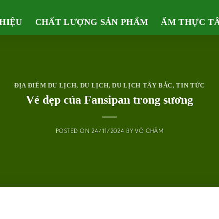
THIỆU
CHẤT LƯỢNG SẢN PHẨM
ẨM THỰC T
ĐỊA ĐIỂM DU LỊCH
,
DU LỊCH
,
DU LỊCH TÂY BẮC
,
TIN TỨC
Vẻ đẹp của Fansipan trong sương
POSTED ON
24/11/2024
BY
VÕ CHÂM