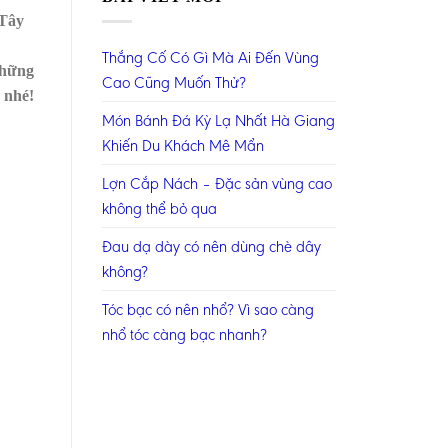
 Tây
Thắng Cố Có Gì Mà Ai Đến Vùng
những
Cao Cũng Muốn Thử?
nhé!
Món Bánh Đá Kỳ Lạ Nhất Hà Giang
Khiến Du Khách Mê Mẩn
Lợn Cắp Nách – Đặc sản vùng cao
không thể bỏ qua
Đau dạ dày có nên dùng chè dây
không?
Tóc bạc có nên nhổ? Vì sao càng
nhổ tóc càng bạc nhanh?