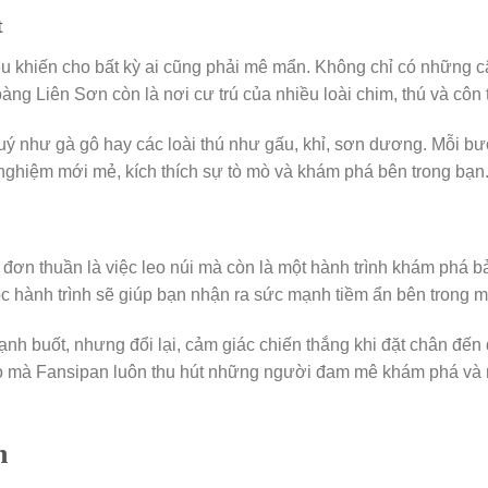
t
ều khiến cho bất kỳ ai cũng phải mê mẩn. Không chỉ có những c
g Liên Sơn còn là nơi cư trú của nhiều loài chim, thú và côn 
uý như gà gô hay các loài thú như gấu, khỉ, sơn dương. Mỗi bư
ghiệm mới mẻ, kích thích sự tò mò và khám phá bên trong bạn
 đơn thuần là việc leo núi mà còn là một hành trình khám phá b
c hành trình sẽ giúp bạn nhận ra sức mạnh tiềm ẩn bên trong m
ạnh buốt, nhưng đổi lại, cảm giác chiến thắng khi đặt chân đến
ý do mà Fansipan luôn thu hút những người đam mê khám phá và
n