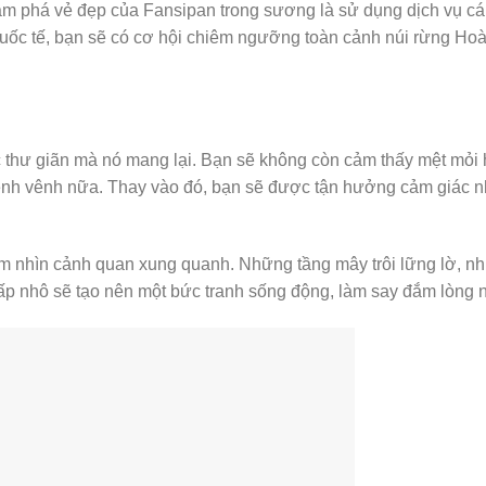
ám phá vẻ đẹp của Fansipan trong sương là sử dụng dịch vụ cá
 quốc tế, bạn sẽ có cơ hội chiêm ngưỡng toàn cảnh núi rừng Ho
c thư giãn mà nó mang lại. Bạn sẽ không còn cảm thấy mệt mỏi 
nh vênh nữa. Thay vào đó, bạn sẽ được tận hưởng cảm giác 
ắm nhìn cảnh quan xung quanh. Những tầng mây trôi lững lờ, n
p nhô sẽ tạo nên một bức tranh sống động, làm say đắm lòng 