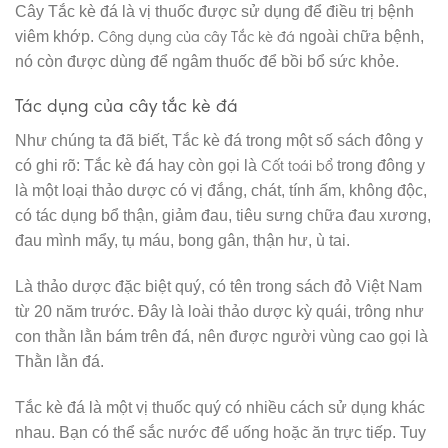
Cây Tắc kè đá là vị thuốc được sử dụng để điều trị bệnh
Công dụng của cây Tắc kè đá
viêm khớp.
ngoài chữa bệnh,
nó còn được dùng để ngâm thuốc để bồi bổ sức khỏe.
Tác dụng của cây tắc kè đá
Như chúng ta đã biết, Tắc kè đá trong một số sách đông y
Cốt toái bổ
có ghi rõ: Tắc kè đá hay còn gọi là
trong đông y
là một loại thảo dược có vị đắng, chát, tính ấm, không độc,
có tác dụng bổ thận, giảm đau, tiêu sưng chữa đau xương,
đau mình mẩy, tụ máu, bong gân, thận hư, ù tai.
Là thảo dược đặc biệt quý, có tên trong sách đỏ Việt Nam
từ 20 năm trước. Đây là loài thảo dược kỳ quái, trông như
con thằn lằn bám trên đá, nên được người vùng cao gọi là
Thằn lằn đá.
Tắc kè đá là một vị thuốc quý có nhiều cách sử dụng khác
nhau. Bạn có thể sắc nước để uống hoặc ăn trực tiếp. Tuy