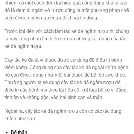
nhiên, có một cách đem lại hiệu quả công dụng khá là cao
đó là đem đi ngâm với rượu cũng là một phương pháp chế
biến được nhiều người ưa thích và tin dùng.
Trước khi đến với cách làm tắc kè đá ngâm rượu thì chúng
ta hãy cùng nhau tìm hiểu sơ qua những tác dụng của tắc
kè đá ngâm
rượu
.
Cây tắc kè đá là vị thuốc được sử dụng để điều trị bệnh
viêm khớp. Công dụng của cây tắc kè đá ngoài chữa bệnh,
nó còn được dùng như một bài thuốc để bồi bổ sức khỏe.
Thường người ta sẽ dùng cây tắc kè đá ngâm rượu để
điều trị các bệnh mà theo lài liệu cổ, cốt toái bổ có vị đắng,
tính ôn và không độc, vào hai kinh can và thận.
Ngoài ra, cây tắc kè đá ngâm rượu còn có các tác dụng
chính như sau:
Bổ thận