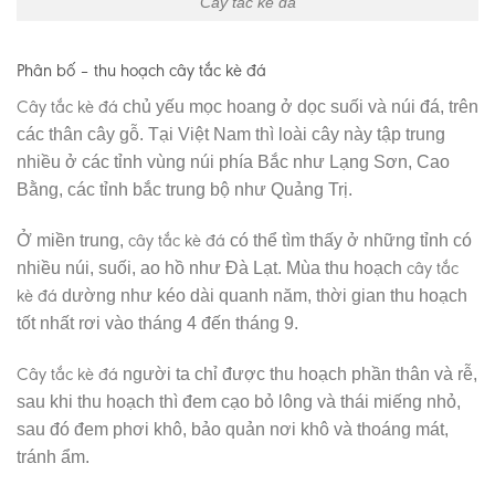
Cây tắc kè đá
Phân bố – thu hoạch cây tắc kè đá
Cây tắc kè đá
chủ yếu mọc hoang ở dọc suối và núi đá, trên
các thân cây gỗ. Tại Việt Nam thì loài cây này tập trung
nhiều ở các tỉnh vùng núi phía Bắc như Lạng Sơn, Cao
Bằng, các tỉnh bắc trung bộ như Quảng Trị.
cây tắc kè đá
Ở miền trung,
có thể tìm thấy ở những tỉnh có
cây tắc
nhiều núi, suối, ao hồ như Đà Lạt. Mùa thu hoạch
kè đá
dường như kéo dài quanh năm, thời gian thu hoạch
tốt nhất rơi vào tháng 4 đến tháng 9.
Cây tắc kè đá
người ta chỉ được thu hoạch phần thân và rễ,
sau khi thu hoạch thì đem cạo bỏ lông và thái miếng nhỏ,
sau đó đem phơi khô, bảo quản nơi khô và thoáng mát,
tránh ẩm.