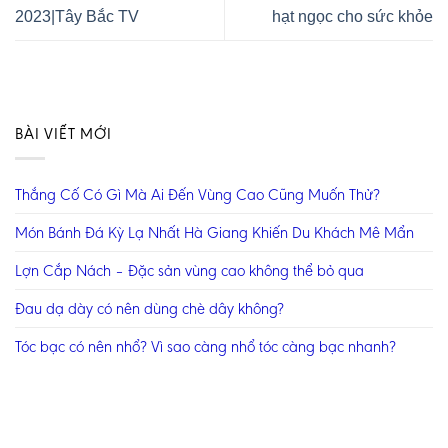
2023|Tây Bắc TV
hạt ngọc cho sức khỏe
BÀI VIẾT MỚI
Thắng Cố Có Gì Mà Ai Đến Vùng Cao Cũng Muốn Thử?
Món Bánh Đá Kỳ Lạ Nhất Hà Giang Khiến Du Khách Mê Mẩn
Lợn Cắp Nách – Đặc sản vùng cao không thể bỏ qua
Đau dạ dày có nên dùng chè dây không?
Tóc bạc có nên nhổ? Vì sao càng nhổ tóc càng bạc nhanh?