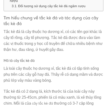
rượu
Đối tượng sử dụng cây tắc kè đá ngâm rượu
Tìm hiểu chung về tắc kè đá và tác dụng của cây
tắc kè đá
Tắc kè đá là cây thuộc họ dương xỉ, có các tên gọi khác là
cây tổ rồng, cây tổ phượng. Tắc kè đá được đưa vào làm
các vị thuốc trong y học cổ truyền để chữa nhiều bệnh như
thận hư, đau răng, ứ huyết gây đau.
Mô tả cây tắc kè đá
Là loài cây thuộc họ dương xỉ, tắc kè đá có tập tính sống
phụ trên các cây gỗ hay đá. Thây rễ có dạng mầm và được
phủ lớp vảy màu vàng bóng.
Tắc kè đá có 2 dạng lá, kích thước lá của loài cây này
thường từ 25-45cm, phiến lá có màu xanh, lá xẻ thùy lông
cây tắc kè đá
chim. Mỗi lá của
thường có 3-7 cặp lông