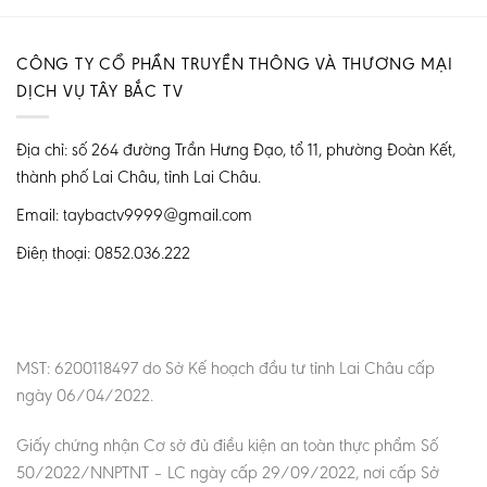
CÔNG TY CỔ PHẦN TRUYỀN THÔNG VÀ THƯƠNG MẠI
DỊCH VỤ TÂY BẮC TV
Địa chỉ: số 264 đường Trần Hưng Đạo, tổ 11, phường Đoàn Kết,
thành phố Lai Châu, tỉnh Lai Châu.
Email: taybactv9999@gmail.com
Điện thoại: 0852.036.222
MST: 6200118497 do Sở Kế hoạch đầu tư tỉnh Lai Châu cấp
ngày 06/04/2022.
Giấy chứng nhận Cơ sở đủ điều kiện an toàn thực phẩm Số
50/2022/NNPTNT – LC ngày cấp 29/09/2022, nơi cấp Sở