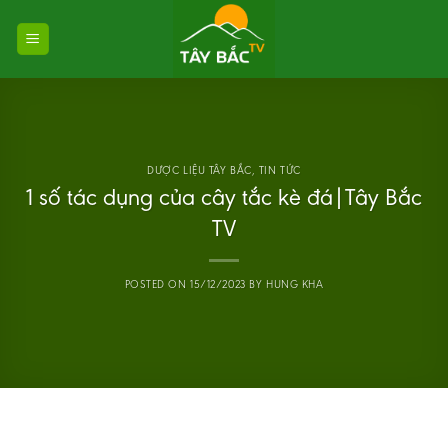
Skip
to
content
DƯỢC LIỆU TÂY BẮC
,
TIN TỨC
1 số tác dụng của cây tắc kè đá|Tây Bắc
TV
POSTED ON
15/12/2023
BY
HUNG KHA