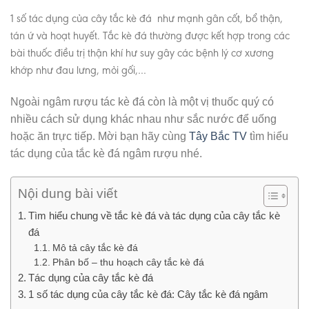
1 số tác dụng của cây tắc kè đá như mạnh gân cốt, bổ thận,
tán ứ và hoạt huyết. Tắc kè đá thường được kết hợp trong các
bài thuốc điều trị thận khí hư suy gây các bệnh lý cơ xương
khớp như đau lưng, mỏi gối,…
Ngoài ngâm rượu tác kè đá còn là một vị thuốc quý có
nhiều cách sử dụng khác nhau như sắc nước để uống
hoặc ăn trực tiếp. Mời bạn hãy cùng
Tây Bắc TV
tìm hiểu
tác dụng của tắc kè đá ngâm rượu nhé.
Nội dung bài viết
Tìm hiểu chung về tắc kè đá và tác dụng của cây tắc kè
đá
Mô tả cây tắc kè đá
Phân bố – thu hoạch cây tắc kè đá
Tác dụng của cây tắc kè đá
1 số tác dụng của cây tắc kè đá: Cây tắc kè đá ngâm