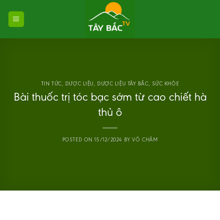
Skip
to
content
TIN TỨC
,
DƯỢC LIỆU
,
DƯỢC LIỆU TÂY BẮC
,
SỨC KHỎE
Bài thuốc trị tóc bạc sớm từ cao chiết hà
thủ ô
POSTED ON
15/12/2024
BY
VÕ CHÂM