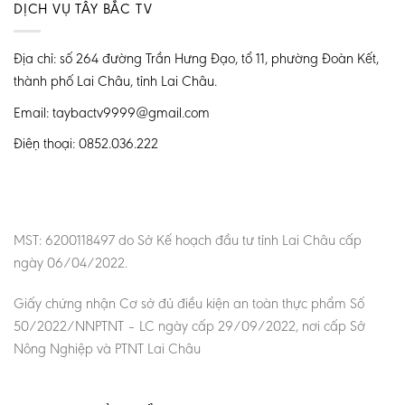
DỊCH VỤ TÂY BẮC TV
Địa chỉ: số 264 đường Trần Hưng Đạo, tổ 11, phường Đoàn Kết,
thành phố Lai Châu, tỉnh Lai Châu.
Email: taybactv9999@gmail.com
Điện thoại: 0852.036.222
MST: 6200118497 do Sở Kế hoạch đầu tư tỉnh Lai Châu cấp
ngày 06/04/2022.
Giấy chứng nhận Cơ sở đủ điều kiện an toàn thực phẩm Số
50/2022/NNPTNT – LC ngày cấp 29/09/2022, nơi cấp Sở
Nông Nghiệp và PTNT Lai Châu