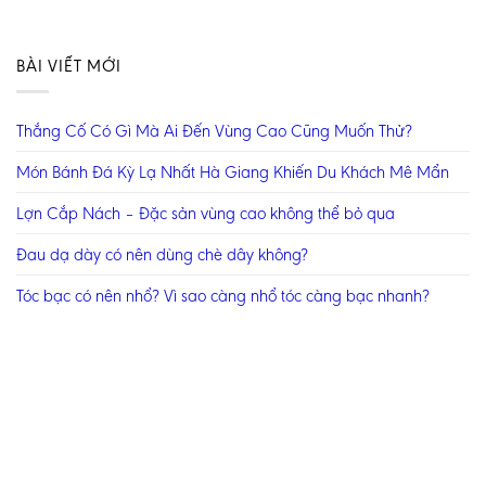
BÀI VIẾT MỚI
Thắng Cố Có Gì Mà Ai Đến Vùng Cao Cũng Muốn Thử?
Món Bánh Đá Kỳ Lạ Nhất Hà Giang Khiến Du Khách Mê Mẩn
Lợn Cắp Nách – Đặc sản vùng cao không thể bỏ qua
Đau dạ dày có nên dùng chè dây không?
Tóc bạc có nên nhổ? Vì sao càng nhổ tóc càng bạc nhanh?