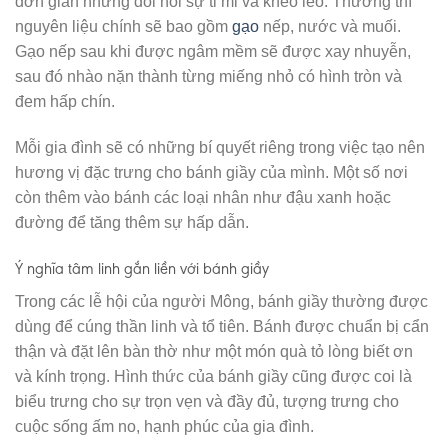
đơn giản nhưng đòi hỏi sự tỉ mỉ và khéo léo. Thường thì
nguyên liệu chính sẽ bao gồm
gạo
nếp, nước và muối.
Gạo nếp sau khi được ngâm mềm sẽ được xay nhuyễn,
sau đó nhào nặn thành từng miếng nhỏ có hình tròn và
đem hấp chín.
Mỗi gia đình sẽ có những bí quyết riêng trong việc tạo nên
hương vị đặc trưng cho bánh giầy của mình. Một số nơi
còn thêm vào bánh các loại nhân như đậu xanh hoặc
đường để tăng thêm sự hấp dẫn.
Ý nghĩa tâm linh gắn liền với bánh giầy
Trong các lễ hội của người Mông, bánh giầy thường được
dùng để cúng thần linh và tổ tiên. Bánh được chuẩn bị cẩn
thận và đặt lên bàn thờ như một món quà tỏ lòng biết ơn
và kính trọng. Hình thức của bánh giầy cũng được coi là
biểu trưng cho sự trọn vẹn và đầy đủ, tượng trưng cho
cuộc sống ấm no, hạnh phúc của gia đình.