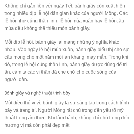
Không chỉ gắn liền với ngày Tết, bánh giầy còn xuất hiện
trong nhiều dịp lễ hội dân gian khác của người Mông. Các
lễ hội như cúng thần linh, lễ hội mùa xuân hay lễ hội cầu
mùa đều không thể thiếu món bánh giầy.
Mỗi dịp lễ hội, bánh giầy lại mang những ý nghĩa khác
nhau. Vào ngày lễ hội mùa xuân, bánh giầy biểu thị cho sự
cầu mong cho một năm mới an khang, may mắn. Trong khi
đó, trong lễ hội cúng thần linh, bánh giầy được dùng để tri
ân, cảm tạ các vị thần đã che chở cho cuộc sống của
người dân.
Bánh giầy và nghệ thuật trình bày
Một điều thú vị về bánh giầy là sự sáng tạo trong cách trình
bày và trang trí. Người Mông rất chú trọng đến yếu tố mỹ
thuật trong ẩm thực. Khi làm bánh, không chỉ chú trọng đến
hương vị mà còn phải đẹp mắt.