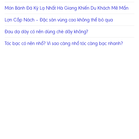
Món Bánh Đá Kỳ Lạ Nhất Hà Giang Khiến Du Khách Mê Mẩn
Lợn Cắp Nách – Đặc sản vùng cao không thể bỏ qua
Đau dạ dày có nên dùng chè dây không?
Tóc bạc có nên nhổ? Vì sao càng nhổ tóc càng bạc nhanh?