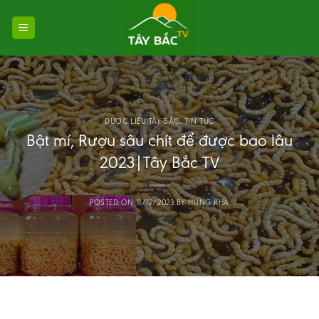
Skip
to
content
DƯỢC LIỆU TÂY BẮC
,
TIN TỨC
Bật mí, Rượu sâu chít để được bao lâu
2023|Tây Bắc TV
POSTED ON
11/12/2023
BY
HUNG KHA