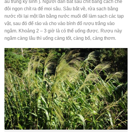
ấu trùng ký sinh ). Người dân bắt sâu chít bằng cách chẻ
đôi ngọn chít ra để moi sâu. Sâu bắt về, rửa sạch bằng
nước rồi lại một lần bằng nước muối để làm sạch các tạp
vật, sau đó để ráo và cho vào bình đổ rượu trắng vào
ngâm. Khoảng 2 – 3 giờ là có thể uống được. Rượu này
ngâm càng lâu thì uống càng tốt, càng bổ, càng thơm.