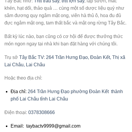
Tây Bắc như:
Thịt trâu sấy
,
thịt lợn sấy
, lạp sườn, mắc
khén, hạt dổi, thảo quả … cùng một số dược liệu quý như
sâm đương quy ngâm mật ong, viên hà thủ ô, hoa đu đủ
đực ngâm mật ong, tam thất bắc và mật ong rừng Tây Bắc.
Bất kỳ lúc nào, bạn cũng có cơ hội để được thưởng thức
món ngon ngay tại nhà khi bạn đặt hàng với chúng tôi.
Trụ sở
Tây Bắc TV
:
264 Trần Hưng Đạo, Đoàn Kết, Thị xã
Lai Châu, Lai Châu
Hoặc theo địa chỉ:
Địa chỉ:
264 Trần Hưng Đạo phường Đoàn Kết thành
phố Lai Châu tỉnh Lai Châu
Điện thoại:
0378308666
Email: taybactv9999@gmail.com