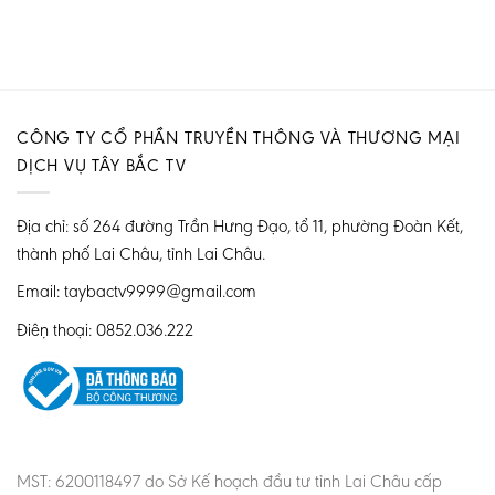
CÔNG TY CỔ PHẦN TRUYỀN THÔNG VÀ THƯƠNG MẠI
DỊCH VỤ TÂY BẮC TV
Địa chỉ: số 264 đường Trần Hưng Đạo, tổ 11, phường Đoàn Kết,
thành phố Lai Châu, tỉnh Lai Châu.
Email: taybactv9999@gmail.com
Điện thoại: 0852.036.222
MST: 6200118497 do Sở Kế hoạch đầu tư tỉnh Lai Châu cấp