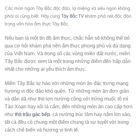
Các món ngon Tây Bắc độc đáo, lạ miệng và siêu ngon không
phải ai cũng biết. Hãy cùng
Tây Bắc TV
khám phá nét độc đáo
trong văn hóa ẩm thực Tây Bắc.
Nếu bạn là một tín đồ ẩm thực, chắc hẳn sẽ không thể bỏ
qua cơ hội khám phá nền ẩm thực phong phú và đa dạng
của Việt Nam. Và trong số các vùng miền đất nước, miền
Tây Bắc được xem là một trong những điểm đến hấp dẫn
nhất cho những ai yêu thích ẩm thực.
Miền Tây Bắc tự hào với những món ăn đặc trưng mang
hương vị độc đáo khó quên. Từ những món ăn đơn giản
và dân dã như thịt lợn nướng cộng với trứng muối, tô mì
Tào Xoạn hay xôi lá cẩm, đến những món ăn cao cấp hơn
như
thịt trâu gác bếp
, cá nướng trúc lâm hay nấm lim xào,
tất cả đều có chung một điểm chung là sự tuyệt vời trong
cách chế biến và hương vị tinh tế.