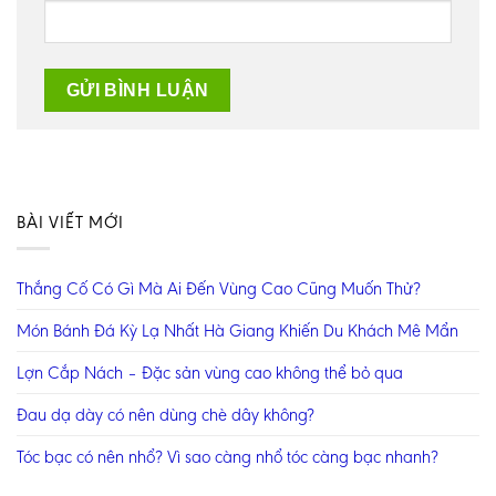
BÀI VIẾT MỚI
Thắng Cố Có Gì Mà Ai Đến Vùng Cao Cũng Muốn Thử?
Món Bánh Đá Kỳ Lạ Nhất Hà Giang Khiến Du Khách Mê Mẩn
Lợn Cắp Nách – Đặc sản vùng cao không thể bỏ qua
Đau dạ dày có nên dùng chè dây không?
Tóc bạc có nên nhổ? Vì sao càng nhổ tóc càng bạc nhanh?