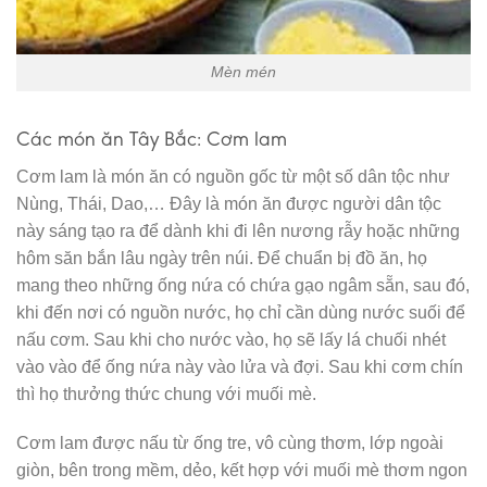
Mèn mén
Các món ăn Tây Bắc: Cơm lam
Cơm lam là món ăn có nguồn gốc từ một số dân tộc như
Nùng, Thái, Dao,… Đây là món ăn được người dân tộc
này sáng tạo ra để dành khi đi lên nương rẫy hoặc những
hôm săn bắn lâu ngày trên núi. Để chuẩn bị đồ ăn, họ
mang theo những ống nứa có chứa gạo ngâm sẵn, sau đó,
khi đến nơi có nguồn nước, họ chỉ cần dùng nước suối để
nấu cơm. Sau khi cho nước vào, họ sẽ lấy lá chuối nhét
vào vào để ống nứa này vào lửa và đợi. Sau khi cơm chín
thì họ thưởng thức chung với muối mè.
Cơm lam được nấu từ ống tre, vô cùng thơm, lớp ngoài
giòn, bên trong mềm, dẻo, kết hợp với muối mè thơm ngon