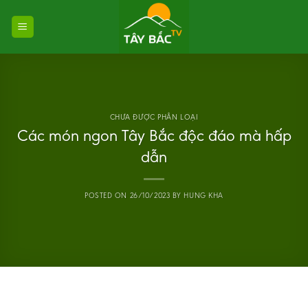
Skip
to
content
CHƯA ĐƯỢC PHÂN LOẠI
Các món ngon Tây Bắc độc đáo mà hấp
dẫn
POSTED ON
26/10/2023
BY
HUNG KHA