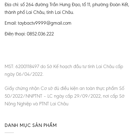
Địa chỉ: số 264 đường Trần Hưng Đạo, tổ 11, phường Đoàn Kết,
thành phố Lai Châu, tỉnh Lai Châu.
Email: taybactv9999@gmail.com
Điện thoại: 0852.036.222
MST: 6200118497 do Sở Kế hoạch đầu tư tỉnh Lai Châu cấp
ngày 06/04/2022.
Giấy chứng nhận Cơ sở đủ điều kiện an toàn thực phẩm Số
50/2022/NNPTNT – LC ngày cấp 29/09/2022, nơi cấp Sở
Nông Nghiệp và PTNT Lai Châu
DANH MỤC SẢN PHẨM