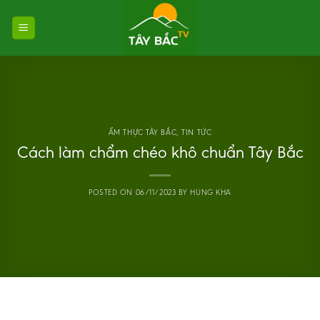
Skip
to
content
ẨM THỰC TÂY BẮC
,
TIN TỨC
Cách làm chẩm chéo khô chuẩn Tây Bắc
POSTED ON
06/11/2023
BY
HUNG KHA