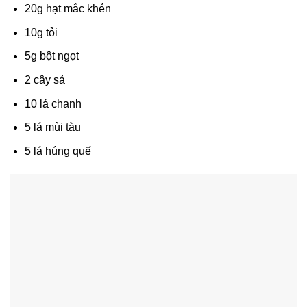
20g hạt mắc khén
10g tỏi
5g bột ngọt
2 cây sả
10 lá chanh
5 lá mùi tàu
5 lá húng quế