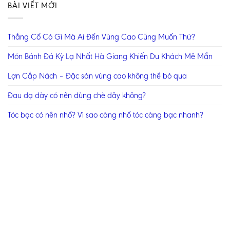
BÀI VIẾT MỚI
Thắng Cố Có Gì Mà Ai Đến Vùng Cao Cũng Muốn Thử?
Món Bánh Đá Kỳ Lạ Nhất Hà Giang Khiến Du Khách Mê Mẩn
Lợn Cắp Nách – Đặc sản vùng cao không thể bỏ qua
Đau dạ dày có nên dùng chè dây không?
Tóc bạc có nên nhổ? Vì sao càng nhổ tóc càng bạc nhanh?