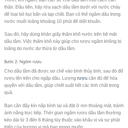
thận. Đầu tiên, hãy rửa sạch dâu tằm dưới vòi nước chảy
để loại bỏ bụi bẩn và tạp chất. Bạn có thể ngâm dâu trong
nước muối loãng khoảng 10 phút để diệt khuẩn.
Sau đó, hãy dùng khăn giấy thấm khô nước trên bề mặt
dâu tằm. Việc thấm khô này giúp cho rượu ngâm không bị
loãng do nước dư thừa từ dâu tằm.
Bước 2: Ngâm rượu
Cho dâu tằm đã được sơ chế vào bình thủy tinh, sau đó đổ
rượu lên trên cho ngập dâu. Lượng
rượu
cần đủ để hòa
quyện với dâu tằm, giúp chiết xuất hết các tinh chất trong
quả.
Bạn cần đậy kín nắp bình lại và đặt ở nơi thoáng mát, tránh
ánh nắng trực tiếp. Thời gian ngâm rượu dâu tằm thường
kéo dài từ 3 đến 6 tháng tùy thuộc vào khẩu vị và sự phát
triển của hương vị mà bạn mong muốn.