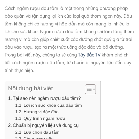
Cách ngâm rượu dâu tằm là một trong những phương pháp
bảo quản và tận dụng lợi ích của loại quả thơm ngon này. Dâu
tằm không chỉ có hương vị hấp dẫn mà còn mang lại nhiều lợi
ích cho sức khỏe. Ngâm rượu dâu tằm không chỉ làm tăng thêm
hương vị mà còn giúp chiết xuất các dưỡng chất quý giá từ trái
dâu vào rượu, tạo ra một thức uống độc đáo và bổ dưỡng.
Trong bài viết này, chúng ta sẽ cùng
Tây Bắc TV
khám phá chi
tiết cách ngâm rượu dâu tằm, từ chuẩn bị nguyên liệu đến quy
trình thực hiện.
Nội dung bài viết
Tại sao nên ngâm rượu dâu tằm?
Lợi ích sức khỏe của dâu tằm
Hương vị độc đáo
Quy trình ngâm rượu
Chuẩn bị nguyên liệu và dụng cụ
Lựa chọn dâu tằm
Chọn rượu nền