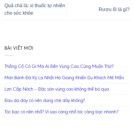
Quả chà là: vị thuốc tự nhiên
Rượu ổi là gì?
cho sức khỏe
BÀI VIẾT MỚI
Thắng Cố Có Gì Mà Ai Đến Vùng Cao Cũng Muốn Thử?
Món Bánh Đá Kỳ Lạ Nhất Hà Giang Khiến Du Khách Mê Mẩn
Lợn Cắp Nách – Đặc sản vùng cao không thể bỏ qua
Đau dạ dày có nên dùng chè dây không?
Tóc bạc có nên nhổ? Vì sao càng nhổ tóc càng bạc nhanh?