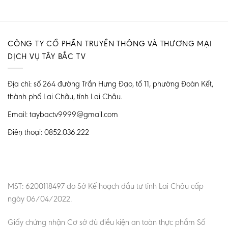
CÔNG TY CỔ PHẦN TRUYỀN THÔNG VÀ THƯƠNG MẠI
DỊCH VỤ TÂY BẮC TV
Địa chỉ: số 264 đường Trần Hưng Đạo, tổ 11, phường Đoàn Kết,
thành phố Lai Châu, tỉnh Lai Châu.
Email: taybactv9999@gmail.com
Điện thoại: 0852.036.222
MST: 6200118497 do Sở Kế hoạch đầu tư tỉnh Lai Châu cấp
ngày 06/04/2022.
Giấy chứng nhận Cơ sở đủ điều kiện an toàn thực phẩm Số