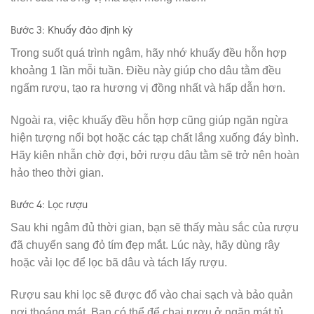
Bước 3: Khuấy đảo định kỳ
Trong suốt quá trình ngâm, hãy nhớ khuấy đều hỗn hợp
khoảng 1 lần mỗi tuần. Điều này giúp cho dâu tằm đều
ngấm rượu, tạo ra hương vị đồng nhất và hấp dẫn hơn.
Ngoài ra, việc khuấy đều hỗn hợp cũng giúp ngăn ngừa
hiện tượng nổi bọt hoặc các tạp chất lắng xuống đáy bình.
Hãy kiên nhẫn chờ đợi, bởi rượu dâu tằm sẽ trở nên hoàn
hảo theo thời gian.
Bước 4: Lọc rượu
Sau khi ngâm đủ thời gian, bạn sẽ thấy màu sắc của rượu
đã chuyển sang đỏ tím đẹp mắt. Lúc này, hãy dùng rây
hoặc vải lọc để lọc bã dâu và tách lấy rượu.
Rượu sau khi lọc sẽ được đổ vào chai sạch và bảo quản
nơi thoáng mát. Bạn có thể để chai rượu ở ngăn mát tủ