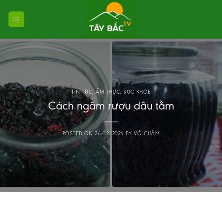
Skip
to
content
TIN TỨC
,
ẨM THỰC
,
SỨC KHỎE
Cách ngâm rượu dâu tằm
POSTED ON
26/12/2024
BY
VÕ CHÂM