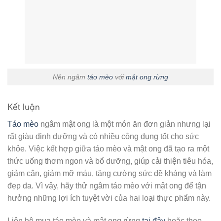
Nên ngâm
táo mèo
với
mật ong rừng
Kết luận
Táo mèo
ngâm mật ong là một món ăn đơn giản nhưng lại
rất giàu dinh dưỡng và có nhiều công dụng tốt cho sức
khỏe. Việc kết hợp giữa táo mèo và mật ong đã tạo ra một
thức uống thơm ngon và bổ dưỡng, giúp cải thiện tiêu hóa,
giảm cân, giảm mỡ máu, tăng cường sức đề kháng và làm
đẹp da. Vì vậy, hãy thử ngâm táo mèo với mật ong để tận
hưởng những lợi ích tuyệt vời của hai loại thực phẩm này.
Liên hệ mua táo mèo và mật ong rừng
tại đây
hoặc theo