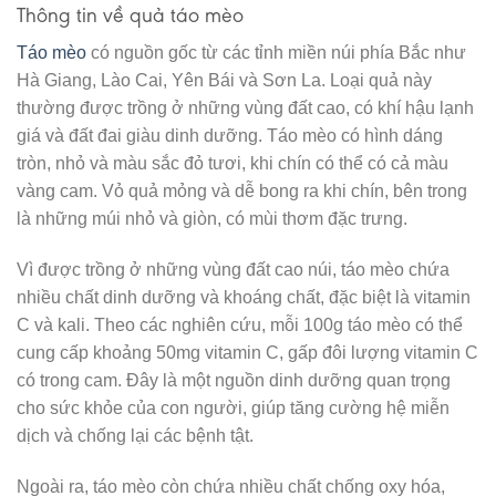
Thông tin về quả táo mèo
Táo mèo
có nguồn gốc từ các tỉnh miền núi phía Bắc như
Hà Giang, Lào Cai, Yên Bái và Sơn La. Loại quả này
thường được trồng ở những vùng đất cao, có khí hậu lạnh
giá và đất đai giàu dinh dưỡng. Táo mèo có hình dáng
tròn, nhỏ và màu sắc đỏ tươi, khi chín có thể có cả màu
vàng cam. Vỏ quả mỏng và dễ bong ra khi chín, bên trong
là những múi nhỏ và giòn, có mùi thơm đặc trưng.
Vì được trồng ở những vùng đất cao núi, táo mèo chứa
nhiều chất dinh dưỡng và khoáng chất, đặc biệt là vitamin
C và kali. Theo các nghiên cứu, mỗi 100g táo mèo có thể
cung cấp khoảng 50mg vitamin C, gấp đôi lượng vitamin C
có trong cam. Đây là một nguồn dinh dưỡng quan trọng
cho sức khỏe của con người, giúp tăng cường hệ miễn
dịch và chống lại các bệnh tật.
Ngoài ra, táo mèo còn chứa nhiều chất chống oxy hóa,