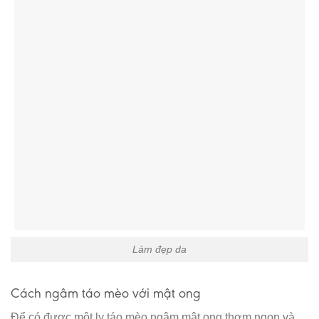
Làm đẹp da
Cách ngâm táo mèo với mật ong
Để có được một ly táo mèo ngâm mật ong thơm ngon và