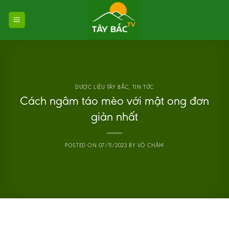
Skip
to
content
DƯỢC LIỆU TÂY BẮC
,
TIN TỨC
Cách ngâm táo mèo với mật ong đơn
giản nhất
POSTED ON
07/11/2023
BY
VÕ CHÂM