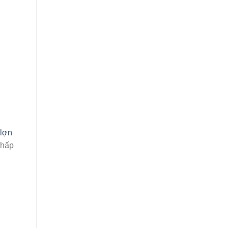
 lợn
 hấp