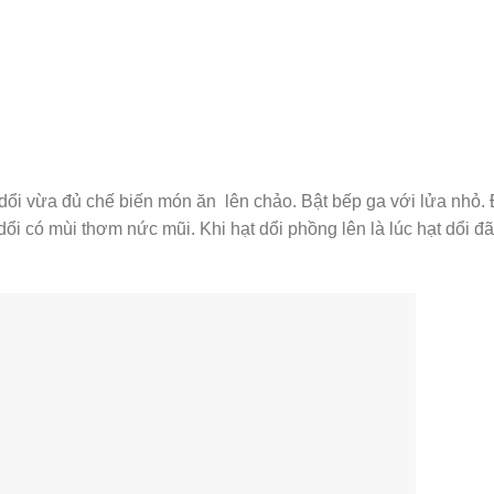
 dổi vừa đủ chế biến món ăn lên chảo. Bật bếp ga với lửa nhỏ.
t dổi có mùi thơm nức mũi. Khi hạt dổi phồng lên là lúc hạt dổi đã