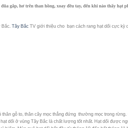
 đũa gắp, hơ trên than hồng, xoay đều tay, đến khi nào thấy hạt 
y Bắc.
Tây Bắc
TV giới thiệu cho bạn cách rang hạt dổi cực kỳ d
y có thân gỗ to, thân cây mọc thẳng đứng thường mọc trong rừng.
 hạt dổi ở vùng Tây Bắc là chất lượng tốt nhất. Hạt dổi được n