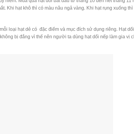
uý hiếm. Mùa quả hạt dổi bắt đầu từ tháng 10 đến hết tháng 11
ắt. Khi hạt khô thì có màu nâu ngả vàng. Khi hạt rụng xuống thì
ẻ, mỗi loại hạt dẻ có đặc điểm và mục đích sử dụng riêng. Hạt dổ
không bị đắng vì thế nên người ta dùng hạt dổi nếp làm gia vị 