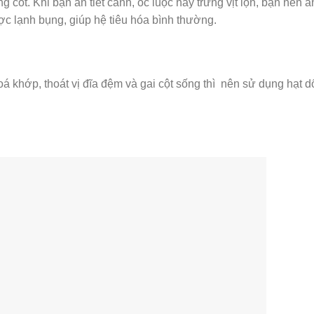
ng cốt. Khi bạn ăn tiết canh, ốc luộc hay trứng vịt lộn, bạn nên ă
ược lạnh bụng, giúp hệ tiêu hóa bình thường.
khớp, thoát vị đĩa đệm và gai cột sống thì nên sử dụng hạt d