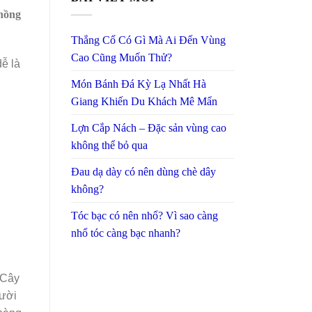
phồng
Thắng Cố Có Gì Mà Ai Đến Vùng
Cao Cũng Muốn Thử?
ễ là
Món Bánh Đá Kỳ Lạ Nhất Hà
Giang Khiến Du Khách Mê Mẩn
Lợn Cắp Nách – Đặc sản vùng cao
không thể bỏ qua
Đau dạ dày có nên dùng chè dây
không?
Tóc bạc có nên nhổ? Vì sao càng
nhổ tóc càng bạc nhanh?
 Cây
gười