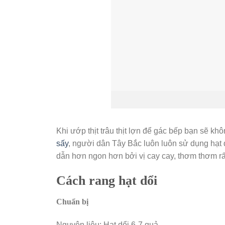
Khi ướp thịt trâu thịt lợn để gác bếp bạn sẽ k
sấy
, người dân Tây Bắc luôn luôn sử dụng hạt 
dẫn hơn ngon hơn bởi vị cay cay, thơm thơm rấ
Cách rang hạt dổi
Chuẩn bị
Nguyên liệu: Hạt dổi 6-7 quả