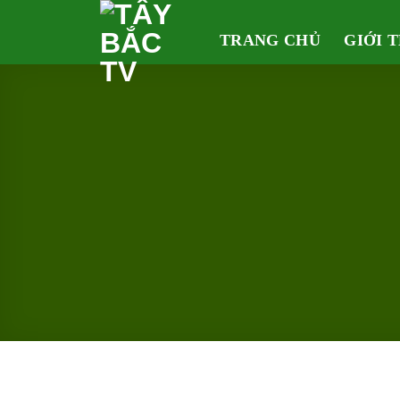
Skip
to
TRANG CHỦ
GIỚI 
content