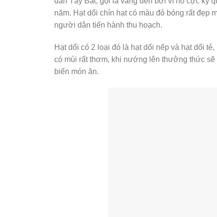
dân Tây Bắc gọi là vàng đen bởi vì nó cực kỳ q
năm. Hạt dổi chín hạt có màu đỏ bóng rất đẹp m
người dân tiến hành thu hoạch.
Hạt dổi có 2 loại đó là hạt dổi nếp và hạt dổi t
có mùi rất thơm, khi nướng lên thưởng thức sẽ 
biến món ăn.