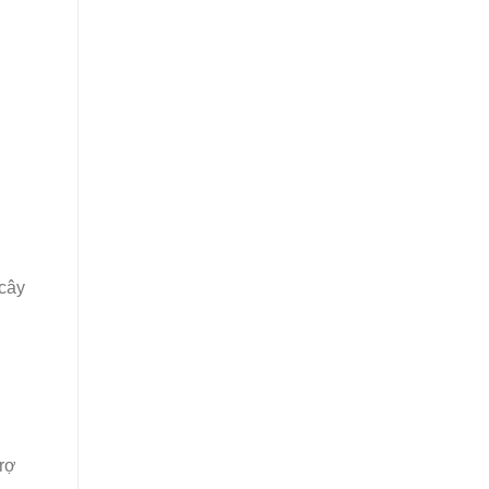
 cây
trợ