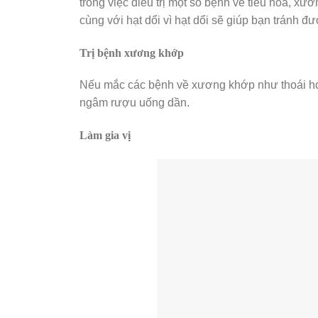
trong việc điều trị một số bệnh về tiêu hoá, xươ
cùng với hạt dổi vì hạt dổi sẽ giúp bạn tránh đ
Trị bệnh xương khớp
Nếu mắc các bệnh về xương khớp như thoái hoá 
ngâm rượu uống dần.
Làm gia vị