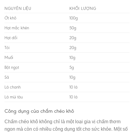
NGUYÊN LIỆU
KHỐI LƯỢNG
Ớt khô
100g
Hạt mắc khén
50g
Hạt dổi
20g
Tỏi
20g
Muối
10g
Bột ngọt
5g
Sả
10g
Lá chanh
10 lá
Lá mùi tàu
10 lá
Công dụng của chẩm chéo khô
Chẩm chéo khô không chỉ là một loại gia vị chấm thơm
ngon mà còn có nhiều công dụng tốt cho sức khỏe. Một số