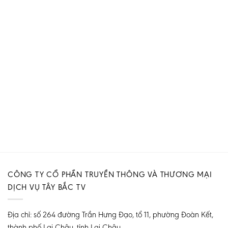
CÔNG TY CỔ PHẦN TRUYỀN THÔNG VÀ THƯƠNG MẠI
DỊCH VỤ TÂY BẮC TV
Địa chỉ: số 264 đường Trần Hưng Đạo, tổ 11, phường Đoàn Kết,
thành phố Lai Châu, tỉnh Lai Châu.