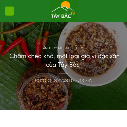
Skip
to
content
ẨM THỰC TÂY BẮC
,
TIN TỨC
Chẩm chéo khô, một loại gia vị đặc sản
của Tây Bắc
POSTED ON
06/11/2023
BY
HUNG KHA