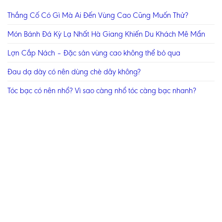
Thắng Cố Có Gì Mà Ai Đến Vùng Cao Cũng Muốn Thử?
Món Bánh Đá Kỳ Lạ Nhất Hà Giang Khiến Du Khách Mê Mẩn
Lợn Cắp Nách – Đặc sản vùng cao không thể bỏ qua
Đau dạ dày có nên dùng chè dây không?
Tóc bạc có nên nhổ? Vì sao càng nhổ tóc càng bạc nhanh?