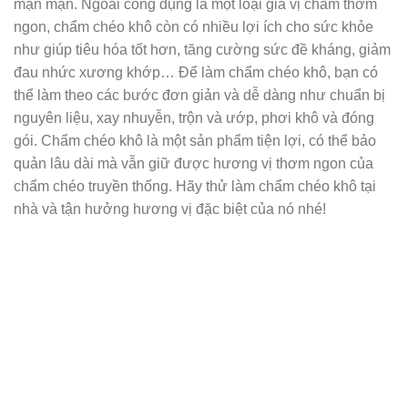
mặn mặn. Ngoài công dụng là một loại gia vị chấm thơm
ngon, chẩm chéo khô còn có nhiều lợi ích cho sức khỏe
như giúp tiêu hóa tốt hơn, tăng cường sức đề kháng, giảm
đau nhức xương khớp… Để làm chẩm chéo khô, bạn có
thể làm theo các bước đơn giản và dễ dàng như chuẩn bị
nguyên liệu, xay nhuyễn, trộn và ướp, phơi khô và đóng
gói. Chẩm chéo khô là một sản phẩm tiện lợi, có thể bảo
quản lâu dài mà vẫn giữ được hương vị thơm ngon của
chẩm chéo truyền thống. Hãy thử làm chẩm chéo khô tại
nhà và tận hưởng hương vị đặc biệt của nó nhé!