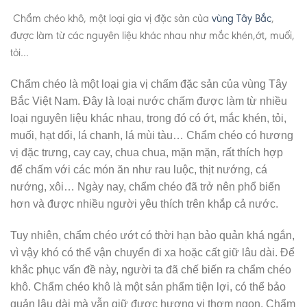
Chẩm chéo khô, một loại gia vị đặc sản của
vùng Tây Bắc
,
được làm từ các nguyên liệu khác nhau như mắc khén,ớt, muối,
tỏi…
Chẩm chéo là một loại gia vị chấm đặc sản của vùng Tây
Bắc Việt Nam. Đây là loại nước chấm được làm từ nhiều
loại nguyên liệu khác nhau, trong đó có ớt, mắc khén, tỏi,
muối, hạt dổi, lá chanh, lá mùi tàu… Chẩm chéo có hương
vị đặc trưng, cay cay, chua chua, mặn mặn, rất thích hợp
để chấm với các món ăn như rau luộc, thịt nướng, cá
nướng, xôi… Ngày nay, chẩm chéo đã trở nên phổ biến
hơn và được nhiều người yêu thích trên khắp cả nước.
Tuy nhiên, chẩm chéo ướt có thời hạn bảo quản khá ngắn,
vì vậy khó có thể vận chuyển đi xa hoặc cất giữ lâu dài. Để
khắc phục vấn đề này, người ta đã chế biến ra chẩm chéo
khô. Chẩm chéo khô là một sản phẩm tiện lợi, có thể bảo
quản lâu dài mà vẫn giữ được hương vị thơm ngon. Chẩm