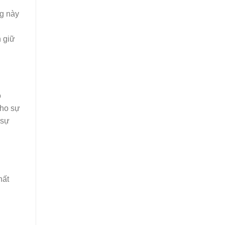
ng này
.
n giữ
ó
cho sự
 sự
hất