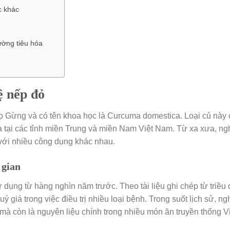
c khác
ường tiêu hóa
ệ nếp đỏ
họ Gừng và có tên khoa học là Curcuma domestica. Loại củ này
là tại các tỉnh miền Trung và miền Nam Việt Nam. Từ xa xưa, ng
với nhiều công dụng khác nhau.
 gian
ụng từ hàng nghìn năm trước. Theo tài liệu ghi chép từ triều 
 giá trong việc điều trị nhiều loại bệnh. Trong suốt lịch sử, ng
à còn là nguyên liệu chính trong nhiều món ăn truyền thống V