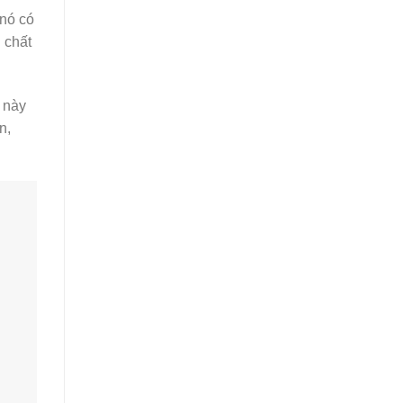
 nó có
 chất
 này
n,