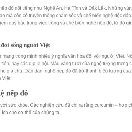
 nếp đỏ nổi tiếng như Nghệ An, Hà Tĩnh và Đắk Lắk. Những vù
cao mà còn có truyền thống chăm sóc và chế biến nghệ độc đáo
iệm quý báu trong việc trồng và chế biến nghệ nếp đỏ, từ đó gì
 đời sống người Việt
 mang trong mình nhiều ý nghĩa văn hóa đối với người Việt. N
 tiên, hay các dịp lễ hội. Màu vàng tươi của nghệ tượng trưng 
ho gia chủ. Dần dần, nghệ nếp đỏ đã trở thành biểu tượng của
 Việt.
ệ nếp đỏ
 với sức khỏe. Các nghiên cứu đã chỉ ra rằng curcumin – hợp c
 ích cho cơ thể của chúng ta.
h