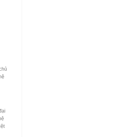
 chủ
hệ
đại
hệ
iệt