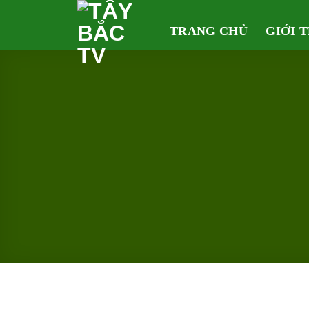
Skip
to
TRANG CHỦ
GIỚI 
content