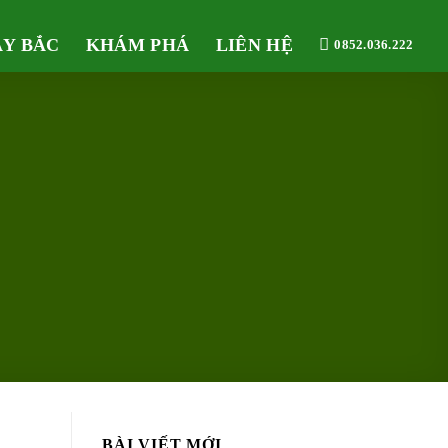
ÂY BẮC
KHÁM PHÁ
LIÊN HỆ
0852.036.222
BÀI VIẾT MỚI