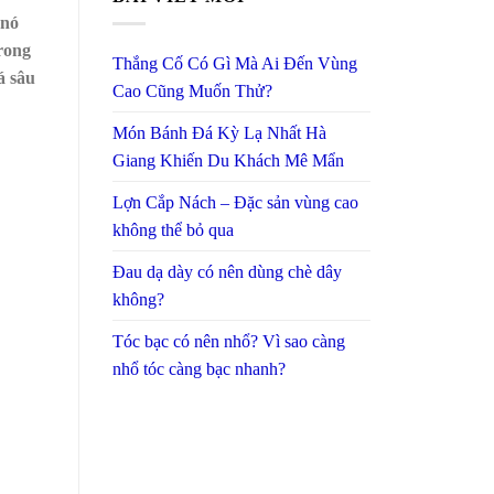
 nó
rong
Thắng Cố Có Gì Mà Ai Đến Vùng
á sâu
Cao Cũng Muốn Thử?
Món Bánh Đá Kỳ Lạ Nhất Hà
Giang Khiến Du Khách Mê Mẩn
Lợn Cắp Nách – Đặc sản vùng cao
không thể bỏ qua
Đau dạ dày có nên dùng chè dây
không?
Tóc bạc có nên nhổ? Vì sao càng
nhổ tóc càng bạc nhanh?