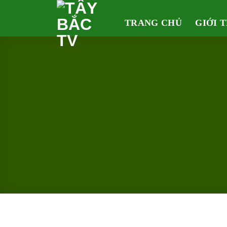
Skip
to
TRANG CHỦ
GIỚI 
content