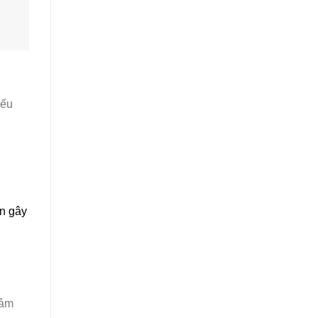
yếu
ân gây
đảm