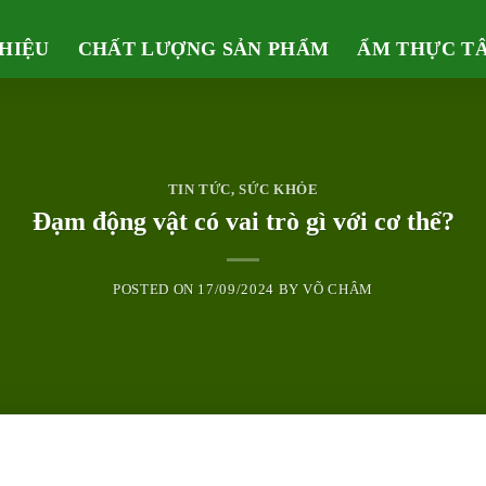
THIỆU
CHẤT LƯỢNG SẢN PHẨM
ẨM THỰC T
TIN TỨC
,
SỨC KHỎE
Đạm động vật có vai trò gì với cơ thể?
POSTED ON
17/09/2024
BY
VÕ CHÂM