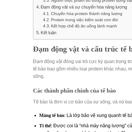
Nguồn thực phẩm bổ sung protein động vậ
Đạm động vật và sự chuyển hóa năng lượng
Chuyển hóa protein thành năng lượng
Protein trong việc kiểm soát cơn đói
Kết hợp chế độ ăn uống lành mạnh
Kết luận
Đạm động vật và cấu trúc tế 
Đạm động vật đóng vai trò cực kỳ quan trọng tro
tế bào bao gồm nhiều loại protein khác nhau, m
sống.
Các thành phần chính của tế bào
Tế bào là đơn vị cơ bản của sự sống, và nó ba
Màng tế bào
: Là lớp bảo vệ xung quanh tế bà
Ti thể
: Được coi là “nhà máy năng lượng” của