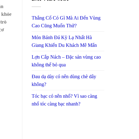
ăn
c khỏe
Thắng Cố Có Gì Mà Ai Đến Vùng
 trò
Cao Cũng Muốn Thử?
cơ
Món Bánh Đá Kỳ Lạ Nhất Hà
Giang Khiến Du Khách Mê Mẩn
Lợn Cắp Nách – Đặc sản vùng cao
không thể bỏ qua
Đau dạ dày có nên dùng chè dây
không?
Tóc bạc có nên nhổ? Vì sao càng
nhổ tóc càng bạc nhanh?