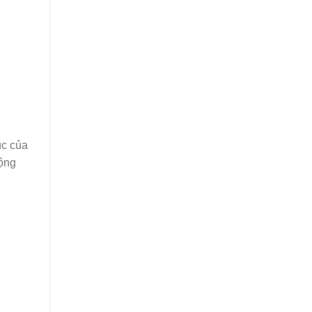
úc của
động