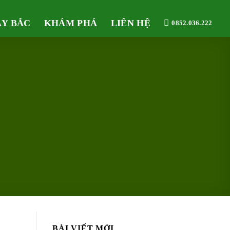
ÂY BẮC
KHÁM PHÁ
LIÊN HỆ
0852.036.222
BÀI VIẾT MỚI