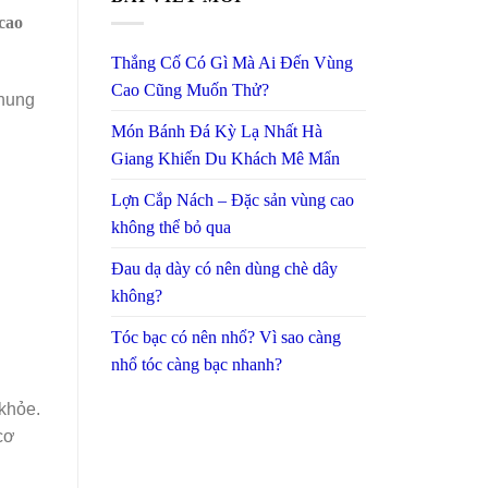
cao
Thắng Cố Có Gì Mà Ai Đến Vùng
Cao Cũng Muốn Thử?
chung
Món Bánh Đá Kỳ Lạ Nhất Hà
Giang Khiến Du Khách Mê Mẩn
Lợn Cắp Nách – Đặc sản vùng cao
không thể bỏ qua
Đau dạ dày có nên dùng chè dây
không?
Tóc bạc có nên nhổ? Vì sao càng
nhổ tóc càng bạc nhanh?
khỏe.
cơ