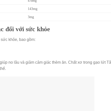
4.6mg
143mg
3mg
c đối với sức khỏe
i sức khỏe, bao gồm:
iúp no lâu và giảm cảm giác thèm ăn. Chất xơ trong gạo lứt T
thể.