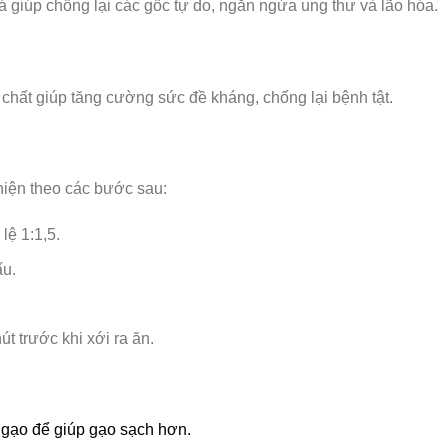
 giúp chống lại các gốc tự do, ngăn ngừa ung thư và lão hóa.
chất giúp tăng cường sức đề kháng, chống lại bệnh tật.
hiện theo các bước sau:
lệ 1:1,5.
ấu.
t trước khi xới ra ăn.
 gạo để giúp gạo sạch hơn.