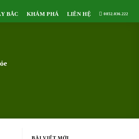
ÂY BẮC
KHÁM PHÁ
LIÊN HỆ
0852.036.222
hỏe
BÀI VIẾT MỚI