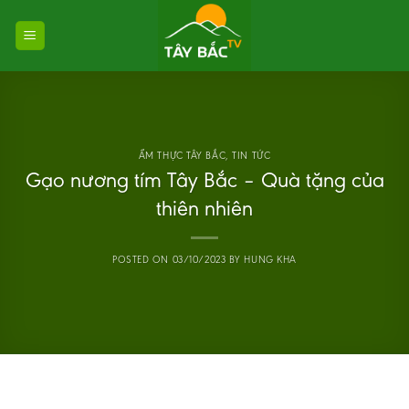
Skip
to
content
ẨM THỰC TÂY BẮC
,
TIN TỨC
Gạo nương tím Tây Bắc – Quà tặng của
thiên nhiên
POSTED ON
03/10/2023
BY
HUNG KHA