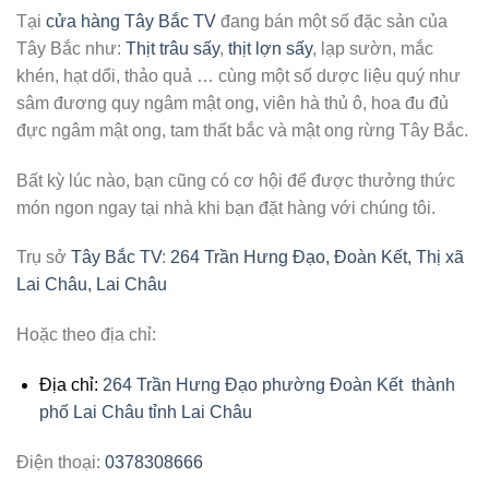
Tại
cửa hàng Tây Bắc TV
đang bán một số đặc sản của
Tây Bắc như:
Thịt trâu sấy
,
thịt lợn sấy
, lạp sườn, mắc
khén, hạt dổi, thảo quả … cùng một số dược liệu quý như
sâm đương quy ngâm mật ong, viên hà thủ ô, hoa đu đủ
đực ngâm mật ong, tam thất bắc và mật ong rừng Tây Bắc.
Bất kỳ lúc nào, bạn cũng có cơ hội để được thưởng thức
món ngon ngay tại nhà khi bạn đặt hàng với chúng tôi.
Trụ sở
Tây Bắc TV
:
264 Trần Hưng Đạo, Đoàn Kết, Thị xã
Lai Châu, Lai Châu
Hoặc theo địa chỉ:
Địa chỉ:
264 Trần Hưng Đạo phường Đoàn Kết thành
phố Lai Châu tỉnh Lai Châu
Điện thoại:
0378308666