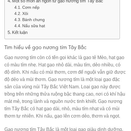
Một số món ăn ngon từ gạo nương tím Tây Bắc
Cơm nếp
Xôi
Bánh chưng
Nấu sữa hạt
Kết luận
Tìm hiểu về gạo nương tím Tây Bắc
Gạo nương tím còn có tên gọi khác là gạo tẻ Mèo, hạt gạo
có màu tím nhẹ. Hạt gạo nhỏ dài, màu tím, dẻo nhiều, có
độ dính. Khi nấu có mùi thơm, cơm để nguội vẫn giữ được
độ dẻo và mùi thơm. Gạo nương tím là một loại gạo đặc
sản của vùng núi Tây Bắc Việt Nam. Loại gạo này được
trồng trên những thửa ruộng bậc thang cao, nơi có khí hậu
mát mẻ, trong lành và nguồn nước tinh khiết. Gạo nương
tím Tây Bắc có hạt gạo dài, nhỏ, màu tím nhạt và có mùi
thơm tự nhiên. Khi nấu, gạo lên cơm dẻo, thơm và ngọt.
Gạo nương tím Tây Bắc là một loại gạo giàu dinh dưỡng.