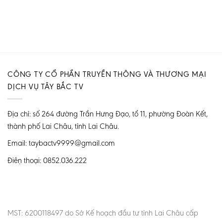
CÔNG TY CỔ PHẦN TRUYỀN THÔNG VÀ THƯƠNG MẠI
DỊCH VỤ TÂY BẮC TV
Địa chỉ: số 264 đường Trần Hưng Đạo, tổ 11, phường Đoàn Kết,
thành phố Lai Châu, tỉnh Lai Châu.
Email: taybactv9999@gmail.com
Điện thoại: 0852.036.222
MST: 6200118497 do Sở Kế hoạch đầu tư tỉnh Lai Châu cấp