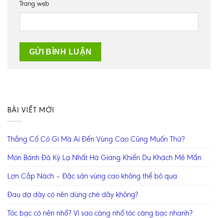
Trang web
BÀI VIẾT MỚI
Thắng Cố Có Gì Mà Ai Đến Vùng Cao Cũng Muốn Thử?
Món Bánh Đá Kỳ Lạ Nhất Hà Giang Khiến Du Khách Mê Mẩn
Lợn Cắp Nách – Đặc sản vùng cao không thể bỏ qua
Đau dạ dày có nên dùng chè dây không?
Tóc bạc có nên nhổ? Vì sao càng nhổ tóc càng bạc nhanh?