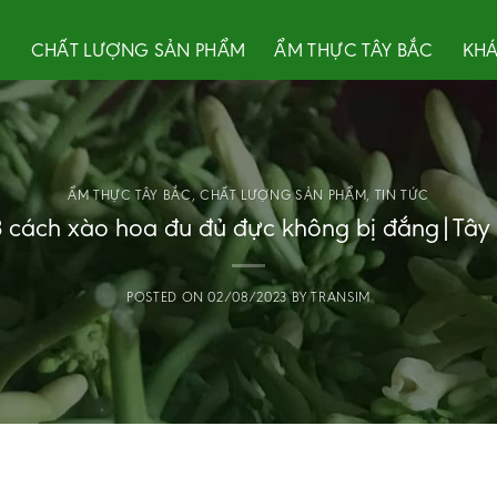
U
CHẤT LƯỢNG SẢN PHẨM
ẨM THỰC TÂY BẮC
KHÁ
ẨM THỰC TÂY BẮC
,
CHẤT LƯỢNG SẢN PHẨM
,
TIN TỨC
3 cách xào hoa đu đủ đực không bị đắng|Tây
POSTED ON
02/08/2023
BY
TRANSIM