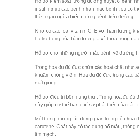
Hỗ trợ kiểm soát lượng đường huyết ở bệnh nhâ
insulin giúp các bệnh nhân mắc bệnh tiểu có 
thời ngăn ngừa biến chứng bệnh tiểu đường
Nhờ có các loại vitamin C, E với hàm lượng kh
hỗ trợ trung hòa hàm lượng a xít thừa trong dạ 
Hỗ trợ cho những người mắc bệnh về đường h
Trong hoa đu đủ đực chứa các hoạt chất như ac
khuẩn, chống viêm. Hoa đu đủ đực trong các bài
mất giọng…
Hỗ trợ điều trị bệnh ung thư : Trong hoa đu đủ 
này giúp cơ thể hạn chế sự phát triển của các 
Một trong những tác dụng quan trọng của hoa đ
carotene. Chất này có tác dụng bổ máu, thôn
tim mạch.