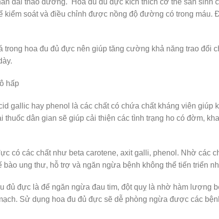
n đái tháo đường. Hoa đu đủ đực kích thích cơ thể sản sinh c
thể kiểm soát và điều chỉnh được nồng độ đường có trong máu.
á trong hoa đu đủ đực nên giúp tăng cường khả năng trao đổi c
dày.
ô hấp
id gallic hay phenol là các chất có chứa chất kháng viên giúp 
 thuốc dân gian sẽ giúp cải thiện các tình trạng ho có đờm, kh
đực có các chất như beta carotene, axit galli, phenol. Nhờ các c
tế bào ung thư, hỗ trợ và ngăn ngừa bệnh không thể tiến triển n
u đủ đực là để ngăn ngừa đau tim, đột quỵ là nhờ hàm lượng b
g mạch. Sử dụng hoa đu đủ đực sẽ dễ phòng ngừa được các bện