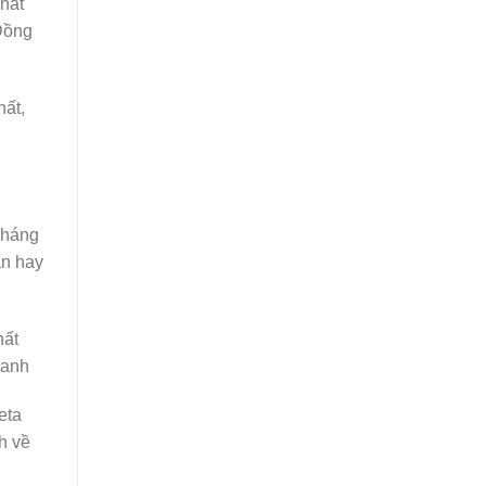
hất
 Đồng
hất,
kháng
an hay
hất
hanh
eta
h về