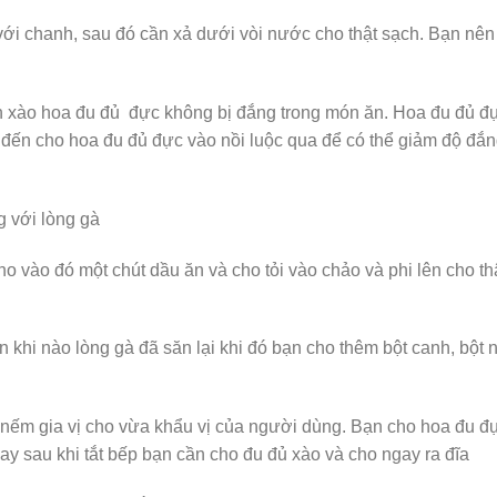
ới chanh, sau đó cần xả dưới vòi nước cho thật sạch. Bạn nên
 xào hoa đu đủ đực không bị đắng trong món ăn. Hoa đu đủ đự
 đến cho hoa đu đủ đực vào nồi luộc qua để có thể giảm độ đắn
 với lòng gà
 vào đó một chút dầu ăn và cho tỏi vào chảo và phi lên cho th
khi nào lòng gà đã săn lại khi đó bạn cho thêm bột canh, bột 
 nếm gia vị cho vừa khẩu vị của người dùng. Bạn cho hoa đu đ
ay sau khi tắt bếp bạn cần cho đu đủ xào và cho ngay ra đĩa