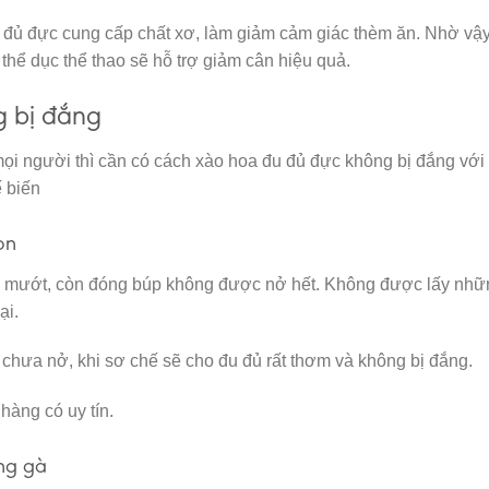
đu đủ đực cung cấp chất xơ, làm giảm cảm giác thèm ăn. Nhờ vậy
thể dục thể thao sẽ hỗ trợ giảm cân hiệu quả.
g bị đắng
mọi người thì cần có cách xào hoa đu đủ đực không bị đắng với
ế biến
on
, mướt, còn đóng búp không được nở hết. Không được lấy nhữ
ại.
 chưa nở, khi sơ chế sẽ cho đu đủ rất thơm và không bị đắng.
hàng có uy tín.
ng gà