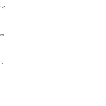
 khi
 với
ng