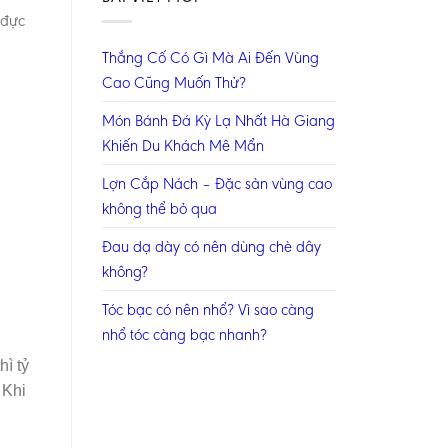
 đực
Thắng Cố Có Gì Mà Ai Đến Vùng
Cao Cũng Muốn Thử?
Món Bánh Đá Kỳ Lạ Nhất Hà Giang
Khiến Du Khách Mê Mẩn
Lợn Cắp Nách – Đặc sản vùng cao
không thể bỏ qua
Đau dạ dày có nên dùng chè dây
không?
Tóc bạc có nên nhổ? Vì sao càng
nhổ tóc càng bạc nhanh?
hì tỷ
 Khi