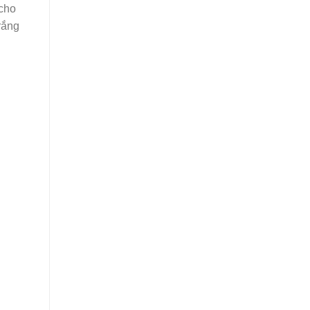
 cho
rắng