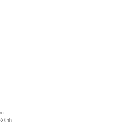
âm
ó tính