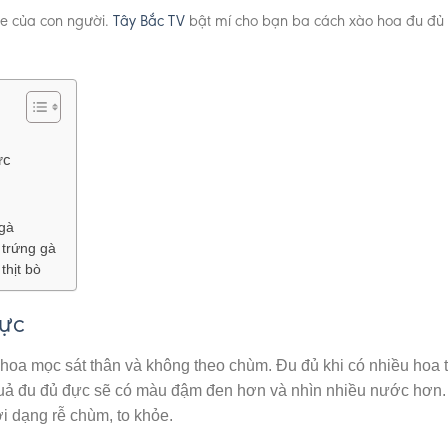
ỏe của con người.
Tây Bắc TV
bật mí cho bạn ba cách xào hoa đu đủ
ực
 gà
 trứng gà
thịt bò
đực
 hoa mọc sát thân và không theo chùm. Đu đủ khi có nhiều hoa t
 quả đu đủ đực sẽ có màu đậm đen hơn và nhìn nhiều nước hơn.
i dạng rễ chùm, to khỏe.