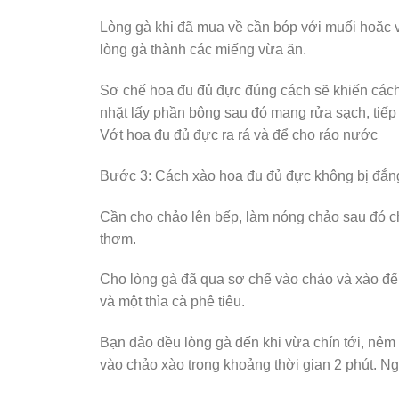
Lòng gà khi đã mua về cần bóp với muối hoăc v
lòng gà thành các miếng vừa ăn.
Sơ chế hoa đu đủ đực đúng cách sẽ khiến cách
nhặt lấy phần bông sau đó mang rửa sạch, tiếp
Vớt hoa đu đủ đực ra rá và để cho ráo nước
Bước 3: Cách xào hoa đu đủ đực không bị đắng
Cần cho chảo lên bếp, làm nóng chảo sau đó cho
thơm.
Cho lòng gà đã qua sơ chế vào chảo và xào đến 
và một thìa cà phê tiêu.
Bạn đảo đều lòng gà đến khi vừa chín tới, nêm
vào chảo xào trong khoảng thời gian 2 phút. Ng