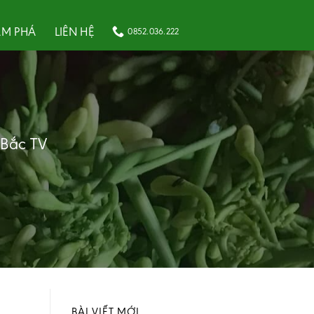
M PHÁ
LIÊN HỆ
0852.036.222
 Bắc TV
BÀI VIẾT MỚI