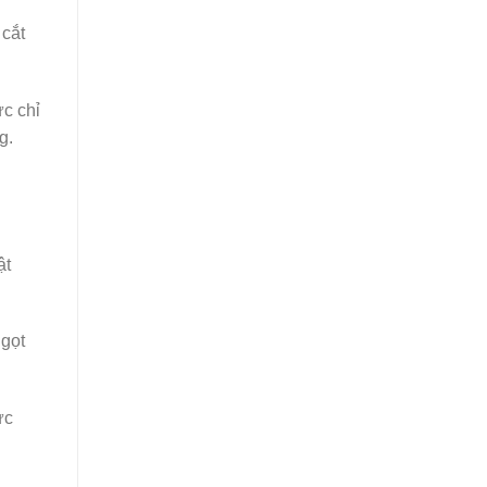
 cắt
c chỉ
g.
ật
ngọt
ực