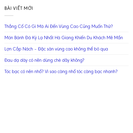
BÀI VIẾT MỚI
Thắng Cố Có Gì Mà Ai Đến Vùng Cao Cũng Muốn Thử?
Món Bánh Đá Kỳ Lạ Nhất Hà Giang Khiến Du Khách Mê Mẩn
Lợn Cắp Nách – Đặc sản vùng cao không thể bỏ qua
Đau dạ dày có nên dùng chè dây không?
Tóc bạc có nên nhổ? Vì sao càng nhổ tóc càng bạc nhanh?