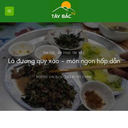
Skip
to
content
TIN TỨC
,
ẨM THỰC TÂY BẮC
Lá đương quy xào – món ngon hấp dẫn
POSTED ON
15/12/2023
BY
VÕ CHÂM