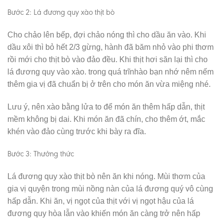
Bước 2: Lá đương quy xào thịt bò
Cho chảo lên bếp, đợi chảo nóng thì cho dầu ăn vào. Khi
dầu xôi thì bỏ hết 2/3 gừng, hành đã băm nhỏ vào phi thơm
rồi mới cho thịt bò vào đảo đều. Khi thịt hơi săn lại thì cho
lá đương quy vào xào. trong quá trĩnhào bạn nhớ nêm nếm
thêm gia vị đã chuẩn bị ở trên cho món ăn vừa miệng nhé.
Lưu ý, nên xào bằng lửa to để món ăn thêm hấp dẫn, thịt
mềm không bị dai. Khi món ăn đã chín, cho thêm ớt, mắc
khén vào đảo cùng trước khi bày ra đĩa.
Bước 3: Thưởng thức
Lá đương quy xào thịt bò nên ăn khi nóng. Mùi thơm của
gia vị quyện trong mùi nồng nàn của lá đương quý vô cùng
hấp dẫn. Khi ăn, vị ngọt của thịt với vị ngọt hậu của lá
đương quy hòa lẫn vào khiến món ăn càng trở nên hấp