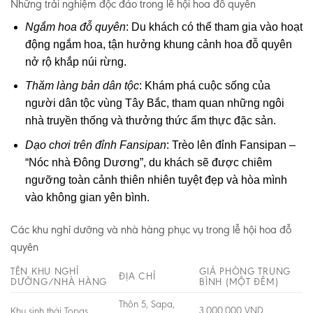
Những trải nghiệm độc đáo trong lễ hội hoa đỗ quyên
Ngắm hoa đỗ quyên
: Du khách có thể tham gia vào hoạt
động ngắm hoa, tận hưởng khung cảnh hoa đỗ quyên
nở rộ khắp núi rừng.
Thăm làng bản dân tộc
: Khám phá cuộc sống của
người dân tộc vùng Tây Bắc, tham quan những ngôi
nhà truyền thống và thưởng thức ẩm thực đặc sản.
Dạo chơi trên đỉnh Fansipan
: Trèo lên đỉnh Fansipan –
“Nóc nhà Đông Dương”, du khách sẽ được chiêm
ngưỡng toàn cảnh thiên nhiên tuyệt đẹp và hòa mình
vào không gian yên bình.
Các khu nghỉ dưỡng và nhà hàng phục vụ trong lễ hội hoa đỗ
quyên
TÊN KHU NGHỈ
GIÁ PHÒNG TRUNG
ĐỊA CHỈ
DƯỠNG/NHÀ HÀNG
BÌNH (MỘT ĐÊM)
Thôn 5, Sapa,
3.000.000 VND
Khu sinh thái Topas