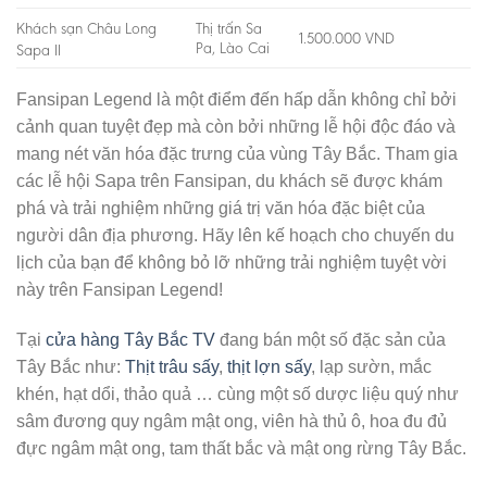
Khách sạn Châu Long
Thị trấn Sa
1.500.000 VND
Pa, Lào Cai
Sapa II
Fansipan Legend là một điểm đến hấp dẫn không chỉ bởi
cảnh quan tuyệt đẹp mà còn bởi những lễ hội độc đáo và
mang nét văn hóa đặc trưng của vùng Tây Bắc. Tham gia
các lễ hội Sapa trên Fansipan, du khách sẽ được khám
phá và trải nghiệm những giá trị văn hóa đặc biệt của
người dân địa phương. Hãy lên kế hoạch cho chuyến du
lịch của bạn để không bỏ lỡ những trải nghiệm tuyệt vời
này trên Fansipan Legend!
Tại
cửa hàng Tây Bắc TV
đang bán một số đặc sản của
Tây Bắc như:
Thịt trâu sấy
,
thịt lợn sấy
, lạp sườn, mắc
khén, hạt dổi, thảo quả … cùng một số dược liệu quý như
sâm đương quy ngâm mật ong, viên hà thủ ô, hoa đu đủ
đực ngâm mật ong, tam thất bắc và mật ong rừng Tây Bắc.