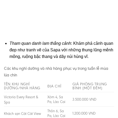
Tham quan danh lam thắng cảnh
: Khám phá cảnh quan
đẹp như tranh vẽ của Sapa với những thung lũng mênh
mông, ruộng bậc thang và dãy núi hùng vĩ.
Các khu nghỉ dưỡng và nhà hàng phục vụ trong tuần lễ mùa
lúa chín
TÊN KHU NGHỈ
GIÁ PHÒNG TRUNG
ĐỊA CHỈ
DƯỠNG/NHÀ HÀNG
BÌNH (MỘT ĐÊM)
Victoria Every Resort &
Xóm 4, Sa
3.500.000 VND
Pa, Lào Cai
Spa
Thôn 6, Sa
1.200.000 VND
Khách sạn Cát Cát View
Pa, Lào Cai