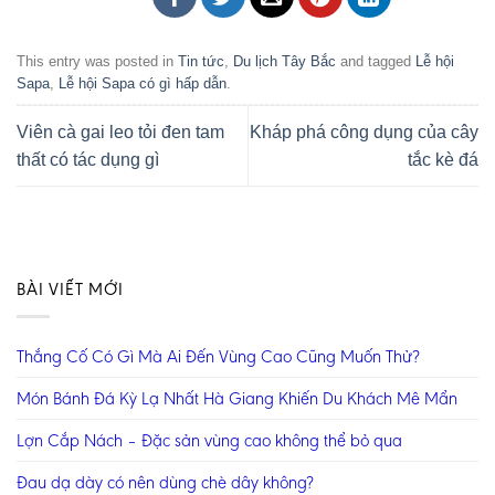
This entry was posted in
Tin tức
,
Du lịch Tây Bắc
and tagged
Lễ hội
Sapa
,
Lễ hội Sapa có gì hấp dẫn
.
Viên cà gai leo tỏi đen tam
Kháp phá công dụng của cây
thất có tác dụng gì
tắc kè đá
BÀI VIẾT MỚI
Thắng Cố Có Gì Mà Ai Đến Vùng Cao Cũng Muốn Thử?
Món Bánh Đá Kỳ Lạ Nhất Hà Giang Khiến Du Khách Mê Mẩn
Lợn Cắp Nách – Đặc sản vùng cao không thể bỏ qua
Đau dạ dày có nên dùng chè dây không?