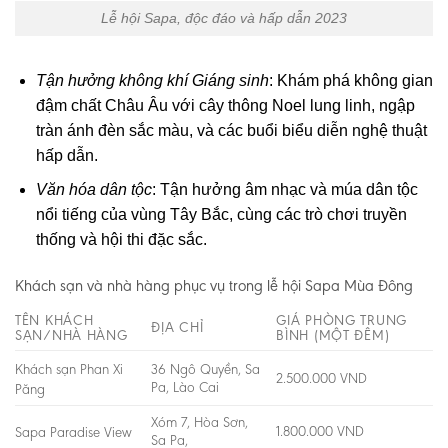
Lễ hội Sapa, độc đáo và hấp dẫn 2023
Tận hưởng không khí Giáng sinh
: Khám phá không gian
đậm chất Châu Âu với cây thông Noel lung linh, ngập
tràn ánh đèn sắc màu, và các buổi biểu diễn nghệ thuật
hấp dẫn.
Văn hóa dân tộc
: Tận hưởng âm nhạc và múa dân tộc
nổi tiếng của vùng Tây Bắc, cùng các trò chơi truyền
thống và hội thi đặc sắc.
Khách sạn và nhà hàng phục vụ trong lễ hội Sapa Mùa Đông
TÊN KHÁCH
GIÁ PHÒNG TRUNG
ĐỊA CHỈ
SẠN/NHÀ HÀNG
BÌNH (MỘT ĐÊM)
Khách sạn Phan Xi
36 Ngô Quyền, Sa
2.500.000 VND
Pa, Lào Cai
Păng
Xóm 7, Hòa Sơn,
1.800.000 VND
Sapa Paradise View
Sa Pa,