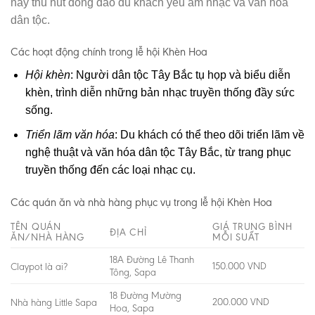
này thu hút đông đảo du khách yêu âm nhạc và văn hóa
dân tộc.
Các hoạt động chính trong lễ hội Khèn Hoa
Hội khèn
: Người dân tộc Tây Bắc tụ họp và biểu diễn
khèn, trình diễn những bản nhạc truyền thống đầy sức
sống.
Triển lãm văn hóa
: Du khách có thể theo dõi triển lãm về
nghệ thuật và văn hóa dân tộc Tây Bắc, từ trang phục
truyền thống đến các loại nhạc cụ.
Các quán ăn và nhà hàng phục vụ trong lễ hội Khèn Hoa
TÊN QUÁN
GIÁ TRUNG BÌNH
ĐỊA CHỈ
ĂN/NHÀ HÀNG
MỖI SUẤT
18A Đường Lê Thanh
150.000 VND
Claypot là ai?
Tông, Sapa
18 Đường Mường
200.000 VND
Nhà hàng Little Sapa
Hoa, Sapa