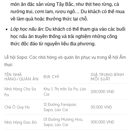
món ăn đặc sản vùng Tây Bắc, như thịt heo rừng, cá
nướng trui, cơm lam, rượu ngô… Du khách có thể mua
về làm quà hoặc thưởng thức tại chỗ.
Lớp học nấu ăn
: Du khách có thể tham gia vào các buổi
học nấu ăn truyền thống và trải nghiệm những công
thức độc đáo từ nguyên liệu địa phương.
Lễ hội Sapa: Các nhà hàng và quán ăn phục vụ trong lễ hội Ẩm
thực
TÊN NHÀ
GIÁ TRUNG BÌNH
ĐỊA CHỈ
HÀNG/QUÁN ĂN
MỖI SUẤT
Nhà Hàng Chợ Sa
Khu 1, Thị trấn Sa Pa, Lào
200.000 VND
Cai
Pa
12 Đường Fansipan,
Chè Ô Quy Ho
50.000 VND
Sapa, Lào Cai
01 Đường Mường Hoa,
300.000 VND
Nhà Hàng Dao Đỏ
Sapa, Lào Cai