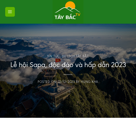
Skip
to
content
TIN TỨC
,
DU LỊCH TÂY BẮC
Lễ hội Sapa, độc đáo và hấp dẫn 2023
POSTED ON
22/12/2023
BY
HUNG KHA