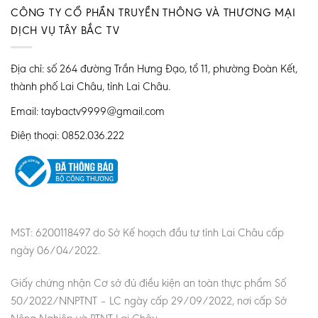
CÔNG TY CỔ PHẦN TRUYỀN THÔNG VÀ THƯƠNG MẠI
DỊCH VỤ TÂY BẮC TV
Địa chỉ: số 264 đường Trần Hưng Đạo, tổ 11, phường Đoàn Kết,
thành phố Lai Châu, tỉnh Lai Châu.
Email: taybactv9999@gmail.com
Điện thoại: 0852.036.222
MST: 6200118497 do Sở Kế hoạch đầu tư tỉnh Lai Châu cấp
ngày 06/04/2022.
Giấy chứng nhận Cơ sở đủ điều kiện an toàn thực phẩm Số
50/2022/NNPTNT – LC ngày cấp 29/09/2022, nơi cấp Sở