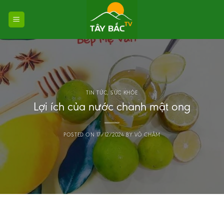
Skip
to
content
TIN TỨC
,
SỨC KHỎE
Lợi ích của nước chanh mật ong
POSTED ON
17/12/2024
BY
VÕ CHÂM