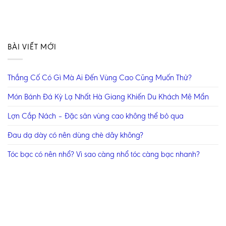
BÀI VIẾT MỚI
Thắng Cố Có Gì Mà Ai Đến Vùng Cao Cũng Muốn Thử?
Món Bánh Đá Kỳ Lạ Nhất Hà Giang Khiến Du Khách Mê Mẩn
Lợn Cắp Nách – Đặc sản vùng cao không thể bỏ qua
Đau dạ dày có nên dùng chè dây không?
Tóc bạc có nên nhổ? Vì sao càng nhổ tóc càng bạc nhanh?