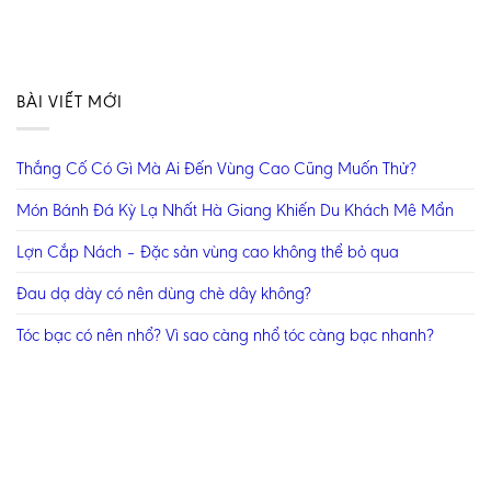
BÀI VIẾT MỚI
Thắng Cố Có Gì Mà Ai Đến Vùng Cao Cũng Muốn Thử?
Món Bánh Đá Kỳ Lạ Nhất Hà Giang Khiến Du Khách Mê Mẩn
Lợn Cắp Nách – Đặc sản vùng cao không thể bỏ qua
Đau dạ dày có nên dùng chè dây không?
Tóc bạc có nên nhổ? Vì sao càng nhổ tóc càng bạc nhanh?