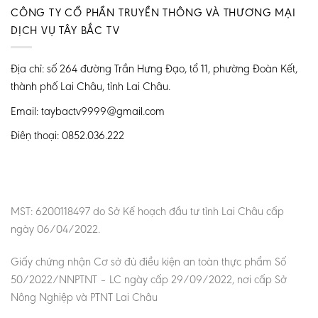
CÔNG TY CỔ PHẦN TRUYỀN THÔNG VÀ THƯƠNG MẠI
DỊCH VỤ TÂY BẮC TV
Địa chỉ: số 264 đường Trần Hưng Đạo, tổ 11, phường Đoàn Kết,
thành phố Lai Châu, tỉnh Lai Châu.
Email: taybactv9999@gmail.com
Điện thoại: 0852.036.222
MST: 6200118497 do Sở Kế hoạch đầu tư tỉnh Lai Châu cấp
ngày 06/04/2022.
Giấy chứng nhận Cơ sở đủ điều kiện an toàn thực phẩm Số
50/2022/NNPTNT – LC ngày cấp 29/09/2022, nơi cấp Sở
Nông Nghiệp và PTNT Lai Châu