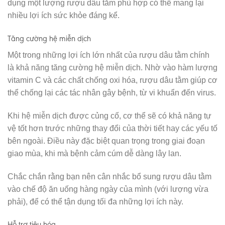
dụng một lượng rượu dâu tằm phù hợp có thể mang lại
nhiều lợi ích sức khỏe đáng kể.
Tăng cường hệ miễn dịch
Một trong những lợi ích lớn nhất của rượu dâu tằm chính
là khả năng tăng cường hệ miễn dịch. Nhờ vào hàm lượng
vitamin C và các chất chống oxi hóa, rượu dâu tằm giúp cơ
thể chống lại các tác nhân gây bệnh, từ vi khuẩn đến virus.
Khi hệ miễn dịch được củng cố, cơ thể sẽ có khả năng tự
vệ tốt hơn trước những thay đổi của thời tiết hay các yếu tố
bên ngoài. Điều này đặc biệt quan trọng trong giai đoạn
giao mùa, khi mà bệnh cảm cúm dễ dàng lây lan.
Chắc chắn rằng bạn nên cân nhắc bổ sung rượu dâu tằm
vào chế độ ăn uống hàng ngày của mình (với lượng vừa
phải), để có thể tận dụng tối đa những lợi ích này.
Hỗ trợ tiêu hóa