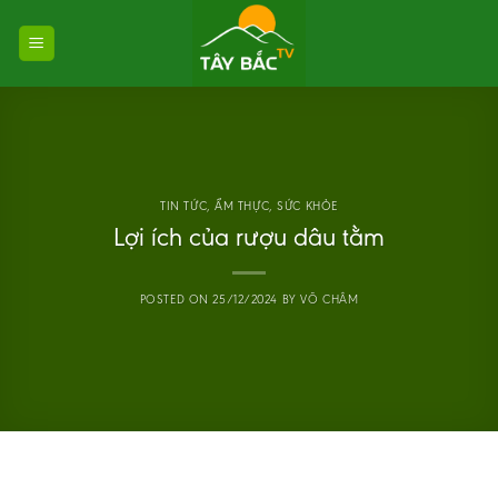
Skip
to
content
TIN TỨC
,
ẨM THỰC
,
SỨC KHỎE
Lợi ích của rượu dâu tằm
POSTED ON
25/12/2024
BY
VÕ CHÂM