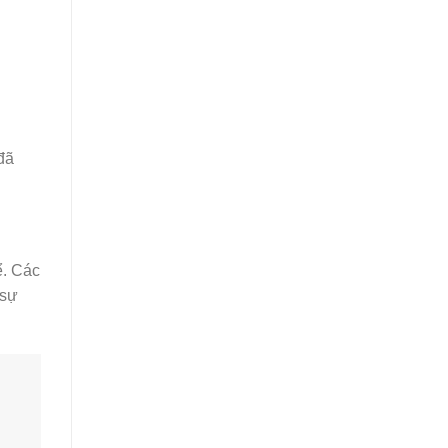
đã
ể. Các
 sự