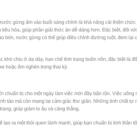
g nước gừng ấm vào buổi sáng chính là khả năng cải thiện chức
 tiêu hóa, giúp phân giải thức ăn dễ dàng hơn. Đặc biệt, đối vớ
áo bón, nước gừng có thể giúp điều chỉnh đường ruột, đem lại
hó chịu ở dạ dày, hạn chế tình trạng buồn nôn, đặc biệt là đố
xe hoặc ốm nghén trong thai kỳ.
ời chuẩn bị cho một ngày làm việc mới đầy bận rộn. Việc uống
nh táo mà còn mang lại cảm giác thư giãn. Những tinh chất tự 
trạng, giúp giảm lo âu và căng thẳng.
tạo ra một thói quen lành mạnh, giúp bạn chuẩn bị tinh thần t