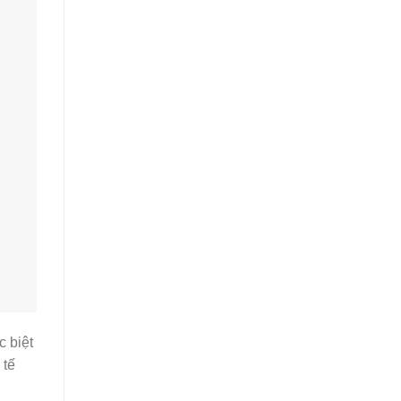
c biệt
 tế