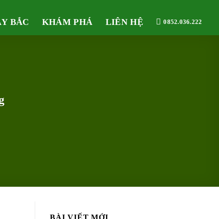
ÂY BẮC
KHÁM PHÁ
LIÊN HỆ
0852.036.222
g
BÀI VIẾT MỚI