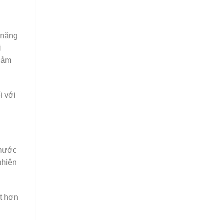
 năng
i
 cảm
i với
 nước
nhiên
ốt hơn