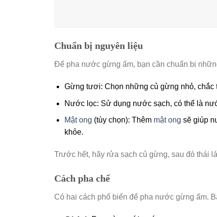
Chuẩn bị nguyên liệu
Để pha nước gừng ấm, bạn cần chuẩn bị những
Gừng tươi: Chọn những củ gừng nhỏ, chắc t
Nước lọc: Sử dụng nước sạch, có thể là nướ
Mật ong
(tùy chọn): Thêm
mật ong
sẽ giúp n
khỏe.
Trước hết, hãy rửa sạch củ gừng, sau đó thái l
Cách pha chế
Có hai cách phổ biến để pha nước gừng ấm. Bạ