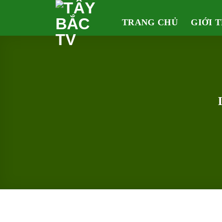
Skip
to
TRANG CHỦ
GIỚI 
content