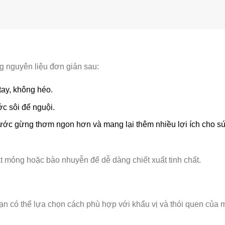
 nguyên liệu đơn giản sau:
ay, không héo.
c sôi để nguội.
ước gừng thơm ngon hơn và mang lại thêm nhiều lợi ích cho s
át mỏng hoặc bào nhuyễn để dễ dàng chiết xuất tinh chất.
n có thể lựa chọn cách phù hợp với khẩu vị và thói quen của 