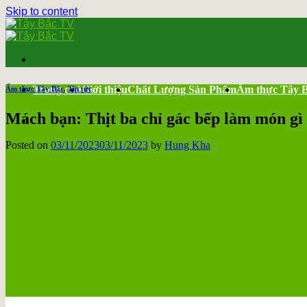
Skip to content
Trang chủ
Giới thiệu
Chất Lượng Sản Phẩm
Ẩm thực Tây 
Ẩm thực Tây Bắc
,
Tin tức
Mách bạn: Thịt ba chỉ gác bếp làm món gì
Posted on
03/11/2023
03/11/2023
by
Hung Kha