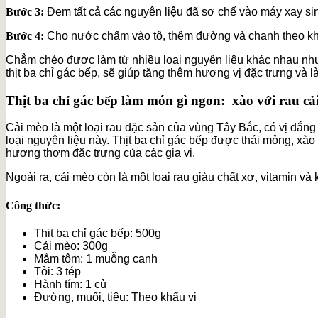
Bước 3:
Đem tất cả các nguyên liệu đã sơ chế vào máy xay sin
Bước 4:
Cho nước chấm vào tô, thêm đường và chanh theo kh
Chẳm chéo được làm từ nhiều loại nguyên liệu khác nhau như m
thịt ba chỉ gác bếp, sẽ giúp tăng thêm hương vị đặc trưng và
Thịt ba chỉ gác bếp làm món gì ngon: xào với rau cả
Cải mèo là một loại rau đặc sản của vùng Tây Bắc, có vị đắn
loại nguyên liệu này. Thịt ba chỉ gác bếp được thái mỏng, xào 
hương thơm đặc trưng của các gia vị.
Ngoài ra, cải mèo còn là một loại rau giàu chất xơ, vitamin và
Công thức:
Thịt ba chỉ gác bếp: 500g
Cải mèo: 300g
Mắm tôm: 1 muỗng canh
Tỏi: 3 tép
Hành tím: 1 củ
Đường, muối, tiêu: Theo khẩu vị