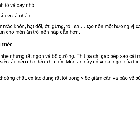
h tố và xay nhỏ.
ẩu vị cá nhân.
ắc khén, hạt dổi, ớt, gừng, tỏi, sả,… tạo nên một hương vị ca
 làm cho món ăn trở nên hấp dẫn hơn.
i mèo
g nhẹ nhưng rất ngon và bổ dưỡng. Thịt ba chỉ gác bếp xào cải
với cải mèo cho đến khi chín. Món ăn này có vị dai ngọt của thị
 khoáng chất, có tác dụng rất tốt trong việc giảm cân và bảo vệ 