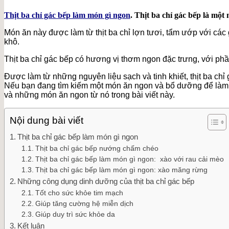
Thịt ba chỉ gác bếp làm món gì ngon
. Thịt ba chỉ gác bếp là mộ
Món ăn này được làm từ thịt ba chỉ lợn tươi, tẩm ướp với các 
khô.
Thịt ba chỉ gác bếp có hương vị thơm ngon đặc trưng, với phần 
Được làm từ những nguyên liệu sạch và tinh khiết, thịt ba c
Nếu bạn đang tìm kiếm một món ăn ngon và bổ dưỡng để làm ch
và những món ăn ngon từ nó trong bài viết này.
Nội dung bài viết
Thịt ba chỉ gác bếp làm món gì ngon
Thịt ba chỉ gác bếp nướng chấm chéo
Thịt ba chỉ gác bếp làm món gì ngon: xào với rau cải mèo
Thịt ba chỉ gác bếp làm món gì ngon: xào măng rừng
Những công dụng dinh dưỡng của thịt ba chỉ gác bếp
Tốt cho sức khỏe tim mạch
Giúp tăng cường hệ miễn dịch
Giúp duy trì sức khỏe da
Kết luận