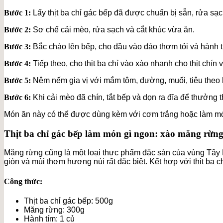
Bước 1:
Lấy thịt ba chỉ gác bếp đã được chuẩn bị sẵn, rửa sạc
Bước 2:
Sơ chế cải mèo, rửa sạch và cắt khúc vừa ăn.
Bước 3:
Bắc chảo lên bếp, cho dầu vào đảo thơm tỏi và hành t
Bước 4:
Tiếp theo, cho thịt ba chỉ vào xào nhanh cho thịt chín 
Bước 5:
Nêm nếm gia vị với mắm tôm, đường, muối, tiêu theo 
Bước 6:
Khi cải mèo đã chín, tắt bếp và dọn ra đĩa để thưởng 
Món ăn này có thể được dùng kèm với cơm trắng hoặc làm m
Thịt ba chỉ gác bếp làm món gì ngon: xào măng rừn
Măng rừng cũng là một loại thực phẩm đặc sản của vùng Tây B
giòn và mùi thơm hương núi rất đặc biệt. Kết hợp với thịt ba
Công thức:
Thịt ba chỉ gác bếp: 500g
Măng rừng: 300g
Hành tím: 1 củ