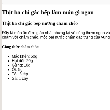
Thịt ba chỉ gác bếp làm món gì ngon
Thịt ba chỉ gác bếp nướng chấm chéo
Đây là món ăn đơn giản nhất nhưng lại vô cùng thơm ngon và 
chấm với chẳm chéo, một loại nước chấm đặc trưng của vùng
Công thức chẳm chéo:
Mắc khén: 50g
Hạt dổi: 20g
Gừng: 10g
Ớt: 5g
Tỏi: 3 tép
Sả: 1 cây