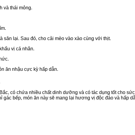
h và thái mỏng.
ím.
và săn lại. Sau đó, cho cải mèo vào xào cùng với thịt.
khẩu vị cá nhân.
thức.
ón ăn nhậu cực kỳ hấp dẫn.
g
ắc, có chứa nhiều chất dinh dưỡng và có tác dụng tốt cho sức 
 chỉ gác bếp, món ăn này sẽ mang lại hương vị độc đáo và hấp 