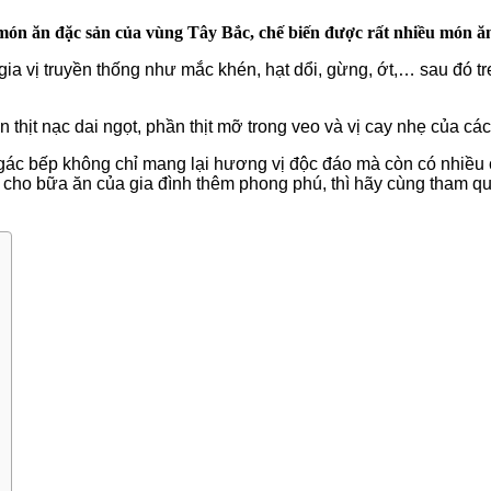
t món ăn đặc sản của vùng Tây Bắc, chế biến được rất nhiều món ăn
gia vị truyền thống như mắc khén, hạt dổi, gừng, ớt,… sau đó tr
thịt nạc dai ngọt, phần thịt mỡ trong veo và vị cay nhẹ của các l
hỉ gác bếp không chỉ mang lại hương vị độc đáo mà còn có nhiề
o bữa ăn của gia đình thêm phong phú, thì hãy cùng tham quan