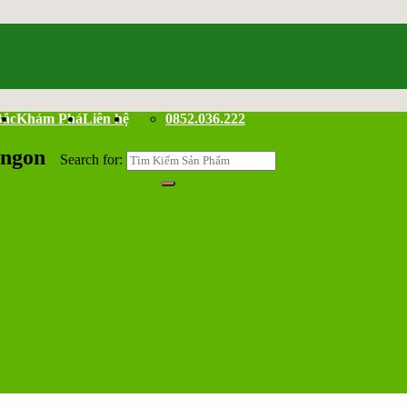
Bắc
Khám Phá
Liên hệ
0852.036.222
 ngon
Search for: